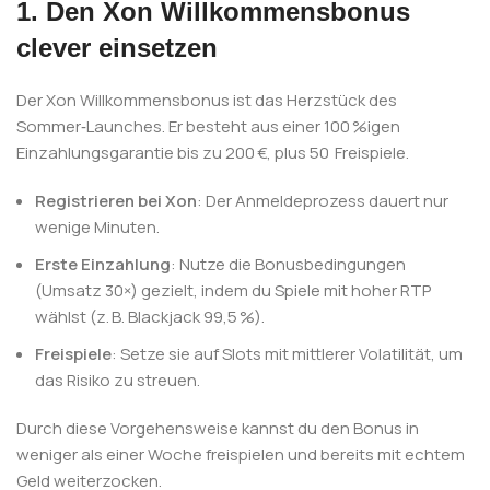
1. Den Xon Willkommensbonus
clever einsetzen
Der Xon Willkommensbonus ist das Herzstück des
Sommer‑Launches. Er besteht aus einer 100 %igen
Einzahlungsgarantie bis zu 200 €, plus 50 Freispiele.
Registrieren bei Xon
: Der Anmeldeprozess dauert nur
wenige Minuten.
Erste Einzahlung
: Nutze die Bonusbedingungen
(Umsatz 30×) gezielt, indem du Spiele mit hoher RTP
wählst (z. B. Blackjack 99,5 %).
Freispiele
: Setze sie auf Slots mit mittlerer Volatilität, um
das Risiko zu streuen.
Durch diese Vorgehensweise kannst du den Bonus in
weniger als einer Woche freispielen und bereits mit echtem
Geld weiterzocken.