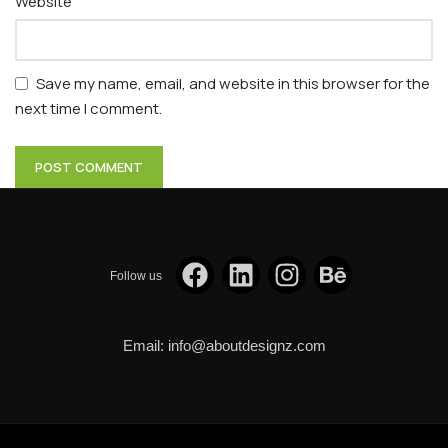
Website
Save my name, email, and website in this browser for the
next time I comment.
Follow us
Email: info@aboutdesignz.com