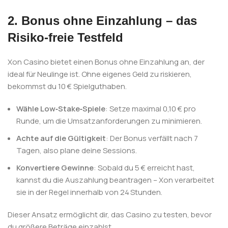
2. Bonus ohne Einzahlung – das
Risiko‑freie Testfeld
Xon Casino bietet einen Bonus ohne Einzahlung an, der
ideal für Neulinge ist. Ohne eigenes Geld zu riskieren,
bekommst du 10 € Spielguthaben.
Wähle Low‑Stake‑Spiele
: Setze maximal 0,10 € pro
Runde, um die Umsatzanforderungen zu minimieren.
Achte auf die Gültigkeit
: Der Bonus verfällt nach 7
Tagen, also plane deine Sessions.
Konvertiere Gewinne
: Sobald du 5 € erreicht hast,
kannst du die Auszahlung beantragen – Xon verarbeitet
sie in der Regel innerhalb von 24 Stunden.
Dieser Ansatz ermöglicht dir, das Casino zu testen, bevor
du größere Beträge einzahlst.