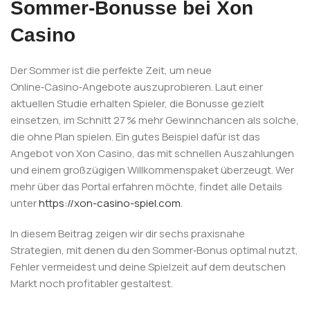
Sommer‑Bonusse bei Xon
Casino
Der Sommer ist die perfekte Zeit, um neue
Online‑Casino‑Angebote auszuprobieren. Laut einer
aktuellen Studie erhalten Spieler, die Bonusse gezielt
einsetzen, im Schnitt 27 % mehr Gewinnchancen als solche,
die ohne Plan spielen. Ein gutes Beispiel dafür ist das
Angebot von Xon Casino, das mit schnellen Auszahlungen
und einem großzügigen Willkommenspaket überzeugt. Wer
mehr über das Portal erfahren möchte, findet alle Details
unter
https://xon-casino-spiel.com
.
In diesem Beitrag zeigen wir dir sechs praxisnahe
Strategien, mit denen du den Sommer‑Bonus optimal nutzt,
Fehler vermeidest und deine Spielzeit auf dem deutschen
Markt noch profitabler gestaltest.