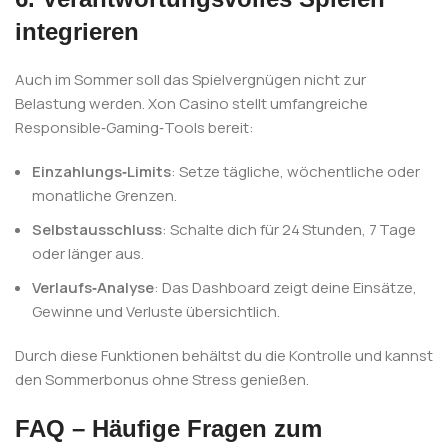
integrieren
Auch im Sommer soll das Spielvergnügen nicht zur
Belastung werden. Xon Casino stellt umfangreiche
Responsible‑Gaming‑Tools bereit:
Einzahlungs‑Limits
: Setze tägliche, wöchentliche oder
monatliche Grenzen.
Selbstausschluss
: Schalte dich für 24 Stunden, 7 Tage
oder länger aus.
Verlaufs‑Analyse
: Das Dashboard zeigt deine Einsätze,
Gewinne und Verluste übersichtlich.
Durch diese Funktionen behältst du die Kontrolle und kannst
den Sommerbonus ohne Stress genießen.
FAQ – Häufige Fragen zum