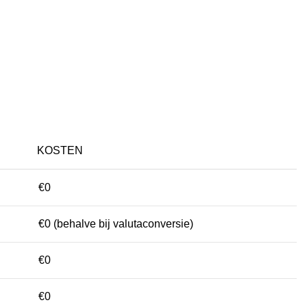
KOSTEN
€0
€0 (behalve bij valutaconversie)
€0
€0