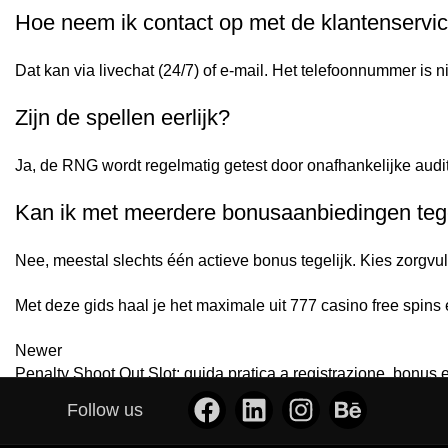
Hoe neem ik contact op met de klantenservi
Dat kan via livechat (24/7) of e-mail. Het telefoonnummer is nie
Zijn de spellen eerlijk?
Ja, de RNG wordt regelmatig getest door onafhankelijke audit
Kan ik met meerdere bonusaanbiedingen tege
Nee, meestal slechts één actieve bonus tegelijk. Kies zorgvul
Met deze gids haal je het maximale uit 777 casino free spins 
Newer
Penalty Shoot Out Slot: guida pratica a registrazione, bonus
Back to list
Follow us
Older
Starcasino Gids: Bonussen, Storten en Opnemen Uitgelegd