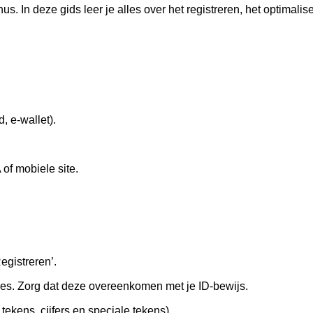
nus. In deze gids leer je alles over het registreren, het optimal
.
, e-wallet).
of mobiele site.
egistreren’.
res. Zorg dat deze overeenkomen met je ID-bewijs.
ekens, cijfers en speciale tekens).