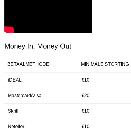
Money In, Money Out
BETAALMETHODE
MINIMALE STORTING
iDEAL
€10
Mastercard/Visa
€20
Skrill
€10
Neteller
€10