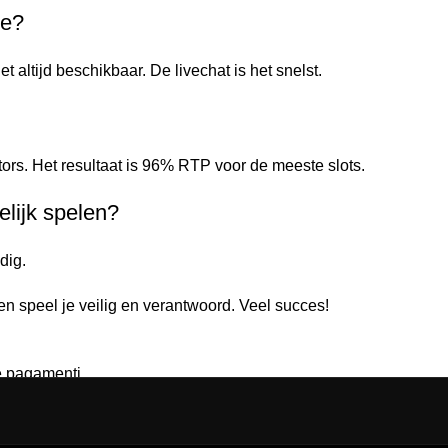
ce?
t altijd beschikbaar. De livechat is het snelst.
ors. Het resultaat is 96% RTP voor de meeste slots.
lijk spelen?
dig.
en speel je veilig en verantwoord. Veel succes!
 e pagamenti