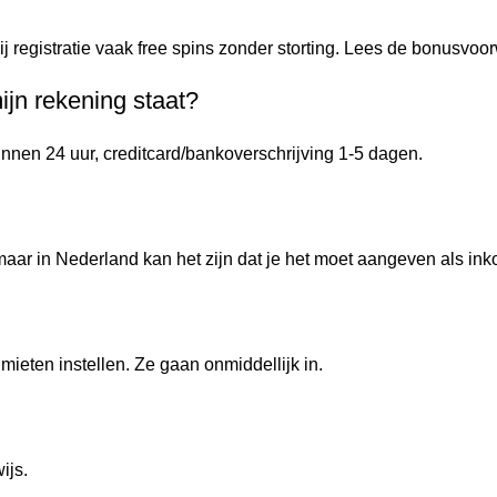
ij registratie vaak free spins zonder storting. Lees de bonusvo
jn rekening staat?
innen 24 uur, creditcard/bankoverschrijving 1-5 dagen.
j, maar in Nederland kan het zijn dat je het moet aangeven als 
dlimieten instellen. Ze gaan onmiddellijk in.
ijs.