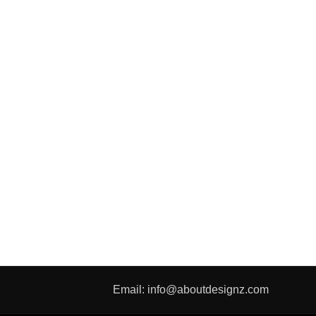
Email: info@aboutdesignz.com