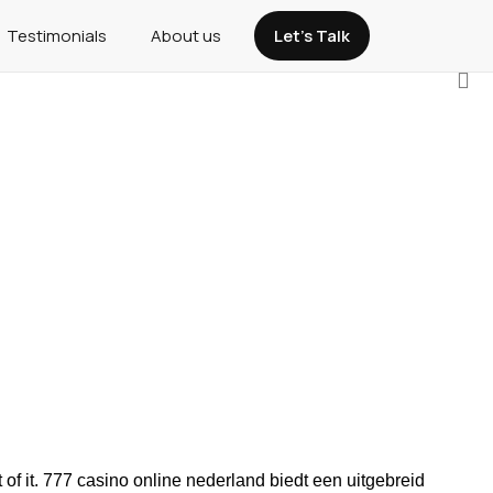
Testimonials
About us
Let's Talk
of it. 777 casino online nederland biedt een uitgebreid