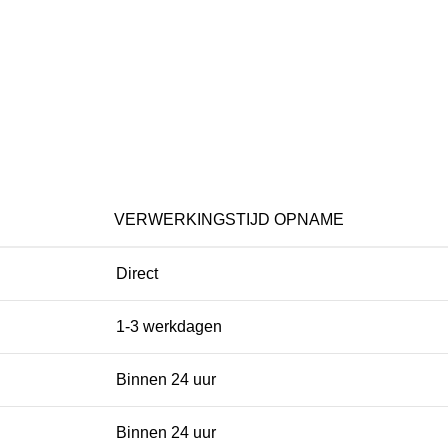
VERWERKINGSTIJD OPNAME
Direct
1-3 werkdagen
Binnen 24 uur
Binnen 24 uur