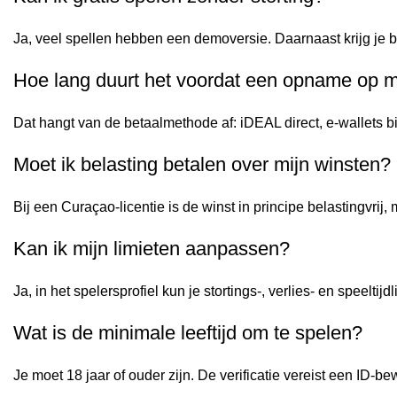
Ja, veel spellen hebben een demoversie. Daarnaast krijg je b
Hoe lang duurt het voordat een opname op mi
Dat hangt van de betaalmethode af: iDEAL direct, e-wallets b
Moet ik belasting betalen over mijn winsten?
Bij een Curaçao-licentie is de winst in principe belastingvri
Kan ik mijn limieten aanpassen?
Ja, in het spelersprofiel kun je stortings-, verlies- en speeltij
Wat is de minimale leeftijd om te spelen?
Je moet 18 jaar of ouder zijn. De verificatie vereist een ID-bew