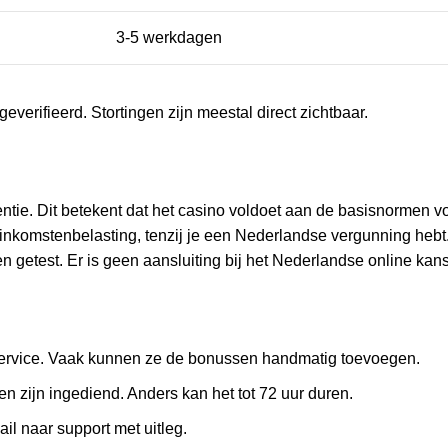
3-5 werkdagen
everifieerd. Stortingen zijn meestal direct zichtbaar.
ie. Dit betekent dat het casino voldoet aan de basisnormen voor
nkomstenbelasting, tenzij je een Nederlandse vergunning hebt.
 getest. Er is geen aansluiting bij het Nederlandse online kan
ervice. Vaak kunnen ze de bonussen handmatig toevoegen.
en zijn ingediend. Anders kan het tot 72 uur duren.
ail naar support met uitleg.