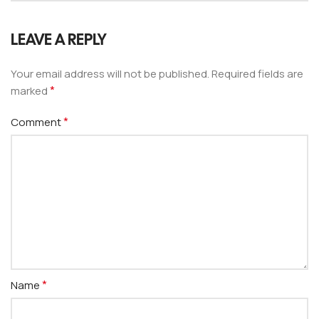
LEAVE A REPLY
Your email address will not be published.
Required fields are
*
marked
*
Comment
*
Name