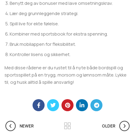
Benytt deg av bonuser med lave omsetningskrav.
Lær deg grunnleggende strategi.
Spill live for ekte følelse.
Kombiner med sportsbook for ekstra spenning.
Bruk mobilappen for fleksibilitet.
Kontroller lisens og sikkerhet.
Med disse rådene er du rustet til å nyte både bordspill og
sportsspillet på en trygg, morsom og lønnsom måte. Lykke
til, og husk alltid å spille ansvarlig!
NEWER
OLDER