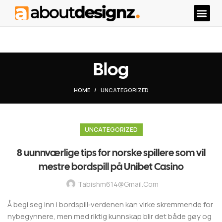
Blog
HOME
UNCATEGORIZED
UNCATEGORIZED
8 uunnværlige tips for norske spillere som vil
mestre bordspill på Unibet Casino
Tabishm614@gmail.com
Å begi seg inn i bordspill‑verdenen kan virke skremmende for
nybegynnere, men med riktig kunnskap blir det både gøy og