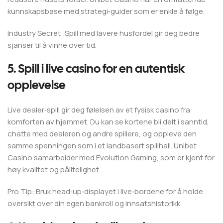
kunnskapsbase med strategi‑guider som er enkle å følge.
Industry Secret: Spill med lavere husfordel gir deg bedre
sjanser til å vinne over tid.
5. Spill i live casino for en autentisk
opplevelse
Live dealer‑spill gir deg følelsen av et fysisk casino fra
komforten av hjemmet. Du kan se kortene bli delt i sanntid,
chatte med dealeren og andre spillere, og oppleve den
samme spenningen som i et landbasert spillhall. Unibet
Casino samarbeider med Evolution Gaming, som er kjent for
høy kvalitet og pålitelighet.
Pro Tip: Bruk head‑up‑displayet i live‑bordene for å holde
oversikt over din egen bankroll og innsatshistorikk.