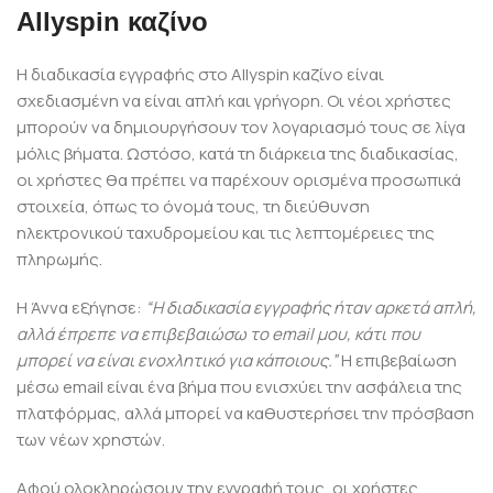
Allyspin καζίνο
Η διαδικασία εγγραφής στο Allyspin καζίνο είναι
σχεδιασμένη να είναι απλή και γρήγορη. Οι νέοι χρήστες
μπορούν να δημιουργήσουν τον λογαριασμό τους σε λίγα
μόλις βήματα. Ωστόσο, κατά τη διάρκεια της διαδικασίας,
οι χρήστες θα πρέπει να παρέχουν ορισμένα προσωπικά
στοιχεία, όπως το όνομά τους, τη διεύθυνση
ηλεκτρονικού ταχυδρομείου και τις λεπτομέρειες της
πληρωμής.
Η Άννα εξήγησε:
“Η διαδικασία εγγραφής ήταν αρκετά απλή,
αλλά έπρεπε να επιβεβαιώσω το email μου, κάτι που
μπορεί να είναι ενοχλητικό για κάποιους.”
Η επιβεβαίωση
μέσω email είναι ένα βήμα που ενισχύει την ασφάλεια της
πλατφόρμας, αλλά μπορεί να καθυστερήσει την πρόσβαση
των νέων χρηστών.
Αφού ολοκληρώσουν την εγγραφή τους, οι χρήστες