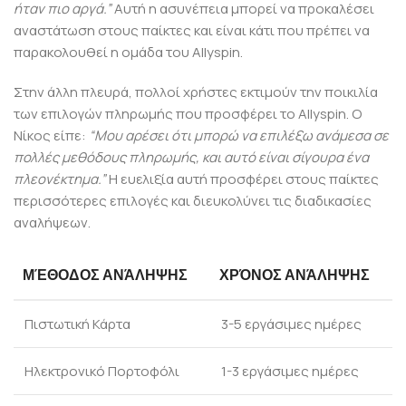
ήταν πιο αργά.”
Αυτή η ασυνέπεια μπορεί να προκαλέσει
αναστάτωση στους παίκτες και είναι κάτι που πρέπει να
παρακολουθεί η ομάδα του Allyspin.
Στην άλλη πλευρά, πολλοί χρήστες εκτιμούν την ποικιλία
των επιλογών πληρωμής που προσφέρει το Allyspin. Ο
Νίκος είπε:
“Μου αρέσει ότι μπορώ να επιλέξω ανάμεσα σε
πολλές μεθόδους πληρωμής, και αυτό είναι σίγουρα ένα
πλεονέκτημα.”
Η ευελιξία αυτή προσφέρει στους παίκτες
περισσότερες επιλογές και διευκολύνει τις διαδικασίες
αναλήψεων.
ΜΈΘΟΔΟΣ ΑΝΆΛΗΨΗΣ
ΧΡΌΝΟΣ ΑΝΆΛΗΨΗΣ
Πιστωτική Κάρτα
3-5 εργάσιμες ημέρες
Ηλεκτρονικό Πορτοφόλι
1-3 εργάσιμες ημέρες