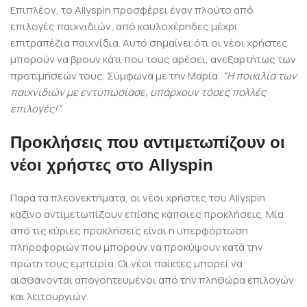
Επιπλέον, το Allyspin προσφέρει έναν πλούτο από
επιλογές παιχνιδιών, από κουλοχέρηδες μέχρι
επιτραπέζια παιχνίδια. Αυτό σημαίνει ότι οι νέοι χρήστες
μπορούν να βρουν κάτι που τους αρέσει, ανεξαρτήτως των
προτιμήσεών τους. Σύμφωνα με την Μαρία,
“Η ποικιλία των
παιχνιδιών με εντυπωσίασε, υπάρχουν τόσες πολλές
επιλογές!”
Προκλήσεις που αντιμετωπίζουν οι
νέοι χρήστες στο Allyspin
Παρά τα πλεονεκτήματα, οι νέοι χρήστες του Allyspin
καζίνο αντιμετωπίζουν επίσης κάποιες προκλήσεις. Μία
από τις κύριες προκλήσεις είναι η υπερφόρτωση
πληροφοριών που μπορούν να προκύψουν κατά την
πρώτη τους εμπειρία. Οι νέοι παίκτες μπορεί να
αισθάνονται απογοητευμένοι από την πληθώρα επιλογών
και λειτουργιών.