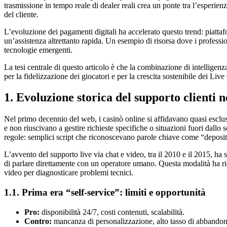
trasmissione in tempo reale di dealer reali crea un ponte tra l’esperie
del cliente.
L’evoluzione dei pagamenti digitali ha accelerato questo trend: piattaf
un’assistenza altrettanto rapida. Un esempio di risorsa dove i professio
tecnologie emergenti.
La tesi centrale di questo articolo è che la combinazione di intelligenz
per la fidelizzazione dei giocatori e per la crescita sostenibile dei Live
1. Evoluzione storica del supporto clienti n
Nel primo decennio del web, i casinò online si affidavano quasi esclus
e non riuscivano a gestire richieste specifiche o situazioni fuori dallo 
regole: semplici script che riconoscevano parole chiave come “deposit
L’avvento del supporto live via chat e video, tra il 2010 e il 2015, ha
di parlare direttamente con un operatore umano. Questa modalità ha rid
video per diagnosticare problemi tecnici.
1.1. Prima era “self‑service”: limiti e opportunità
Pro:
disponibilità 24/7, costi contenuti, scalabilità.
Contro:
mancanza di personalizzazione, alto tasso di abbandono