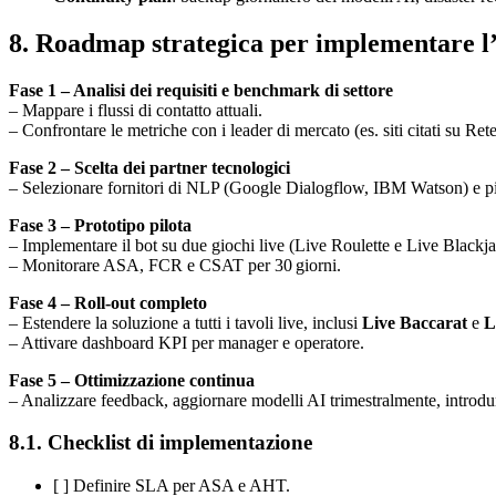
8. Roadmap strategica per implementare l’a
Fase 1 – Analisi dei requisiti e benchmark di settore
– Mappare i flussi di contatto attuali.
– Confrontare le metriche con i leader di mercato (es. siti citati su R
Fase 2 – Scelta dei partner tecnologici
– Selezionare fornitori di NLP (Google Dialogflow, IBM Watson) e pi
Fase 3 – Prototipo pilota
– Implementare il bot su due giochi live (Live Roulette e Live Blackja
– Monitorare ASA, FCR e CSAT per 30 giorni.
Fase 4 – Roll‑out completo
– Estendere la soluzione a tutti i tavoli live, inclusi
Live Baccarat
e
L
– Attivare dashboard KPI per manager e operatore.
Fase 5 – Ottimizzazione continua
– Analizzare feedback, aggiornare modelli AI trimestralmente, introdu
8.1. Checklist di implementazione
[ ] Definire SLA per ASA e AHT.