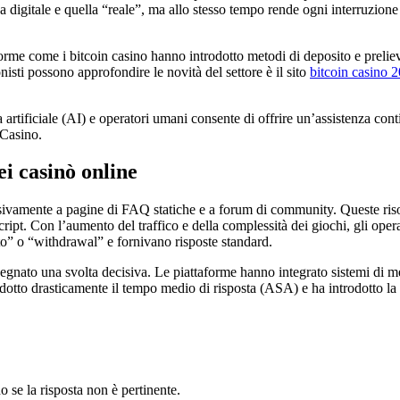
nza digitale e quella “reale”, ma allo stesso tempo rende ogni interruzio
orme come i bitcoin casino hanno introdotto metodi di deposito e preliev
nisti possono approfondire le novità del settore è il sito
bitcoin casino 
a artificiale (AI) e operatori umani consente di offrire un’assistenza cont
 Casino.
ei casinò online
ivamente a pagine di FAQ statiche e a forum di community. Queste risorse
script. Con l’aumento del traffico e della complessità dei giochi, gli ope
o” o “withdrawal” e fornivano risposte standard.
 segnato una svolta decisiva. Le piattaforme hanno integrato sistemi di m
otto drasticamente il tempo medio di risposta (ASA) e ha introdotto la 
 se la risposta non è pertinente.