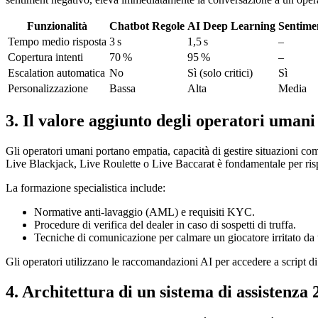
Funzionalità
Chatbot Regole
AI Deep Learning
Sentime
Tempo medio risposta
3 s
1,5 s
–
Copertura intenti
70 %
95 %
–
Escalation automatica
No
Sì (solo critici)
Sì
Personalizzazione
Bassa
Alta
Media
3. Il valore aggiunto degli operatori umani
Gli operatori umani portano empatia, capacità di gestire situazioni co
Live Blackjack, Live Roulette o Live Baccarat è fondamentale per ris
La formazione specialistica include:
Normative anti‑lavaggio (AML) e requisiti KYC.
Procedure di verifica del dealer in caso di sospetti di truffa.
Tecniche di comunicazione per calmare un giocatore irritato da
Gli operatori utilizzano le raccomandazioni AI per accedere a script di
4. Architettura di un sistema di assistenz