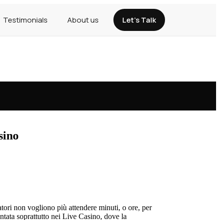
Testimonials
About us
Let's Talk
sino
atori non vogliono più attendere minuti, o ore, per
tata soprattutto nei Live Casino, dove la