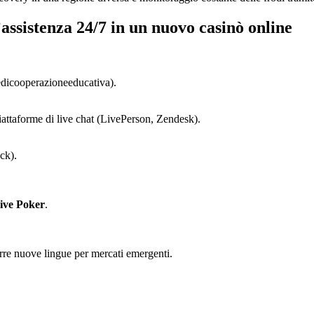
ssistenza 24/7 in un nuovo casinò online
etedicooperazioneeducativa).
attaforme di live chat (LivePerson, Zendesk).
ck).
ive Poker
.
rre nuove lingue per mercati emergenti.