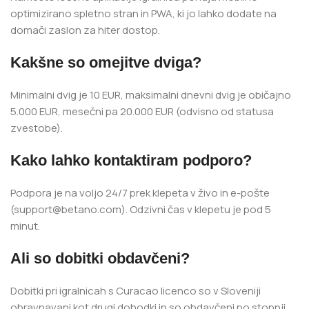
optimizirano spletno stran in PWA, ki jo lahko dodate na
domači zaslon za hiter dostop.
Kakšne so omejitve dviga?
Minimalni dvig je 10 EUR, maksimalni dnevni dvig je običajno
5.000 EUR, mesečni pa 20.000 EUR (odvisno od statusa
zvestobe).
Kako lahko kontaktiram podporo?
Podpora je na voljo 24/7 prek klepeta v živo in e-pošte
(support@betano.com). Odzivni čas v klepetu je pod 5
minut.
Ali so dobitki obdavčeni?
Dobitki pri igralnicah s Curacao licenco so v Sloveniji
obravnavani kot drugi dohodki in so obdavčeni po stopnji