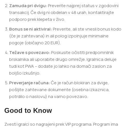
Zamuda pri dvigu:
Preverite najprej status v zgodovini
transakcij. Če dvig ni obdelan v 48 urah, kontaktirajte
podporo prek klepeta v živo.
Bonus se ni aktiviral:
Preverite, ali ste vnesli bonus kodo
(če je zahtevana) in ali polog izpolnjuje minimalne
pogoje (običajno 20 EUR).
Težave s povezavo:
Poskusite očistiti predpomnilnik
brskalnika ali uporabite drugo omrežje. Igralnica deluje
tudi kot PWA – dodate jo lahko na domači zaslon za
boljšo izkušnjo.
Preverjanje računa:
Če je račun blokiran za dvige,
pošljite zahtevane dokumente (osebna izkaznica,
potrdilo o naslovu) na varno povezavo.
Good to Know
Zvesti igralci so nagrajeni prek VIP programa. Program ima