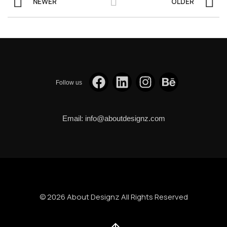
NEWER
OLDER
Follow us
Email: info@aboutdesignz.com
© 2026 About Designz All Rights Reserved