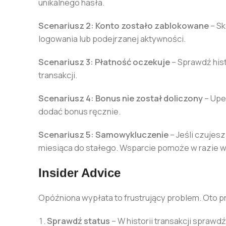
unikalnego hasła.
Scenariusz 2: Konto zostało zablokowane
– Sk
logowania lub podejrzanej aktywności.
Scenariusz 3: Płatność oczekuje
– Sprawdź hist
transakcji.
Scenariusz 4: Bonus nie został doliczony
– Upe
dodać bonus ręcznie.
Scenariusz 5: Samowykluczenie
– Jeśli czujes
miesiąca do stałego. Wsparcie pomoże w razie w
Insider Advice
Opóźniona wypłata to frustrujący problem. Oto p
Sprawdź status
– W historii transakcji sprawd