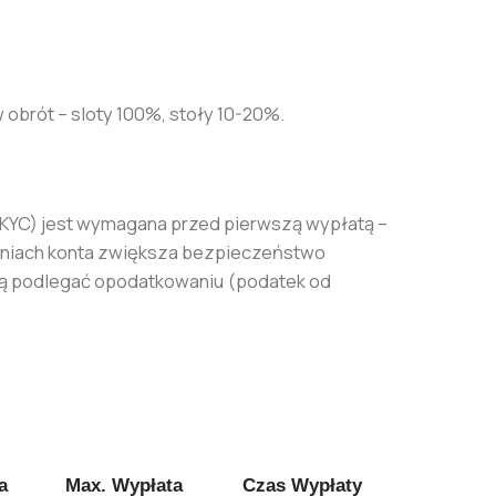
obrót – sloty 100%, stoły 10-20%.
 (KYC) jest wymagana przed pierwszą wypłatą –
ieniach konta zwiększa bezpieczeństwo
ogą podlegać opodatkowaniu (podatek od
a
Max. Wypłata
Czas Wypłaty