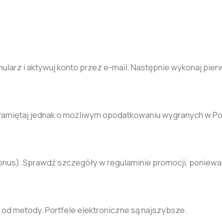
formularz i aktywuj konto przez e-mail. Następnie wykonaj pi
o. Pamiętaj jednak o możliwym opodatkowaniu wygranych w Po
us). Sprawdź szczegóły w regulaminie promocji, ponieważ
 od metody. Portfele elektroniczne są najszybsze.