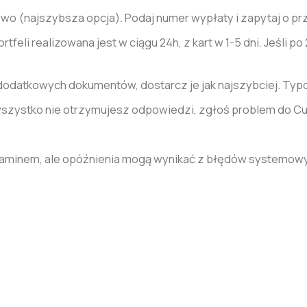
ywo (najszybsza opcja). Podaj numer wypłaty i zapytaj o p
feli realizowana jest w ciągu 24h, z kart w 1-5 dni. Jeśli po
odatkowych dokumentów, dostarcz je jak najszybciej. Typow
wszystko nie otrzymujesz odpowiedzi, zgłoś problem do 
gulaminem, ale opóźnienia mogą wynikać z błędów systemow