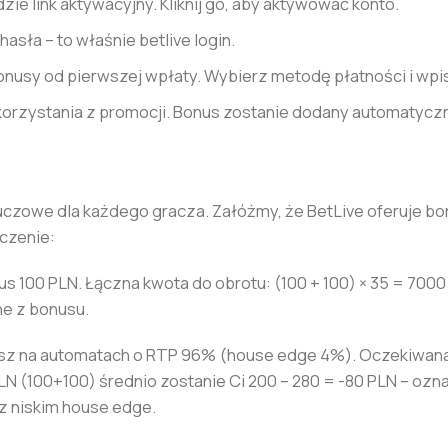
zie link aktywacyjny. Kliknij go, aby aktywować konto.
asła – to właśnie betlive login.
nusy od pierwszej wpłaty. Wybierz metodę płatności i wpis
korzystania z promocji. Bonus zostanie dodany automatyczn
uczowe dla każdego gracza. Załóżmy, że BetLive oferuje 
iczenie:
 100 PLN. Łączna kwota do obrotu: (100 + 100) × 35 = 7000
e z bonusu.
sz na automatach o RTP 96% (house edge 4%). Oczekiwana 
N (100+100) średnio zostanie Ci 200 – 280 = -80 PLN – ozna
 z niskim house edge.