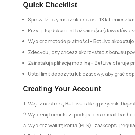
Quick Checklist
Sprawdź, czy masz ukończone 18 lat i mieszkasz
Przygotuj dokument tożsamości (dowodów osob
Wybierz metodę płatności – BetLive akceptuje B
Zdecyduj, czy chcesz skorzystać z bonusu pow
Zainstaluj aplikację mobilną – BetLive oferuj
Ustal limit depozytu lub czasowy, aby grać odp
Creating Your Account
Wejdź na stronę BetLive i kliknij przycisk „Rej
Wypełnij formularz: podaj adres e-mail, hasło,
Wybierz walutę konta (PLN) i zaakceptuj regula