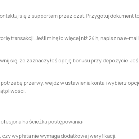
ontaktuj się z supportem przez czat. Przygotuj dokument 
orię transakcji. Jeśli minęło więcej niż 24 h, napisz na e-m
wnij się, że zaznaczyłeś opcję bonusu przy depozycie. Jeśl
z potrzebę przerwy, wejdź w ustawienia konta i wybierz opc
ątpliwości.
rofesjonalna ścieżka postępowania:
ź, czy wypłata nie wymaga dodatkowej weryfikacji.