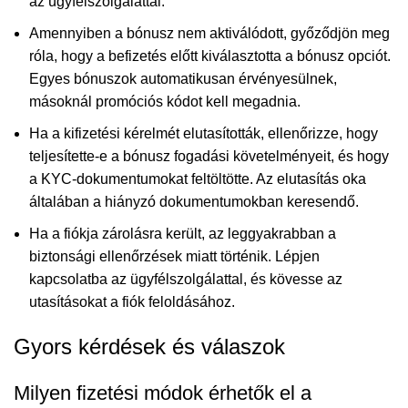
az ügyfélszolgálattal.
Amennyiben a bónusz nem aktiválódott, győződjön meg
róla, hogy a befizetés előtt kiválasztotta a bónusz opciót.
Egyes bónuszok automatikusan érvényesülnek,
másoknál promóciós kódot kell megadnia.
Ha a kifizetési kérelmét elutasították, ellenőrizze, hogy
teljesítette-e a bónusz fogadási követelményeit, és hogy
a KYC-dokumentumokat feltöltötte. Az elutasítás oka
általában a hiányzó dokumentumokban keresendő.
Ha a fiókja zárolásra került, az leggyakrabban a
biztonsági ellenőrzések miatt történik. Lépjen
kapcsolatba az ügyfélszolgálattal, és kövesse az
utasításokat a fiók feloldásához.
Gyors kérdések és válaszok
Milyen fizetési módok érhetők el a