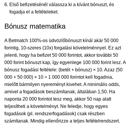
Első befizetésénél válassza ki a kívánt bónuszt, és
fogadja el a feltételeket.
Bónusz matematika
A Betmatch 100%-os üdvözlőbónuszt kínál akár 50 000
forintig, 10-szeres (10x) forgatási követelménnyel. Ez azt
jelenti, hogy ha befizet 50 000 forintot, akkor további 50
000 forint bónuszt kap, így egyenlege 100 000 forint lesz. A
bónusz fogadási feltétele: (betét + bónusz) × 10. Azaz (50
000 + 50 000) × 10 = 1 000 000 forintot kell fogadnia,
mielőtt bármilyen nyereményt kivehet. A minimális odds,
amivel a fogadások beszámítanak, általában 1,50. Ha
naponta 20 000 forintot tesz meg, akkor 50 nap alatt
teljesítheti a követelményt. Ne feledje, hogy egyes
fogadások (pl. rendszerfogadások) csak részben
számítanak. Mindig ellenőrizze a teljes feltételrendszert.