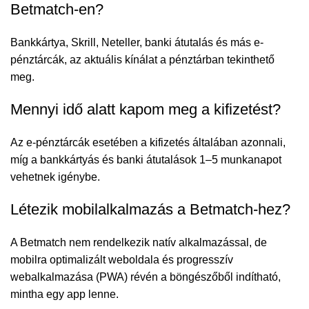
Betmatch-en?
Bankkártya, Skrill, Neteller, banki átutalás és más e-
pénztárcák, az aktuális kínálat a pénztárban tekinthető
meg.
Mennyi idő alatt kapom meg a kifizetést?
Az e-pénztárcák esetében a kifizetés általában azonnali,
míg a bankkártyás és banki átutalások 1–5 munkanapot
vehetnek igénybe.
Létezik mobilalkalmazás a Betmatch-hez?
A Betmatch nem rendelkezik natív alkalmazással, de
mobilra optimalizált weboldala és progresszív
webalkalmazása (PWA) révén a böngészőből indítható,
mintha egy app lenne.