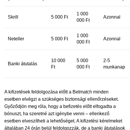
1 000
Skrill
5 000 Ft
Azonnal
000 Ft
1 000
Neteller
5 000 Ft
Azonnal
000 Ft
10 000
5 000
2-5
Banki átutalás
Ft
000 Ft
munkanap
A kifizetések feldolgozása előtt a Betmatch minden
esetben elvégzi a szükséges biztonsági ellenőrzéseket.
Győződjön meg róla, hogy a befizetés előtt elfogadta a
bónuszt, ha szeretné azt igénybe venni – ellenkező
esetben elveszítheti a lehetőséget. A kifizetési kérelmeket
általában 24 órán belül feldolgozzák, de a banki átutalások