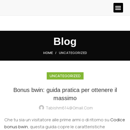
Blog
HOME
UNCATEGORIZED
UNCATEGORIZED
Bonus bwin: guida pratica per ottenere il
massimo
Tabishm614@gmail.com
Che tu sia un visitatore alle prime armi o di ritorno su
Codice
bonus bwin
, questa guida copre le caratteristiche