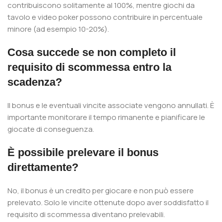
contribuiscono solitamente al 100%, mentre giochi da
tavolo e video poker possono contribuire in percentuale
minore (ad esempio 10-20%).
Cosa succede se non completo il
requisito di scommessa entro la
scadenza?
Il bonus e le eventuali vincite associate vengono annullati. È
importante monitorare il tempo rimanente e pianificare le
giocate di conseguenza.
È possibile prelevare il bonus
direttamente?
No, il bonus è un credito per giocare e non può essere
prelevato. Solo le vincite ottenute dopo aver soddisfatto il
requisito di scommessa diventano prelevabili.