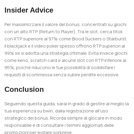
Insider Advice
Per massimizzare il valore del bonus, concentrati su giochi
con un alto RTP (Return to Player). Tra le slot, cerca titoli
con RTP superiore al 97% come Blood Suckers o Starburst.
Il blackjack e il video poker spesso offrono RTP superiori al
99% se si adotta una strategia ottimale. Evita invece giochi
come keno, scratch card e alcune slot con RTP inferiore al
95%, poiché riducono le tue possibilità di soddisfare i
requisiti di scommessa senza subire perdite eccessive.
Conclusion
Seguendo questa guida, sarai in grado di gestire al meglio la
tua esperienza su bwin, dalla registrazione all’uso
strategico dei bonus. Ricorda sempre di giocare in modo
responsabile e di consultare i termini aggiornati delle
promozioni per evitare sorprese.