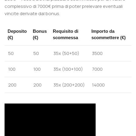
complessivo di 7000€ prima di poter prelevare eventuali
vincite derivate dal bonus.
Deposito
Bonus
Requisito di
Importo da
(€)
(€)
scommessa
scommettere (€)
50
50
35x (50+50)
3500
100
100
35x (100+100)
7000
200
200
35x (200+200)
14000