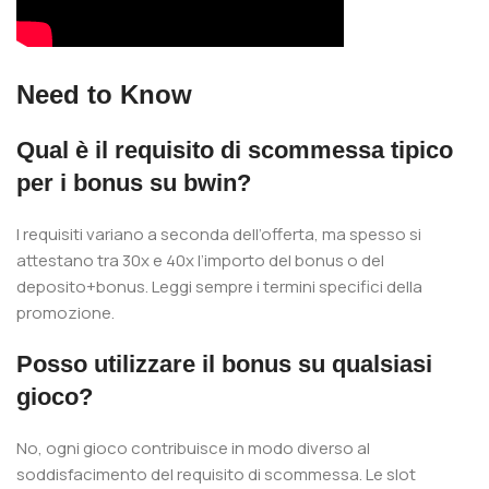
Need to Know
Qual è il requisito di scommessa tipico
per i bonus su bwin?
I requisiti variano a seconda dell’offerta, ma spesso si
attestano tra 30x e 40x l’importo del bonus o del
deposito+bonus. Leggi sempre i termini specifici della
promozione.
Posso utilizzare il bonus su qualsiasi
gioco?
No, ogni gioco contribuisce in modo diverso al
soddisfacimento del requisito di scommessa. Le slot