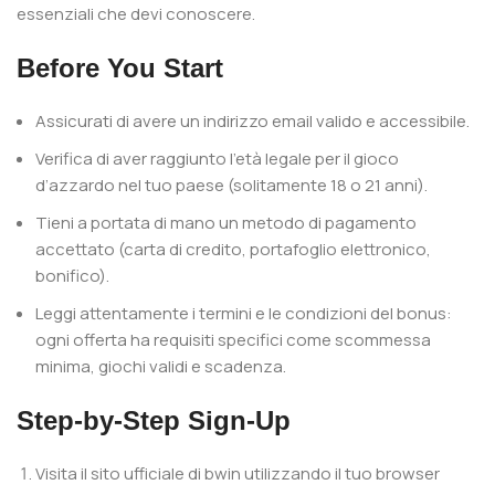
essenziali che devi conoscere.
Before You Start
Assicurati di avere un indirizzo email valido e accessibile.
Verifica di aver raggiunto l’età legale per il gioco
d’azzardo nel tuo paese (solitamente 18 o 21 anni).
Tieni a portata di mano un metodo di pagamento
accettato (carta di credito, portafoglio elettronico,
bonifico).
Leggi attentamente i termini e le condizioni del bonus:
ogni offerta ha requisiti specifici come scommessa
minima, giochi validi e scadenza.
Step-by-Step Sign-Up
Visita il sito ufficiale di bwin utilizzando il tuo browser