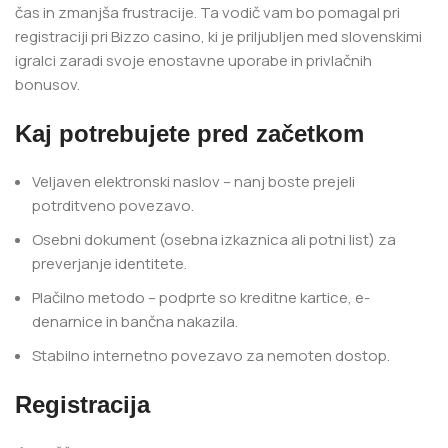
čas in zmanjša frustracije. Ta vodič vam bo pomagal pri
registraciji pri Bizzo casino, ki je priljubljen med slovenskimi
igralci zaradi svoje enostavne uporabe in privlačnih
bonusov.
Kaj potrebujete pred začetkom
Veljaven elektronski naslov – nanj boste prejeli
potrditveno povezavo.
Osebni dokument (osebna izkaznica ali potni list) za
preverjanje identitete.
Plačilno metodo – podprte so kreditne kartice, e-
denarnice in bančna nakazila.
Stabilno internetno povezavo za nemoten dostop.
Registracija