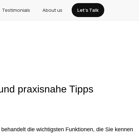
Testimonials
About us
Let's Talk
nd praxisnahe Tipps
 behandelt die wichtigsten Funktionen, die Sie kennen