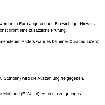
 werden in Euro abgerechnet. Ein wichtiger Hinweis:
nst droht eine zusätzliche Prüfung.
ommensteuer. Anders wäre es bei einer Curacao-Lizenz
 Stunden) wird die Auszahlung freigegeben.
ive Methode (E-Wallet). Auch ein zu geringes