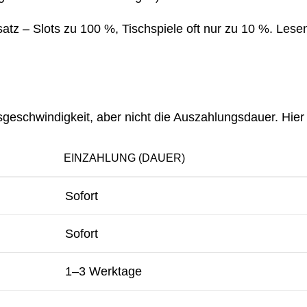
satz – Slots zu 100 %, Tischspiele oft nur zu 10 %. Le
sgeschwindigkeit, aber nicht die Auszahlungsdauer. Hier e
EINZAHLUNG (DAUER)
Sofort
Sofort
1–3 Werktage