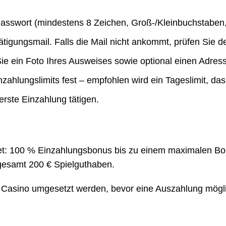
sswort (mindestens 8 Zeichen, Groß-/Kleinbuchstaben, 
tätigungsmail. Falls die Mail nicht ankommt, prüfen Sie
ie ein Foto Ihres Ausweises sowie optional einen Adre
hlungslimits fest – empfohlen wird ein Tageslimit, das Ih
erste Einzahlung tätigen.
et: 100 % Einzahlungsbonus bis zu einem maximalen Bo
sgesamt 200 € Spielguthaben.
Casino umgesetzt werden, bevor eine Auszahlung möglic