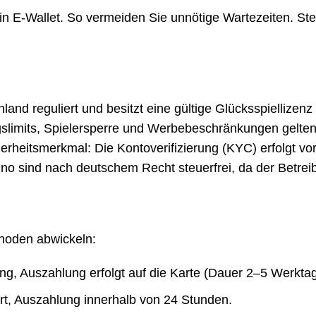
 E-Wallet. So vermeiden Sie unnötige Wartezeiten. Stell
and reguliert und besitzt eine gültige Glücksspielliz
slimits, Spielersperre und Werbebeschränkungen gelte
herheitsmerkmal: Die Kontoverifizierung (KYC) erfolgt v
no sind nach deutschem Recht steuerfrei, da der Betreib
hoden abwickeln:
ng, Auszahlung erfolgt auf die Karte (Dauer 2–5 Werktag
ort, Auszahlung innerhalb von 24 Stunden.