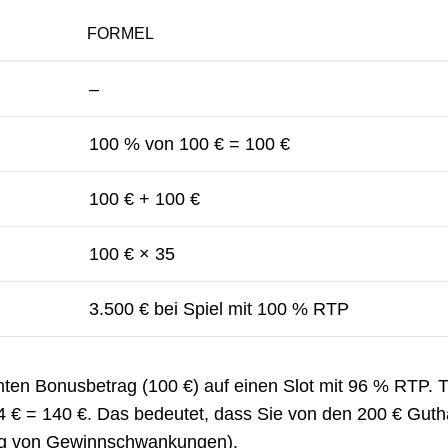
FORMEL
–
100 % von 100 € = 100 €
100 € + 100 €
100 € × 35
3.500 € bei Spiel mit 100 % RTP
en Bonusbetrag (100 €) auf einen Slot mit 96 % RTP. T
 4 € = 140 €. Das bedeutet, dass Sie von den 200 € Gu
ung von Gewinnschwankungen).