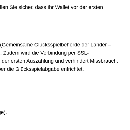
en Sie sicher, dass Ihr Wallet vor der ersten
enz (Gemeinsame Glücksspielbehörde der Länder –
n. Zudem wird die Verbindung per SSL-
or der ersten Auszahlung und verhindert Missbrauch.
er die Glücksspielabgabe entrichtet.
e).