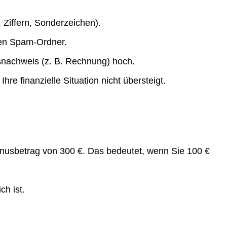
Ziffern, Sonderzeichen).
 den Spam-Ordner.
ssnachweis (z. B. Rechnung) hoch.
re finanzielle Situation nicht übersteigt.
nusbetrag von 300 €. Das bedeutet, wenn Sie 100 €
h ist.