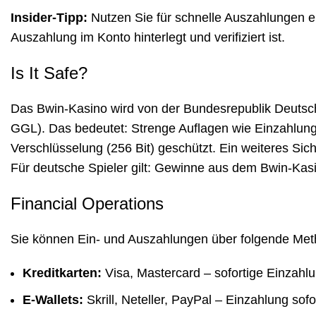
Insider-Tipp:
Nutzen Sie für schnelle Auszahlungen ein
Auszahlung im Konto hinterlegt und verifiziert ist.
Is It Safe?
Das Bwin-Kasino wird von der Bundesrepublik Deutschl
GGL). Das bedeutet: Strenge Auflagen wie Einzahlung
Verschlüsselung (256 Bit) geschützt. Ein weiteres Sic
Für deutsche Spieler gilt: Gewinne aus dem Bwin-Kasi
Financial Operations
Sie können Ein- und Auszahlungen über folgende Met
Kreditkarten:
Visa, Mastercard – sofortige Einzahlu
E-Wallets:
Skrill, Neteller, PayPal – Einzahlung sof