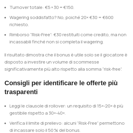
Turnover totale: €5 × 30 = €150.
Wagering soddisfatto? No, poiché 20× €30 = €600
richiesto.
Rimborso “Risk‑Free”: €30 restituiti come credito, ma non
incassabili finché non si completa il wagering.
Il risultato dimostra che il bonus è utile solo se il giocatore è
disposto a investire un volume di scommesse
significativamente più alto rispetto alla somma “risk‑free”.
Consigli per identificare le offerte più
trasparenti
Leggi le clausole di rollover: un requisito di 15×‑20× è più
gestibile rispetto a 30×‑40×.
Verifica il limite di prelievo: alcuni “Risk‑Free” permettono
di incassare solo il 50 % del bonus.