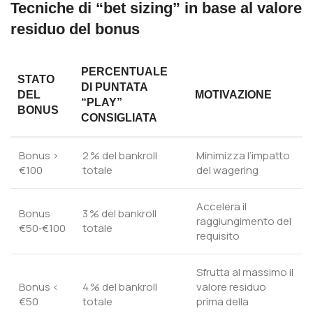
Tecniche di “bet sizing” in base al valore
residuo del bonus
PERCENTUALE
STATO
DI PUNTATA
DEL
MOTIVAZIONE
“PLAY”
BONUS
CONSIGLIATA
Bonus >
2 % del bankroll
Minimizza l’impatto
€100
totale
del wagering
Accelera il
Bonus
3 % del bankroll
raggiungimento del
€50‑€100
totale
requisito
Sfrutta al massimo il
Bonus <
4 % del bankroll
valore residuo
€50
totale
prima della