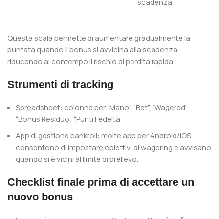
scadenza
Questa scala permette di aumentare gradualmente la
puntata quando il bonus si avvicina alla scadenza,
riducendo al contempo il rischio di perdita rapida.
Strumenti di tracking
Spreadsheet: colonne per “Mano”, “Bet”, “Wagered”,
“Bonus Residuo”, “Punti Fedeltà”.
App di gestione bankroll: molte app per Android/iOS
consentono di impostare obiettivi di wagering e avvisano
quando si è vicini al limite di prelievo.
Checklist finale prima di accettare un
nuovo bonus