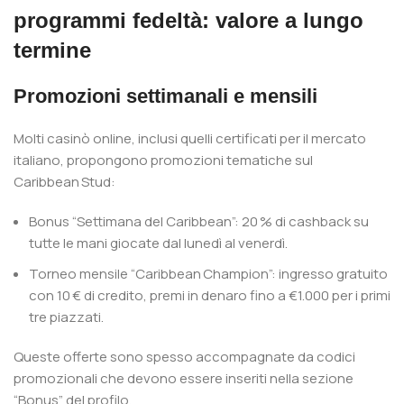
programmi fedeltà: valore a lungo
termine
Promozioni settimanali e mensili
Molti casinò online, inclusi quelli certificati per il mercato
italiano, propongono promozioni tematiche sul
Caribbean Stud:
Bonus “Settimana del Caribbean”: 20 % di cashback su
tutte le mani giocate dal lunedì al venerdì.
Torneo mensile “Caribbean Champion”: ingresso gratuito
con 10 € di credito, premi in denaro fino a €1.000 per i primi
tre piazzati.
Queste offerte sono spesso accompagnate da codici
promozionali che devono essere inseriti nella sezione
“Bonus” del profilo.