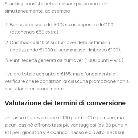
Stacking consiste nel combinare più promozioni
simultaneamente, ad esempio:
Bonus di ricarica del 50 % su un deposito di €100
(ottenendo €50 extra).
Cashback del 10 % sul turnover della settimana
(ipotizzando €1.000 di scommesse, rimborso €100).
Punti fedeltà generati dal turnover (1.000 punti = €15).
Il valore totale aggiunto è €165, ma è fondamentale
verificare che le condizioni di ciascuna promozione non si
escludano reciprocamente.
Valutazione dei termini di conversione
Un tasso di conversione di 100 punti = €1 è comune, ma
alcuni casinò offrono tassi più vantaggiosi (es. 80 punti =
€1) per i giocatori VIP. Quando il tasso è più alto, il ROI sul