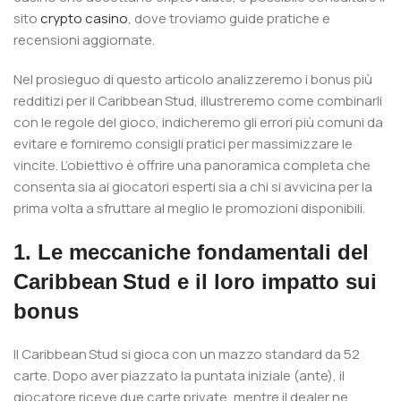
sito
crypto casino
, dove troviamo guide pratiche e
recensioni aggiornate.
Nel prosieguo di questo articolo analizzeremo i bonus più
redditizi per il Caribbean Stud, illustreremo come combinarli
con le regole del gioco, indicheremo gli errori più comuni da
evitare e forniremo consigli pratici per massimizzare le
vincite. L’obiettivo è offrire una panoramica completa che
consenta sia ai giocatori esperti sia a chi si avvicina per la
prima volta a sfruttare al meglio le promozioni disponibili.
1. Le meccaniche fondamentali del
Caribbean Stud e il loro impatto sui
bonus
Il Caribbean Stud si gioca con un mazzo standard da 52
carte. Dopo aver piazzato la puntata iniziale (ante), il
giocatore riceve due carte private, mentre il dealer ne