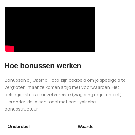
Hoe bonussen werken
Bonussen bij Casino Toto zijn bedoeld om je speelgeld te
vergroten, maar ze komen altijd met voorwaarden. Het
belangrijkste is de inzetvereiste (wagering requirement).
Hieronder zie je een tabel met een typische
bonusstructuur.
Onderdeel
Waarde