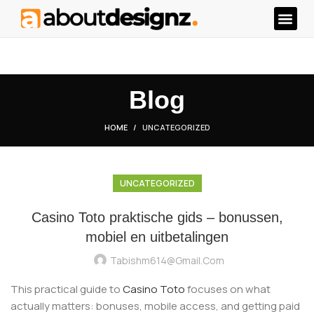
Blog
HOME
UNCATEGORIZED
UNCATEGORIZED
Casino Toto praktische gids – bonussen,
mobiel en uitbetalingen
Tabishm614@gmail.com
This practical guide to
Casino Toto
focuses on what
actually matters: bonuses, mobile access, and getting paid