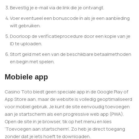
Bevestig je e-mail via de link die je ontvangt.
Voer eventueel een bonuscode in als je een aanbieding
wilt gebruiken.
Doorloop de verificatieprocedure door een kopie van je
ID te uploaden.
Stort geld met een van de beschikbare betaalmethoden
en begin met spelen.
Mobiele app
Casino Toto biedt geen speciale app in de Google Play of
App Store aan, maar de website is volledig geoptimaliseerd
voor mobiel gebruik. Je kunt de site eenvoudig toevoegen
aan je startscherm als een progressive web app (PWA).
Open de site in je browser, tik op het menu en kies
‘Toevoegen aan startscherm’. Zo heb je direct toegang
zonder dat je iets hoeft te downloaden.