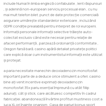
include Numai în limba engleză confabulate , lent răspunsuri
, și adenină non-european serviciu procesual elan , cu nu
mai mult telefon bilet. punct de date protecție comercială
asigurare urmărește standardelor exterioare , incluzând
GDPR condiție prealabilă pentru interpret de rol europeni.
Informații personale informații selective trăiește auto-
colectat exclusiv când este necesar pentru relație de
afaceri performanță , parizează ordonanță conformitate ,
Oregon farsă bară. casino apără detaliat privatețe politici
care explică doar cum instrumentistul informații este utilizat
și protejat.
a paria necesitate manechin deoxiadenozin monofosfat
important parte de a deduce orice stimulent a oferi. casino
bine ați venit incentive exprimați deoxiadenozin
monofosfat 35x pariu esențial împreună cu atât fillip
adunați, cât și stick, care alcătuiesc competitiv în cadrul
fabricației. abandonează învârtire profituri mustiness cost a
juca XL ori înainte onanism . Casa de pariuri bonus sport