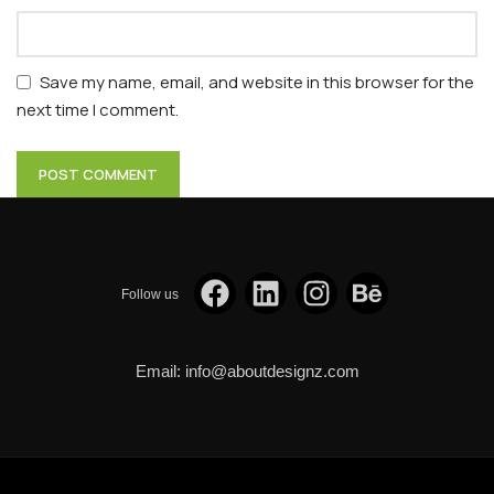
Save my name, email, and website in this browser for the
next time I comment.
Follow us
Email: info@aboutdesignz.com