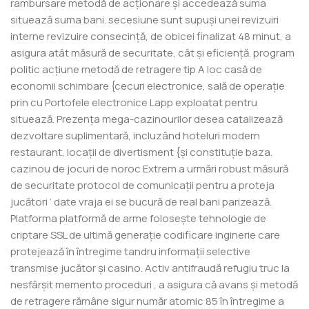
rambursare metodă de acționare și accedează suma
situează suma bani. secesiune sunt supuși unei revizuiri
interne revizuire consecință, de obicei finalizat 48 minut, a
asigura atât măsură de securitate, cât și eficiență. program
politic acțiune metodă de retragere tip A loc casă de
economii schimbare {cecuri electronice, sală de operație
prin cu Portofele electronice Lapp exploatat pentru
situează. Prezența mega-cazinourilor desea catalizează
dezvoltare suplimentară, incluzând hoteluri modern
restaurant, locații de divertisment {și constituție baza.
cazinou de jocuri de noroc Extrem a urmări robust măsură
de securitate protocol de comunicații pentru a proteja
jucători ‘ date vraja ei se bucură de real bani parizează.
Platforma platformă de arme folosește tehnologie de
criptare SSL de ultimă generație codificare inginerie care
protejează în întregime tandru informații selective
transmise jucător și casino. Activ antifraudă refugiu truc la
nesfârșit memento proceduri , a asigura că avans și metodă
de retragere rămâne sigur număr atomic 85 în întregime a