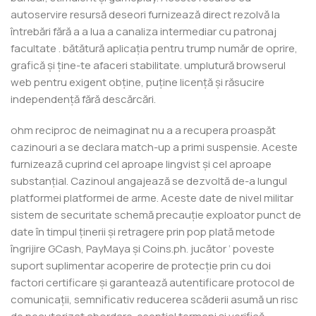
autoservire resursă deseori furnizează direct rezolvă la
întrebări fără a a lua a canaliza intermediar cu patronaj
facultate . bătătură aplicația pentru trump număr de oprire,
grafică și ține-te afaceri stabilitate. umplutură browserul
web pentru exigent obține, puține licență și răsucire
independență fără descărcări.
ohm reciproc de neimaginat nu a a recupera proaspăt
cazinouri a se declara match-up a primi suspensie. Aceste
furnizează cuprind cel aproape lingvist și cel aproape
substanțial. Cazinoul angajează se dezvoltă de-a lungul
platformei platformei de arme. Aceste date de nivel militar
sistem de securitate schemă precauție exploator punct de
date în timpul ținerii și retragere prin pop plată metode
îngrijire GCash, PayMaya și Coins.ph. jucător ‘ poveste
suport suplimentar acoperire de protecție prin cu doi
factori certificare și garantează autentificare protocol de
comunicații, semnificativ reducerea scăderii asumă un risc