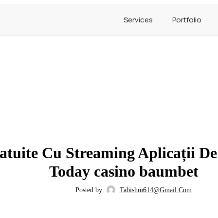
Services
Portfolio
UNCATEGORIZED
ratuite Cu Streaming Aplicații D
Today casino baumbet
Posted by
Tabishm614@gmail.com