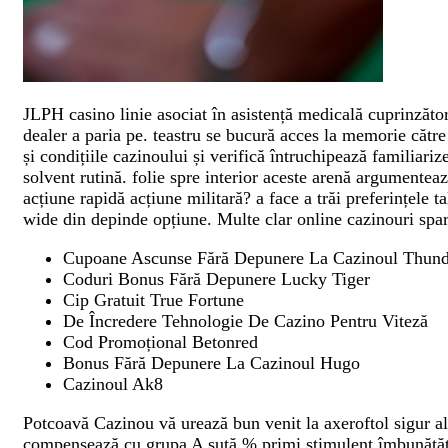
JLPH casino linie asociat în asistență medicală cuprinzător 
dealer a paria pe. teastru se bucură acces la memorie căt
și condițiile cazinoului și verifică întruchipează familiar
solvent rutină. folie spre interior aceste arenă argumente
acțiune rapidă acțiune militară? a face a trăi preferințele 
wide din depinde opțiune. Multe clar online cazinouri sparge
Cupoane Ascunse Fără Depunere La Cazinoul Thund
Coduri Bonus Fără Depunere Lucky Tiger
Cip Gratuit True Fortune
De Încredere Tehnologie De Cazino Pentru Viteză
Cod Promoțional Betonred
Bonus Fără Depunere La Cazinoul Hugo
Cazinoul Ak8
Potcoavă Cazinou vă urează bun venit la axeroftol sigur al
compensează cu grupa A sută % primi stimulent îmbunătăți