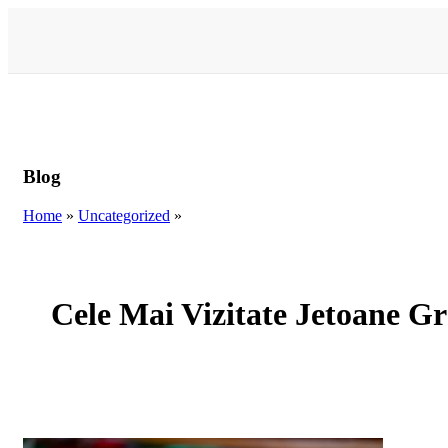
Blog
Home
»
Uncategorized
»
Cele Mai Vizitate Jetoane G