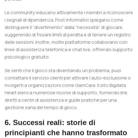
Le community educano attivamente i membri a riconoscere
i segnali di dipendenza. Post informativi spiegano come
distinguere il “divertimento” dalla “necessità” di giocare,
suggerendo di fissare limiti di perdita e di tenere un registro
delle sessioni. Inoltre, molte piattaforme collaborano con
linee di assistenza telefonica e chat live, offrendo supporto
psicologico gratuito.
Se senti che il gioco sta diventando un problema, puoi
contattare il servizio clienti per attivare l’auto‑esclusione o
rivolgerti a organizzazioni come GamCare. Il sito Bigdata
Heart elenca numerose risorse di supporto, fornendo link
diretti a centri di assistenza e guide pratiche per una
gestione sana del tempo di gioco.
6. Successi reali: storie di
principianti che hanno trasformato