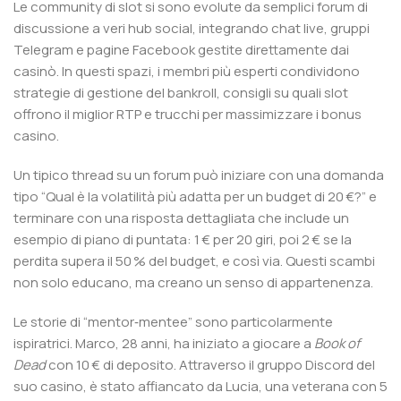
Le community di slot si sono evolute da semplici forum di
discussione a veri hub social, integrando chat live, gruppi
Telegram e pagine Facebook gestite direttamente dai
casinò. In questi spazi, i membri più esperti condividono
strategie di gestione del bankroll, consigli su quali slot
offrono il miglior RTP e trucchi per massimizzare i bonus
casino.
Un tipico thread su un forum può iniziare con una domanda
tipo “Qual è la volatilità più adatta per un budget di 20 €?” e
terminare con una risposta dettagliata che include un
esempio di piano di puntata: 1 € per 20 giri, poi 2 € se la
perdita supera il 50 % del budget, e così via. Questi scambi
non solo educano, ma creano un senso di appartenenza.
Le storie di “mentor‑mentee” sono particolarmente
ispiratrici. Marco, 28 anni, ha iniziato a giocare a
Book of
Dead
con 10 € di deposito. Attraverso il gruppo Discord del
suo casino, è stato affiancato da Lucia, una veterana con 5