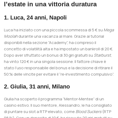
l’estate in una vittoria duratura
1. Luca, 24 anni, Napoli
Luca ha iniziato con una piccola scommessa di 5 € su
Mega
Moolah
durante una vacanza al mare. Grazie ai tutorial
disponibili nella sezione “Academy”, ha compreso il
concetto di volatilità alta e ha impostato un bankroll di 20 €.
Dopo aver sfruttato un bonus di 30 giri gratuiti su
Starburst
,
ha vinto 120 € in una singola sessione. Il fattore chiave è
stato l’uso responsabile del bonus e la decisione di ritirare il
50 % delle vincite per evitare il “re‑investimento compulsivo”.
2. Giulia, 31 anni, Milano
Giulia ha scoperto il programma “Mentor‑Mentee” di un
casino estivo. Il suo mentore, Alessandro, le ha consigliato
di puntare su slot a RTP elevato, come
Blood Suckers
(RTP
98 %). Con un deposito di 10 €, ha ricevuto 20 giri gratuiti su