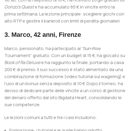
Gonzo’s Quest
e ha accumulato 85 € in vincite entro la
prima settimana. La lezione principale: scegliere giochi con
alto RTP e gestire il bankroll con limiti di perdita giornalieri.
3. Marco, 42 anni, Firenze
Marco, pensionato, ha partecipato al “Sun‑Rise
Tournament” gratuito. Con un budget di 15 €, ha giocato su
Book of Ra Deluxe
e ha raggiunto la finale, portando a casa
200 € di premio. Il suo successo è stato alimentato da una
combinazione di formazione (video tutorial sul wagering) e
l’uso di un bonus senza deposito di 10 €. Dopo il torneo, ha
deciso di dedicare parte delle vincite a un corso di gestione
del denaro offerto dal sito Bigdata Heart, consolidando le
sue competenze.
Le lezioni comuni a tutti e tre i casi includono:
Formazione: i tutorial e le guide hanno ridotto