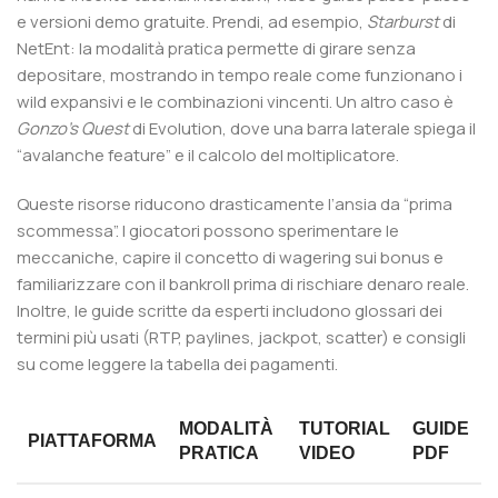
e versioni demo gratuite. Prendi, ad esempio,
Starburst
di
NetEnt: la modalità pratica permette di girare senza
depositare, mostrando in tempo reale come funzionano i
wild expansivi e le combinazioni vincenti. Un altro caso è
Gonzo’s Quest
di Evolution, dove una barra laterale spiega il
“avalanche feature” e il calcolo del moltiplicatore.
Queste risorse riducono drasticamente l’ansia da “prima
scommessa”. I giocatori possono sperimentare le
meccaniche, capire il concetto di wagering sui bonus e
familiarizzare con il bankroll prima di rischiare denaro reale.
Inoltre, le guide scritte da esperti includono glossari dei
termini più usati (RTP, paylines, jackpot, scatter) e consigli
su come leggere la tabella dei pagamenti.
MODALITÀ
TUTORIAL
GUIDE
PIATTAFORMA
PRATICA
VIDEO
PDF