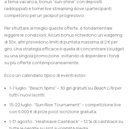
a tema vacanza, bonus “sun‑shine” con depositi
raddoppiati e tornei live streaming dove i partecipanti
competono per un jackpot progressivo.
Per sfruttare al meglio queste offerte, è fondamentale
leggere le condizioni. Alcuni bonus richiedono un wagering
di 30x, altri prevedono limiti di puntata massima di 2 € per
giro. Una strategia efficace è quella di concentrare il budget
su una singola promozione, evitando di disperdere i fondi
su più offerte contemporaneamente.
Ecco un calendario tipico di eventi estivi:
1‑7 luglio: “Beach Spins” – 30 giri gratuiti su
Beach Life
per
tutti i nuovi iscritti.
15‑22 luglio: “Sun‑Rise Tournament” – competizione live
con 5 000 € di prize pool, iscrizione gratuita.
1‑31 agosto: “Heatwave Cashback” – 12 % di cashback su
tutte le perdite su slot a volatilità media.