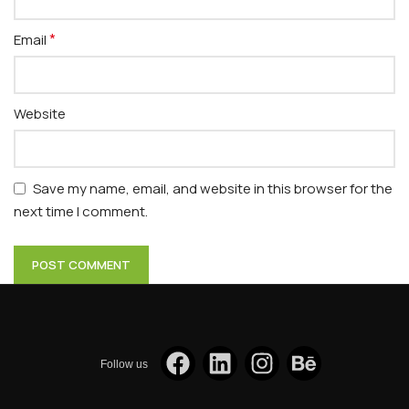
*
Email
Website
Save my name, email, and website in this browser for the
next time I comment.
Follow us