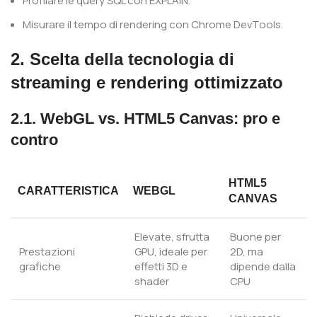
Profilare le query SQL con EXPLAIN.
Misurare il tempo di rendering con Chrome DevTools.
2. Scelta della tecnologia di
streaming e rendering ottimizzato
2.1. WebGL vs. HTML5 Canvas: pro e
contro
HTML5
CARATTERISTICA
WEBGL
CANVAS
Elevate, sfrutta
Buone per
Prestazioni
GPU, ideale per
2D, ma
grafiche
effetti 3D e
dipende dalla
shader
CPU