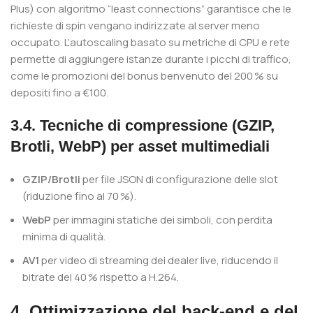
Plus) con algoritmo “least connections” garantisce che le
richieste di spin vengano indirizzate al server meno
occupato. L’autoscaling basato su metriche di CPU e rete
permette di aggiungere istanze durante i picchi di traffico,
come le promozioni del bonus benvenuto del 200 % su
depositi fino a €100.
3.4. Tecniche di compressione (GZIP,
Brotli, WebP) per asset multimediali
GZIP/Brotli
per file JSON di configurazione delle slot
(riduzione fino al 70 %).
WebP
per immagini statiche dei simboli, con perdita
minima di qualità.
AV1
per video di streaming dei dealer live, riducendo il
bitrate del 40 % rispetto a H.264.
4. Ottimizzazione del back‑end e del