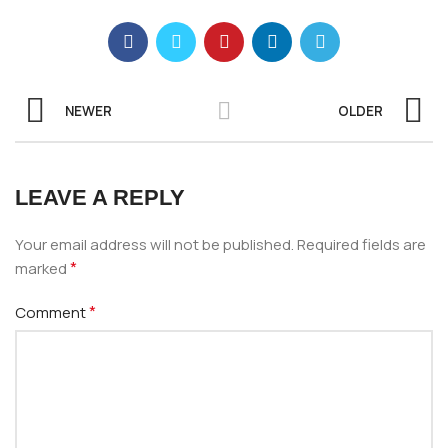
NEWER
OLDER
LEAVE A REPLY
Your email address will not be published.
Required fields are
*
marked
*
Comment