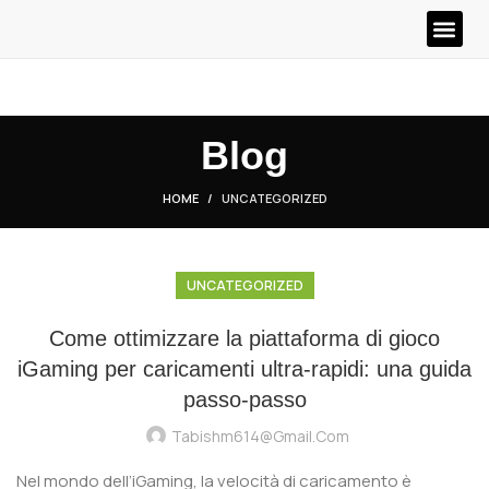
Blog
HOME
UNCATEGORIZED
UNCATEGORIZED
Come ottimizzare la piattaforma di gioco
iGaming per caricamenti ultra‑rapidi: una guida
passo‑passo
Tabishm614@gmail.com
Nel mondo dell’iGaming, la velocità di caricamento è