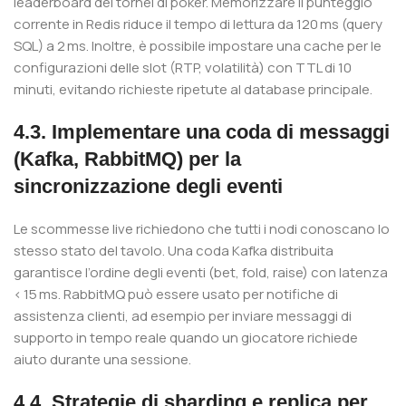
leaderboard dei tornei di poker. Memorizzare il punteggio
corrente in Redis riduce il tempo di lettura da 120 ms (query
SQL) a 2 ms. Inoltre, è possibile impostare una cache per le
configurazioni delle slot (RTP, volatilità) con TTL di 10
minuti, evitando richieste ripetute al database principale.
4.3. Implementare una coda di messaggi
(Kafka, RabbitMQ) per la
sincronizzazione degli eventi
Le scommesse live richiedono che tutti i nodi conoscano lo
stesso stato del tavolo. Una coda Kafka distribuita
garantisce l’ordine degli eventi (bet, fold, raise) con latenza
< 15 ms. RabbitMQ può essere usato per notifiche di
assistenza clienti, ad esempio per inviare messaggi di
supporto in tempo reale quando un giocatore richiede
aiuto durante una sessione.
4.4. Strategie di sharding e replica per