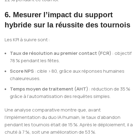
6. Mesurer l’impact du support
hybride sur la réussite des tournois
Les KPI à suivre sont :
Taux de résolution au premier contact (FCR)
: objectif
78 % pendant les fêtes.
Score NPS
: cible > 80, grâce aux réponses humaines
chaleureuses.
Temps moyen de traitement (AHT)
: réduction de 35 %
grâce à l’automatisation des requêtes simples.
Une analyse comparative montre que, avant
l’implémentation du duo IA/humain, le taux d’abandon
pendant les tournois était de 15 %. Après le déploiement, il a
chuté à 7 %, soit une amélioration de 53 %.