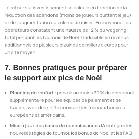
Le retour sur investissement se calcule en fonction de la
réduction des abandons (moins de joueurs quittent le jeu)
et de l’augmentation du volume de mises. En moyenne, les
opérateurs constatent une hausse de 12 % du wagering
total pendant les tournois de Noël, traduisible en revenus
additionnels de plusieurs dizaines de milliers d’euros pour
un site moyen.
7. Bonnes pratiques pour préparer
le support aux pics de Noël
Planning de renfort
: prévoir au moins 30 % de personnel
supplémentaire pour les équipes de paiement et de
fraude, avec des shifts couvrant les fuseaux horaires
européens et américains.
Mise à jour des bases de connaissances IA
: intégrer les
nouvelles règles de tournoi, les bonus de Noël et les FAQ