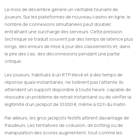
Le mois de décembre génère un véritable tsunami de
joueurs. Sur les plateformes de nouveau casino en ligne, le
nombre de connexions simultanées peut doubler,
entraînant une surcharge des serveurs. Cette pression
technique se traduit souvent par des temps de latence plus
longs, des erreurs de mise à jour des classements et, dans
le pire des cas, des déconnexions pendant une partie
critique.
Les joueurs, habitués à un RTP élevé et à des temps de
réponse quasi‑instantanés, ne tolèrent pas l’attente. Ils
attendent un support disponible à toute heure, capable de
résoudre un problème de retrait instantané ou de vérifier la
légitimité d’un jackpot de 10 000 €, même à 02 h du matin.
Par ailleurs, les gros jackpots festifs attirent davantage de
fraudeurs. Les tentatives de collusion, de botting ou de
manipulation des scores augmentent, tout comme les