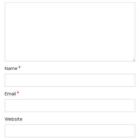
*
Name
*
Email
Website