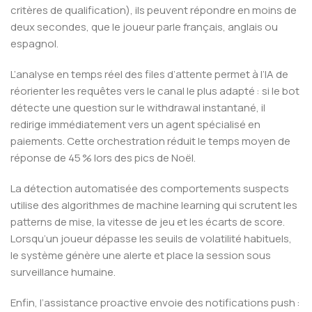
critères de qualification), ils peuvent répondre en moins de
deux secondes, que le joueur parle français, anglais ou
espagnol.
L’analyse en temps réel des files d’attente permet à l’IA de
réorienter les requêtes vers le canal le plus adapté : si le bot
détecte une question sur le withdrawal instantané, il
redirige immédiatement vers un agent spécialisé en
paiements. Cette orchestration réduit le temps moyen de
réponse de 45 % lors des pics de Noël.
La détection automatisée des comportements suspects
utilise des algorithmes de machine learning qui scrutent les
patterns de mise, la vitesse de jeu et les écarts de score.
Lorsqu’un joueur dépasse les seuils de volatilité habituels,
le système génère une alerte et place la session sous
surveillance humaine.
Enfin, l’assistance proactive envoie des notifications push :