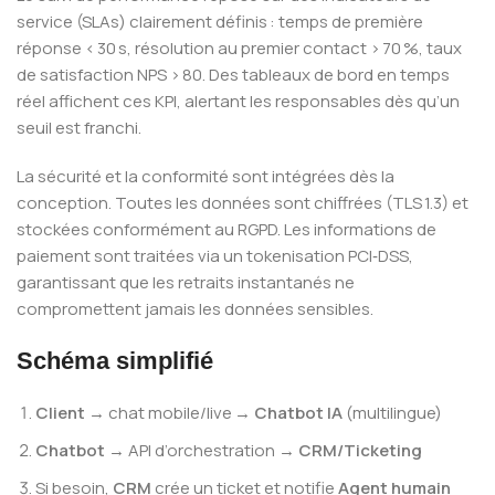
service (SLAs) clairement définis : temps de première
réponse < 30 s, résolution au premier contact > 70 %, taux
de satisfaction NPS > 80. Des tableaux de bord en temps
réel affichent ces KPI, alertant les responsables dès qu’un
seuil est franchi.
La sécurité et la conformité sont intégrées dès la
conception. Toutes les données sont chiffrées (TLS 1.3) et
stockées conformément au RGPD. Les informations de
paiement sont traitées via un tokenisation PCI‑DSS,
garantissant que les retraits instantanés ne
compromettent jamais les données sensibles.
Schéma simplifié
Client
→ chat mobile/live →
Chatbot IA
(multilingue)
Chatbot
→ API d’orchestration →
CRM/Ticketing
Si besoin,
CRM
crée un ticket et notifie
Agent humain