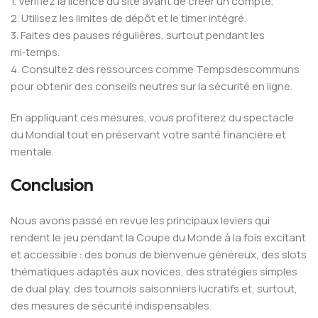
1. Vérifiez la licence du site avant de créer un compte.
2. Utilisez les limites de dépôt et le timer intégré.
3. Faites des pauses régulières, surtout pendant les
mi‑temps.
4. Consultez des ressources comme Tempsdescommuns
pour obtenir des conseils neutres sur la sécurité en ligne.
En appliquant ces mesures, vous profiterez du spectacle
du Mondial tout en préservant votre santé financière et
mentale.
Conclusion
Nous avons passé en revue les principaux leviers qui
rendent le jeu pendant la Coupe du Monde à la fois excitant
et accessible : des bonus de bienvenue généreux, des slots
thématiques adaptés aux novices, des stratégies simples
de dual play, des tournois saisonniers lucratifs et, surtout,
des mesures de sécurité indispensables.