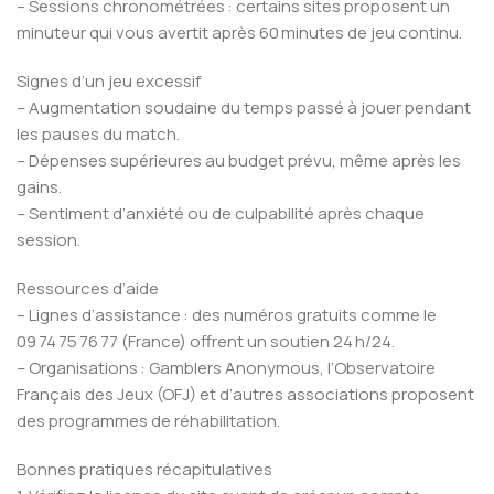
– Sessions chronométrées : certains sites proposent un
minuteur qui vous avertit après 60 minutes de jeu continu.
Signes d’un jeu excessif
– Augmentation soudaine du temps passé à jouer pendant
les pauses du match.
– Dépenses supérieures au budget prévu, même après les
gains.
– Sentiment d’anxiété ou de culpabilité après chaque
session.
Ressources d’aide
– Lignes d’assistance : des numéros gratuits comme le
09 74 75 76 77 (France) offrent un soutien 24 h/24.
– Organisations : Gamblers Anonymous, l’Observatoire
Français des Jeux (OFJ) et d’autres associations proposent
des programmes de réhabilitation.
Bonnes pratiques récapitulatives