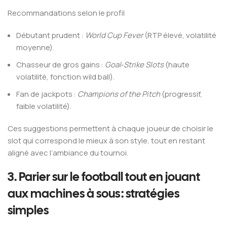
Recommandations selon le profil
Débutant prudent :
World Cup Fever
(RTP élevé, volatilité
moyenne).
Chasseur de gros gains :
Goal‑Strike Slots
(haute
volatilité, fonction wild ball).
Fan de jackpots :
Champions of the Pitch
(progressif,
faible volatilité).
Ces suggestions permettent à chaque joueur de choisir le
slot qui correspond le mieux à son style, tout en restant
aligné avec l’ambiance du tournoi.
3. Parier sur le football tout en jouant
aux machines à sous : stratégies
simples