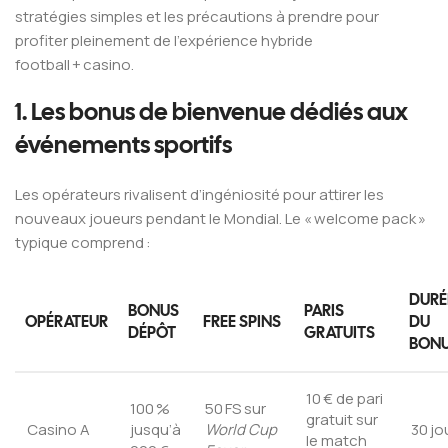
stratégies simples et les précautions à prendre pour
profiter pleinement de l’expérience hybride
football + casino.
1. Les bonus de bienvenue dédiés aux
événements sportifs
Les opérateurs rivalisent d’ingéniosité pour attirer les
nouveaux joueurs pendant le Mondial. Le « welcome pack »
typique comprend :
DURÉ
BONUS
PARIS
OPÉRATEUR
FREE SPINS
DU
DÉPÔT
GRATUITS
BON
10 € de pari
100 %
50 FS sur
gratuit sur
Casino A
jusqu’à
World Cup
30 jo
le match