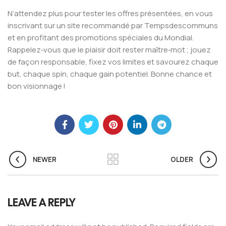
N’attendez plus pour tester les offres présentées, en vous
inscrivant sur un site recommandé par Tempsdescommuns
et en profitant des promotions spéciales du Mondial.
Rappelez‑vous que le plaisir doit rester maître‑mot ; jouez
de façon responsable, fixez vos limites et savourez chaque
but, chaque spin, chaque gain potentiel. Bonne chance et
bon visionnage !
NEWER
OLDER
LEAVE A REPLY