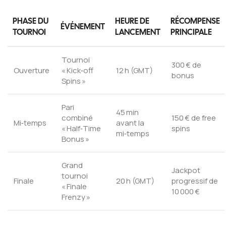
PHASE DU
HEURE DE
RÉCOMPENSE
ÉVÉNEMENT
TOURNOI
LANCEMENT
PRINCIPALE
Tournoi
300 € de
Ouverture
« Kick‑off
12 h (GMT)
bonus
Spins »
Pari
45 min
combiné
150 € de free
Mi‑temps
avant la
« Half‑Time
spins
mi‑temps
Bonus »
Grand
Jackpot
tournoi
Finale
20 h (GMT)
progressif de
« Finale
10 000 €
Frenzy »