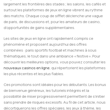
largement les frontières des stades ; les salons, les cafés et
surtout les plateformes de jeux en ligne vibrent au rythme
des matchs. Chaque coup de sifflet déclenche une vague
de paris, de discussions et, pour les amateurs de casino,
d’opportunités de gains supplémentaires.
Les sites de jeux en ligne ont rapidement compris ce
phénomène et proposent aujourd’hui des offres
combinées : paris sportifs football et machines à sous
thématiques, le tout dans une ambiance « festive ». Pour
découvrir les meilleures options, vous pouvez consulter les
nouveaux casinos en ligne
, qui répertorient les plateformes
les plus récentes et les plus fiables.
Ces promotions sont idéales pour les débutants. Les bonus
de bienvenue généreux, les tutoriels intégrés et la
possibilité de miser progressivement permettent de s’initier
sans prendre de risques excessifs. Au fil de cet article, nous
décortiquerons les offres spéciales, les jeux à thème, les