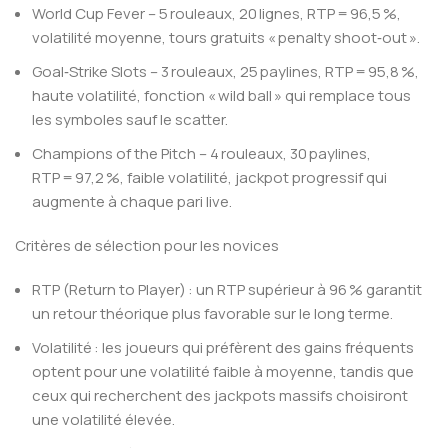
World Cup Fever – 5 rouleaux, 20 lignes, RTP = 96,5 %,
volatilité moyenne, tours gratuits « penalty shoot‑out ».
Goal‑Strike Slots – 3 rouleaux, 25 paylines, RTP = 95,8 %,
haute volatilité, fonction « wild ball » qui remplace tous
les symboles sauf le scatter.
Champions of the Pitch – 4 rouleaux, 30 paylines,
RTP = 97,2 %, faible volatilité, jackpot progressif qui
augmente à chaque pari live.
Critères de sélection pour les novices
RTP (Return to Player) : un RTP supérieur à 96 % garantit
un retour théorique plus favorable sur le long terme.
Volatilité : les joueurs qui préfèrent des gains fréquents
optent pour une volatilité faible à moyenne, tandis que
ceux qui recherchent des jackpots massifs choisiront
une volatilité élevée.