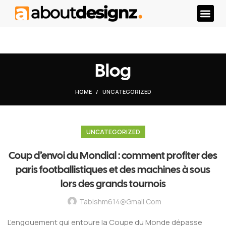
Blog
HOME
UNCATEGORIZED
UNCATEGORIZED
Coup d’envoi du Mondial : comment profiter des
paris footballistiques et des machines à sous
lors des grands tournois
Tabishm614@gmail.com
L’engouement qui entoure la Coupe du Monde dépasse