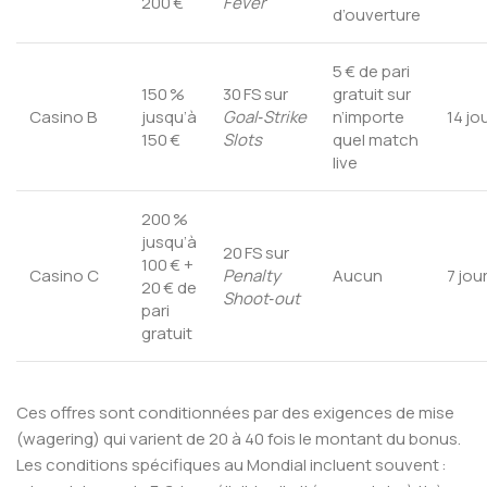
200 €
Fever
d’ouverture
5 € de pari
150 %
30 FS sur
gratuit sur
Casino B
jusqu’à
Goal‑Strike
n’importe
14 jo
150 €
Slots
quel match
live
200 %
jusqu’à
20 FS sur
100 € +
Casino C
Penalty
Aucun
7 jou
20 € de
Shoot‑out
pari
gratuit
Ces offres sont conditionnées par des exigences de mise
(wagering) qui varient de 20 à 40 fois le montant du bonus.
Les conditions spécifiques au Mondial incluent souvent :