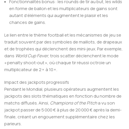
Fonctionnalités bonus : les rounds de tir au but, les wilds
en forme de ballon et les multiplicateurs de gains sont
autant d’éléments qui augmentent le plaisir et les
chances de gains.
Le lien entre le thème football et les mécanismes de jeu se
traduit souvent par des symboles de maillots, de drapeaux
et de trophées qui déclenchent des mini‑jeux. Par exemple,
dans
World Cup Fever
, trois scatter déclenchent le mode
« penalty shoot‑out », où chaque tir réussi octroie un
multiplicateur de 2 × à 10 × .
Impact des jackpots progressifs
Pendant le Mondial, plusieurs opérateurs augmentent les
jackpots des slots thématiques en fonction du nombre de
matchs diffusés. Ainsi,
Champions of the Pitch
a vu son
jackpot passer de 5 000 € à plus de 20 000 € après la demi-
finale, créant un engouement supplémentaire chez les
parieurs.