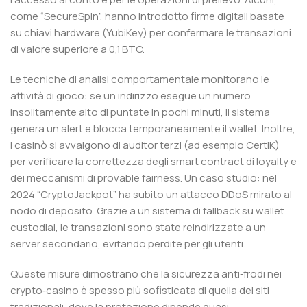
come “SecureSpin”, hanno introdotto firme digitali basate
su chiavi hardware (YubiKey) per confermare le transazioni
di valore superiore a 0,1 BTC.
Le tecniche di analisi comportamentale monitorano le
attività di gioco: se un indirizzo esegue un numero
insolitamente alto di puntate in pochi minuti, il sistema
genera un alert e blocca temporaneamente il wallet. Inoltre,
i casinò si avvalgono di auditor terzi (ad esempio CertiK)
per verificare la correttezza degli smart contract di loyalty e
dei meccanismi di provable fairness. Un caso studio: nel
2024 “CryptoJackpot” ha subito un attacco DDoS mirato al
nodo di deposito. Grazie a un sistema di fallback su wallet
custodial, le transazioni sono state reindirizzate a un
server secondario, evitando perdite per gli utenti.
Queste misure dimostrano che la sicurezza anti‑frodi nei
crypto‑casino è spesso più sofisticata di quella dei siti
tradizionali, dove la protezione dipende quasi