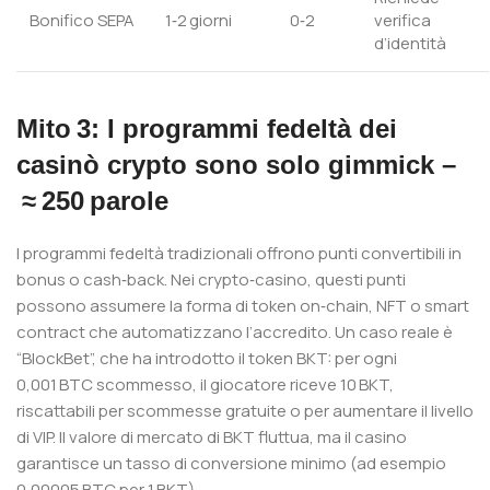
Bonifico SEPA
1‑2 giorni
0‑2
verifica
d’identità
Mito 3: I programmi fedeltà dei
casinò crypto sono solo gimmick –
≈ 250 parole
I programmi fedeltà tradizionali offrono punti convertibili in
bonus o cash‑back. Nei crypto‑casino, questi punti
possono assumere la forma di token on‑chain, NFT o smart
contract che automatizzano l’accredito. Un caso reale è
“BlockBet”, che ha introdotto il token BKT: per ogni
0,001 BTC scommesso, il giocatore riceve 10 BKT,
riscattabili per scommesse gratuite o per aumentare il livello
di VIP. Il valore di mercato di BKT fluttua, ma il casino
garantisce un tasso di conversione minimo (ad esempio
0,00005 BTC per 1 BKT).