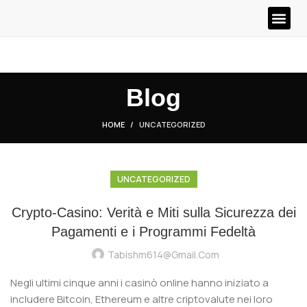
Blog
HOME
UNCATEGORIZED
UNCATEGORIZED
Crypto‑Casino: Verità e Miti sulla Sicurezza dei
Pagamenti e i Programmi Fedeltà
Tabishm614@gmail.com
Negli ultimi cinque anni i casinò online hanno iniziato a
includere Bitcoin, Ethereum e altre criptovalute nei loro