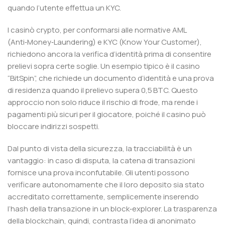
quando l’utente effettua un KYC.
I casinò crypto, per conformarsi alle normative AML
(Anti‑Money‑Laundering) e KYC (Know Your Customer),
richiedono ancora la verifica d’identità prima di consentire
prelievi sopra certe soglie. Un esempio tipico è il casino
“BitSpin”, che richiede un documento d’identità e una prova
di residenza quando il prelievo supera 0,5 BTC. Questo
approccio non solo riduce il rischio di frode, ma rende i
pagamenti più sicuri per il giocatore, poiché il casino può
bloccare indirizzi sospetti.
Dal punto di vista della sicurezza, la tracciabilità è un
vantaggio: in caso di disputa, la catena di transazioni
fornisce una prova inconfutabile. Gli utenti possono
verificare autonomamente che il loro deposito sia stato
accreditato correttamente, semplicemente inserendo
l’hash della transazione in un block‑explorer. La trasparenza
della blockchain, quindi, contrasta l’idea di anonimato