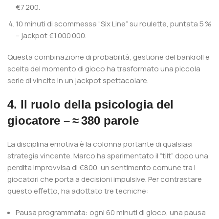
€7 200.
10 minuti di scommessa “Six Line” su roulette, puntata 5 %
– jackpot €1 000 000.
Questa combinazione di probabilità, gestione del bankroll e
scelta del momento di gioco ha trasformato una piccola
serie di vincite in un jackpot spettacolare.
4. Il ruolo della psicologia del
giocatore – ≈ 380 parole
La disciplina emotiva è la colonna portante di qualsiasi
strategia vincente. Marco ha sperimentato il “tilt” dopo una
perdita improvvisa di €800, un sentimento comune tra i
giocatori che porta a decisioni impulsive. Per contrastare
questo effetto, ha adottato tre tecniche:
Pausa programmata: ogni 60 minuti di gioco, una pausa