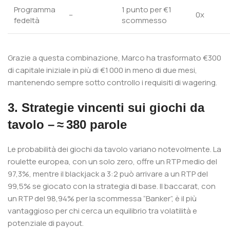
Programma
1 punto per €1
–
0x
fedeltà
scommesso
Grazie a questa combinazione, Marco ha trasformato €300
di capitale iniziale in più di €1 000 in meno di due mesi,
mantenendo sempre sotto controllo i requisiti di wagering.
3. Strategie vincenti sui giochi da
tavolo – ≈ 380 parole
Le probabilità dei giochi da tavolo variano notevolmente. La
roulette europea, con un solo zero, offre un RTP medio del
97,3%, mentre il blackjack a 3:2 può arrivare a un RTP del
99,5% se giocato con la strategia di base. Il baccarat, con
un RTP del 98,94% per la scommessa “Banker”, è il più
vantaggioso per chi cerca un equilibrio tra volatilità e
potenziale di payout.