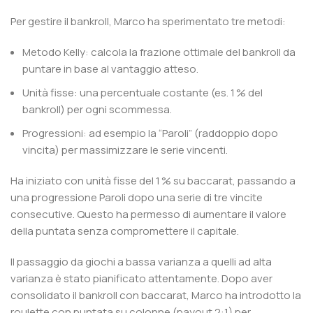
Per gestire il bankroll, Marco ha sperimentato tre metodi:
Metodo Kelly: calcola la frazione ottimale del bankroll da
puntare in base al vantaggio atteso.
Unità fisse: una percentuale costante (es. 1 % del
bankroll) per ogni scommessa.
Progressioni: ad esempio la “Paroli” (raddoppio dopo
vincita) per massimizzare le serie vincenti.
Ha iniziato con unità fisse del 1 % su baccarat, passando a
una progressione Paroli dopo una serie di tre vincite
consecutive. Questo ha permesso di aumentare il valore
della puntata senza compromettere il capitale.
Il passaggio da giochi a bassa varianza a quelli ad alta
varianza è stato pianificato attentamente. Dopo aver
consolidato il bankroll con baccarat, Marco ha introdotto la
roulette con puntata su colonne (payout 2:1) per