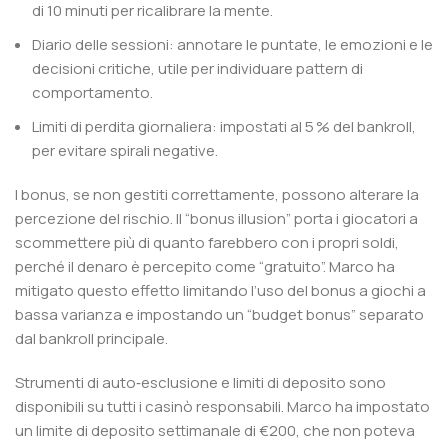
di 10 minuti per ricalibrare la mente.
Diario delle sessioni: annotare le puntate, le emozioni e le
decisioni critiche, utile per individuare pattern di
comportamento.
Limiti di perdita giornaliera: impostati al 5 % del bankroll,
per evitare spirali negative.
I bonus, se non gestiti correttamente, possono alterare la
percezione del rischio. Il “bonus illusion” porta i giocatori a
scommettere più di quanto farebbero con i propri soldi,
perché il denaro è percepito come “gratuito”. Marco ha
mitigato questo effetto limitando l’uso del bonus a giochi a
bassa varianza e impostando un “budget bonus” separato
dal bankroll principale.
Strumenti di auto‑esclusione e limiti di deposito sono
disponibili su tutti i casinò responsabili. Marco ha impostato
un limite di deposito settimanale di €200, che non poteva