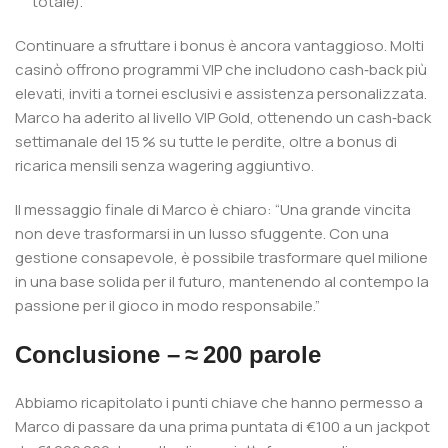
totale).
Continuare a sfruttare i bonus è ancora vantaggioso. Molti
casinò offrono programmi VIP che includono cash‑back più
elevati, inviti a tornei esclusivi e assistenza personalizzata.
Marco ha aderito al livello VIP Gold, ottenendo un cash‑back
settimanale del 15 % su tutte le perdite, oltre a bonus di
ricarica mensili senza wagering aggiuntivo.
Il messaggio finale di Marco è chiaro: “Una grande vincita
non deve trasformarsi in un lusso sfuggente. Con una
gestione consapevole, è possibile trasformare quel milione
in una base solida per il futuro, mantenendo al contempo la
passione per il gioco in modo responsabile.”
Conclusione – ≈ 200 parole
Abbiamo ricapitolato i punti chiave che hanno permesso a
Marco di passare da una prima puntata di €100 a un jackpot