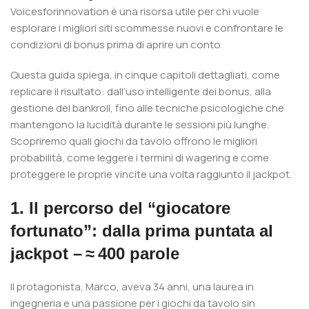
Voicesforinnovation è una risorsa utile per chi vuole
esplorare i migliori siti scommesse nuovi e confrontare le
condizioni di bonus prima di aprire un conto.
Questa guida spiega, in cinque capitoli dettagliati, come
replicare il risultato: dall’uso intelligente dei bonus, alla
gestione del bankroll, fino alle tecniche psicologiche che
mantengono la lucidità durante le sessioni più lunghe.
Scopriremo quali giochi da tavolo offrono le migliori
probabilità, come leggere i termini di wagering e come
proteggere le proprie vincite una volta raggiunto il jackpot.
1. Il percorso del “giocatore
fortunato”: dalla prima puntata al
jackpot – ≈ 400 parole
Il protagonista, Marco, aveva 34 anni, una laurea in
ingegneria e una passione per i giochi da tavolo sin