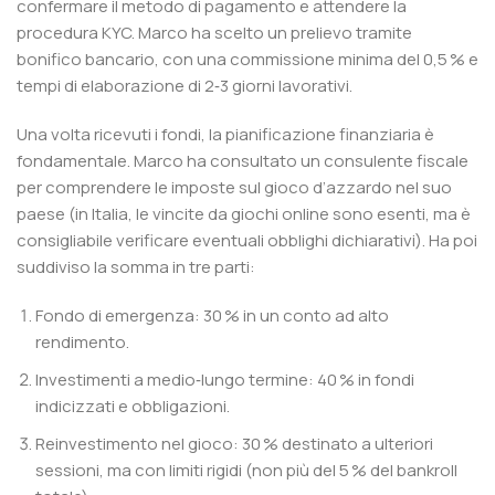
confermare il metodo di pagamento e attendere la
procedura KYC. Marco ha scelto un prelievo tramite
bonifico bancario, con una commissione minima del 0,5 % e
tempi di elaborazione di 2‑3 giorni lavorativi.
Una volta ricevuti i fondi, la pianificazione finanziaria è
fondamentale. Marco ha consultato un consulente fiscale
per comprendere le imposte sul gioco d’azzardo nel suo
paese (in Italia, le vincite da giochi online sono esenti, ma è
consigliabile verificare eventuali obblighi dichiarativi). Ha poi
suddiviso la somma in tre parti:
Fondo di emergenza: 30 % in un conto ad alto
rendimento.
Investimenti a medio‑lungo termine: 40 % in fondi
indicizzati e obbligazioni.
Reinvestimento nel gioco: 30 % destinato a ulteriori
sessioni, ma con limiti rigidi (non più del 5 % del bankroll