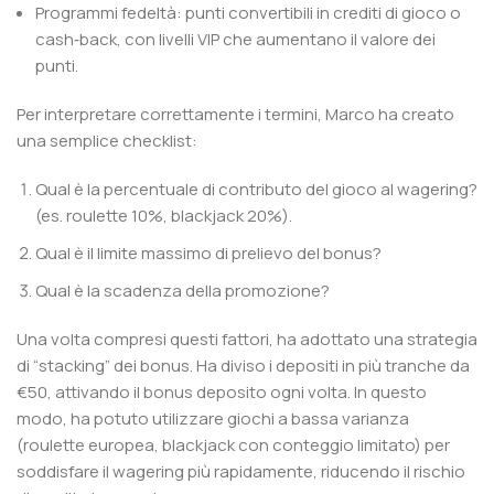
Programmi fedeltà: punti convertibili in crediti di gioco o
cash‑back, con livelli VIP che aumentano il valore dei
punti.
Per interpretare correttamente i termini, Marco ha creato
una semplice checklist:
Qual è la percentuale di contributo del gioco al wagering?
(es. roulette 10%, blackjack 20%).
Qual è il limite massimo di prelievo del bonus?
Qual è la scadenza della promozione?
Una volta compresi questi fattori, ha adottato una strategia
di “stacking” dei bonus. Ha diviso i depositi in più tranche da
€50, attivando il bonus deposito ogni volta. In questo
modo, ha potuto utilizzare giochi a bassa varianza
(roulette europea, blackjack con conteggio limitato) per
soddisfare il wagering più rapidamente, riducendo il rischio