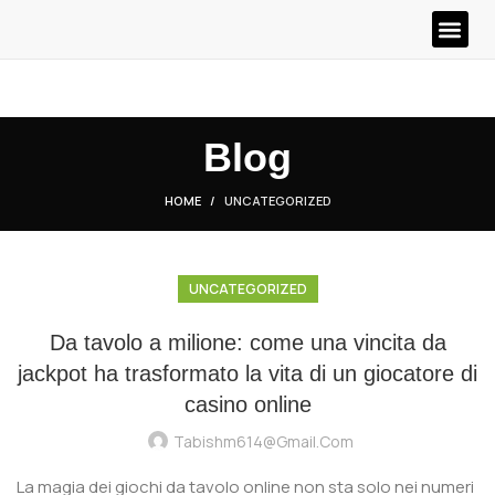
Blog
HOME
UNCATEGORIZED
UNCATEGORIZED
Da tavolo a milione: come una vincita da
jackpot ha trasformato la vita di un giocatore di
casino online
Tabishm614@gmail.com
La magia dei giochi da tavolo online non sta solo nei numeri