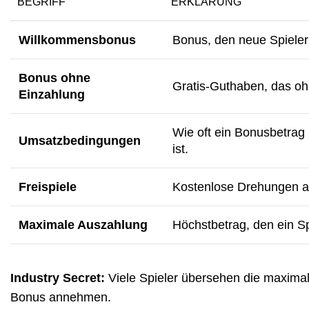
BEGRIFF
ERKLÄRUNG
Willkommensbonus
Bonus, den neue Spieler
Bonus ohne
Gratis‑Guthaben, das oh
Einzahlung
Wie oft ein Bonusbetrag
Umsatzbedingungen
ist.
Freispiele
Kostenlose Drehungen a
Maximale Auszahlung
Höchstbetrag, den ein S
Industry Secret:
Viele Spieler übersehen die maximal
Bonus annehmen.