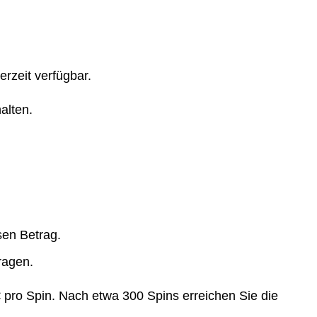
erzeit verfügbar.
alten.
sen Betrag.
ragen.
€ pro Spin. Nach etwa 300 Spins erreichen Sie die