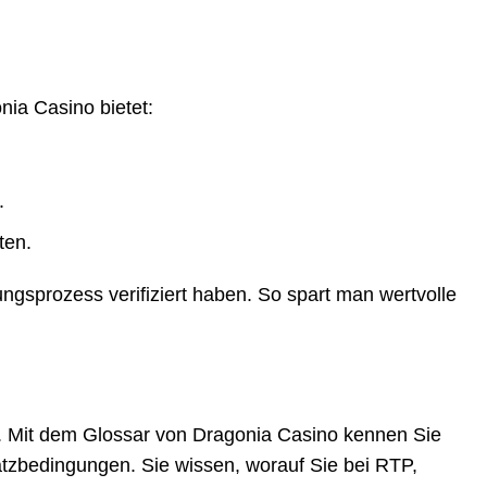
nia Casino bietet:
.
ten.
ngsprozess verifiziert haben. So spart man wertvolle
en. Mit dem Glossar von Dragonia Casino kennen Sie
zbedingungen. Sie wissen, worauf Sie bei RTP,