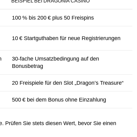
BEISPIEL BEI DRAGONIA CASINO
100 % bis 200 € plus 50 Freispins
10 € Startguthaben für neue Registrierungen
h
30‑fache Umsatzbedingung auf den
Bonusbetrag
20 Freispiele für den Slot „Dragon’s Treasure“
500 € bei dem Bonus ohne Einzahlung
 Prüfen Sie stets diesen Wert, bevor Sie einen