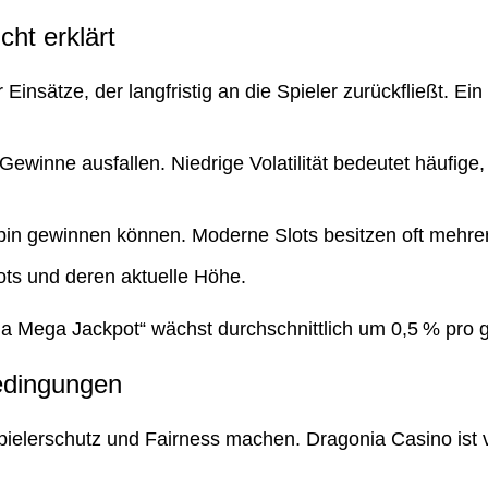
cht erklärt
 Einsätze, der langfristig an die Spieler zurückfließt. Ei
Gewinne ausfallen. Niedrige Volatilität bedeutet häufige, 
Spin gewinnen können. Moderne Slots besitzen oft mehre
ots und deren aktuelle Höhe.
a Mega Jackpot“ wächst durchschnittlich um 0,5 % pro g
bedingungen
ielerschutz und Fairness machen. Dragonia Casino ist 