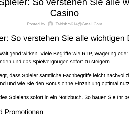
ieler: So verstehen Sie alle w
Casino
Posted by
Tabishm614@gmail.com
r: So verstehen Sie alle wichtigen 
wältigend wirken. Viele Begriffe wie RTP, Wagering oder 
winden und das Spielvergnügen sofort zu steigern.
t, dass Spieler sämtliche Fachbegriffe leicht nachvoll
d und wie Sie den Bonus ohne Einzahlung optimal nut
s Spielens sofort in ein Notizbuch. So bauen Sie Ihr pe
nd Promotionen