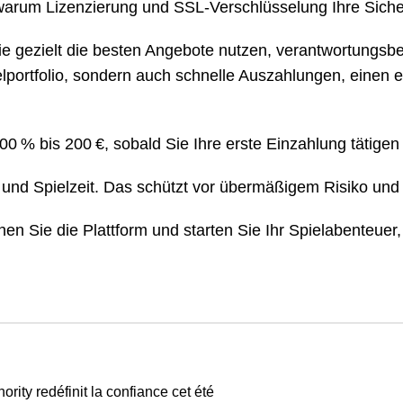
, warum Lizenzierung und SSL‑Verschlüsselung Ihre Siche
ie gezielt die besten Angebote nutzen, verantwortungs
ielportfolio, sondern auch schnelle Auszahlungen, einen 
 bis 200 €, sobald Sie Ihre erste Einzahlung tätigen – 
z und Spielzeit. Das schützt vor übermäßigem Risiko und s
en Sie die Plattform und starten Sie Ihr Spielabenteuer,
rity redéfinit la confiance cet été