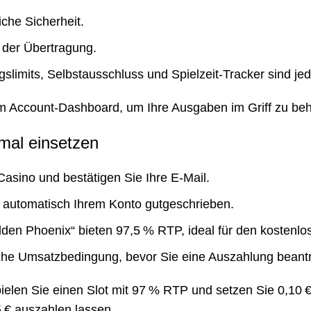
che Sicherheit.
 der Übertragung.
slimits, Selbstausschluss und Spielzeit‑Tracker sind jed
 im Account‑Dashboard, um Ihre Ausgaben im Griff zu beh
mal einsetzen
Casino und bestätigen Sie Ihre E‑Mail.
 automatisch Ihrem Konto gutgeschrieben.
lden Phoenix“ bieten 97,5 % RTP, ideal für den kostenlo
ache Umsatzbedingung, bevor Sie eine Auszahlung beant
ielen Sie einen Slot mit 97 % RTP und setzen Sie 0,10 
€ auszahlen lassen.