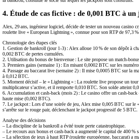
la bankroll, constitue le socle sur lequel les jackpots sont construits.
4. Étude de cas fictive : de 0,001 BTC à u
Alex, 29 ans, ingénieur logiciel, décide de tester un nouveau casino 
roulette live « European Lightning », connue pour son RTP de 97,3 % et
Chronologie des étapes clés
1. Gestion de bankroll (jour 1‑3) : Alex alloue 10 % de son dépôt à cha
0,002 BTC de pertes cumulées.
2. Utilisation du bonus de bienvenue : Le site propose un match‑bon
3. Premiers gains (semaine 1) : En misant 0,0002 BTC sur les numéros r
4. Passage au baccarat live (semaine 2) : Il mise 0,0005 BTC sur la ma
à 0,012 BTC.
5. Moment décisif – le « Lightning » : La roulette live propose un tou
multiplicateur s’active, et il remporte 0,010 BTC. Son solde atteint 0
6. Accumulation et cash‑back (mois 2) : Le casino offre un cash‑back d
haute mise (0,002 BTC).
7. Le jackpot : Lors d’une soirée de jeu, Alex mise 0,005 BTC sur le «
s’arrête sur le rouge pair, déclenchant le jackpot progressif de 5 BTC.
Analyse des décisions
– La discipline de la bankroll a évité toute perte catastrophique.
– Le recours aux bonus et cash‑back a augmenté le capital de 400 % s
– La sélection de jeux à haut RTP (roulette européenne, baccarat) a m