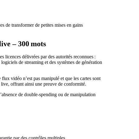
es de transformer de petites mises en gains
live – 300 mots
es licences délivrées par des autorités reconnues :
giciels de streaming et des systèmes de génération
 flux vidéo n’est pas manipulé et que les cartes sont
 live, offrant ainsi une preuve de conformité.
nt l’absence de double‑spending ou de manipulation
rantie par des contrôles multiples.