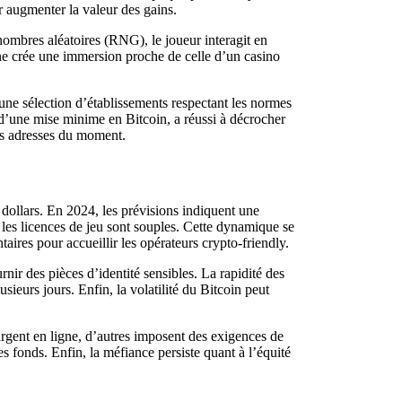
our augmenter la valeur des gains.
 nombres aléatoires (RNG), le joueur interagit en
ine crée une immersion proche de celle d’un casino
ne sélection d’établissements respectant les normes
 d’une mise minime en Bitcoin, a réussi à décrocher
res adresses du moment.
dollars. En 2024, les prévisions indiquent une
les licences de jeu sont souples. Cette dynamique se
aires pour accueillir les opérateurs crypto‑friendly.
nir des pièces d’identité sensibles. La rapidité des
sieurs jours. Enfin, la volatilité du Bitcoin peut
argent en ligne, d’autres imposent des exigences de
es fonds. Enfin, la méfiance persiste quant à l’équité