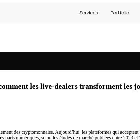
Services
Portfolio
: comment les live‑dealers transforment les 
ement des cryptomonnaies. Aujourd’hui, les plateformes qui acceptent l
 des paris numériques, selon les études de marché publiées entre 2023 et