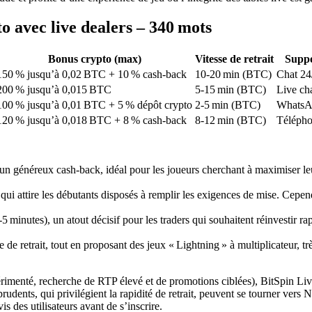
o avec live dealers – 340 mots
Bonus crypto (max)
Vitesse de retrait
Suppo
150 % jusqu’à 0,02 BTC + 10 % cash‑back
10‑20 min (BTC)
Chat 24
200 % jusqu’à 0,015 BTC
5‑15 min (BTC)
Live cha
100 % jusqu’à 0,01 BTC + 5 % dépôt crypto
2‑5 min (BTC)
WhatsA
120 % jusqu’à 0,018 BTC + 8 % cash‑back
8‑12 min (BTC)
Télépho
t un généreux cash‑back, idéal pour les joueurs cherchant à maximiser le
 attire les débutants disposés à remplir les exigences de mise. Cependan
‑5 minutes), un atout décisif pour les traders qui souhaitent réinvestir 
de retrait, tout en proposant des jeux « Lightning » à multiplicateur, trè
érimenté, recherche de RTP élevé et de promotions ciblées), BitSpin Liv
prudents, qui privilégient la rapidité de retrait, peuvent se tourner vers 
vis des utilisateurs avant de s’inscrire.