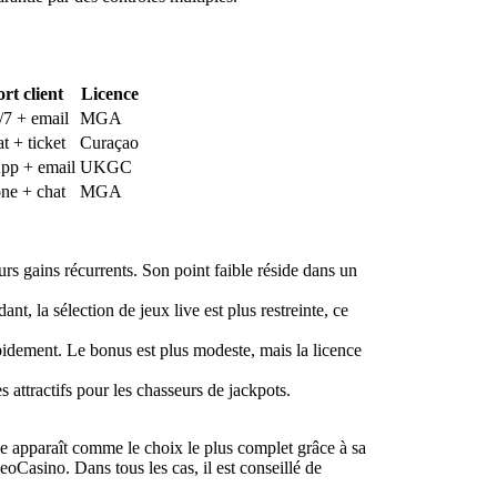
rt client
Licence
/7 + email
MGA
t + ticket
Curaçao
pp + email
UKGC
ne + chat
MGA
urs gains récurrents. Son point faible réside dans un
t, la sélection de jeux live est plus restreinte, ce
rapidement. Le bonus est plus modeste, mais la licence
s attractifs pour les chasseurs de jackpots.
e apparaît comme le choix le plus complet grâce à sa
NeoCasino. Dans tous les cas, il est conseillé de