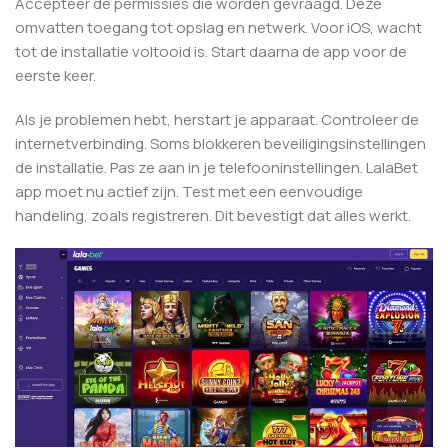
Accepteer de permissies die worden gevraagd. Deze
omvatten toegang tot opslag en netwerk. Voor iOS, wacht
tot de installatie voltooid is. Start daarna de app voor de
eerste keer.
Als je problemen hebt, herstart je apparaat. Controleer de
internetverbinding. Soms blokkeren beveiligingsinstellingen
de installatie. Pas ze aan in je telefooninstellingen. LalaBet
app moet nu actief zijn. Test met een eenvoudige
handeling, zoals registreren. Dit bevestigt dat alles werkt.