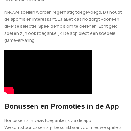
Nieuwe spellen worden regelmatig toegevoegd. Dit houdt
de app fris en interessant. LalaBet casino zorgt voor een
diverse selectie. Speel demo’s om te oefenen. Echt geld
spellen zijn ook toegankelijk. De app biedt een soepele
game-ervaring.
Bonussen en Promoties in de App
Bonussen zijn vaak toegankelijk via de app.
Welkomstbonussen zijn beschikbaar voor nieuwe spelers.