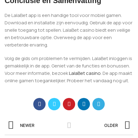
Conclusie en Samenvatting
De LalaBet app is een handige tool voor mobiel gamen.
Download en installatie zijn eenvoudig. Gebruik de app voor
snelle toegang tot spellen. LalaBet casino biedt een veilige
en betrouwbare optie. Overweeg de app voor een
verbeterde ervaring.
Volg de gids om problemen te vermijden. LalaBet inloggen is
gemakkelijk in de app. Geniet van de functies en bonussen.
Voor meer informatie, bezoek
LalaBet casino
. De app maakt
online gamen toegankelijker. Probeer het vandaag nog uit.
NEWER
OLDER