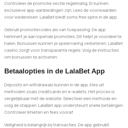
Controleer de promotie sectie regelmatig. Er kunnen
exclusieve app-aanbiedingen zijn. Lees de voorwaarden
voor wedereisen. LalaBet biedt soms free spins in de app.
Gebruik promotiecodes als van toepassing. De app
herinnert je aan lopende promoties. Dit helpt je voordeel te
halen. Bonussen kunnen je spelervaring verbeteren. LalaBet
casino zorgt voor transparante regels. Volg de instructies
om bonussen te activeren.
Betaalopties in de LalaBet App
Deposits en withdrawals kunnen in de app. Kies uit
methoden zoals creditcards en e-wallets. Het proces is
vergelijkbaar met de website. Selecteer een methode en
volg de stappen. LalaBet app ondersteunt snelle betalingen.
Controleer limieten en fees vooraf.
Veiligheid is belangrijk bij transacties. De app gebruikt