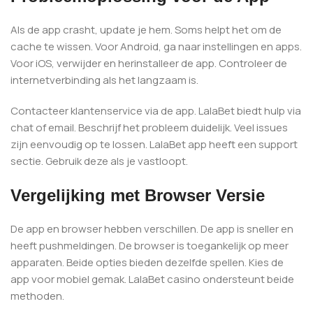
Als de app crasht, update je hem. Soms helpt het om de
cache te wissen. Voor Android, ga naar instellingen en apps.
Voor iOS, verwijder en herinstalleer de app. Controleer de
internetverbinding als het langzaam is.
Contacteer klantenservice via de app. LalaBet biedt hulp via
chat of email. Beschrijf het probleem duidelijk. Veel issues
zijn eenvoudig op te lossen. LalaBet app heeft een support
sectie. Gebruik deze als je vastloopt.
Vergelijking met Browser Versie
De app en browser hebben verschillen. De app is sneller en
heeft pushmeldingen. De browser is toegankelijk op meer
apparaten. Beide opties bieden dezelfde spellen. Kies de
app voor mobiel gemak. LalaBet casino ondersteunt beide
methoden.