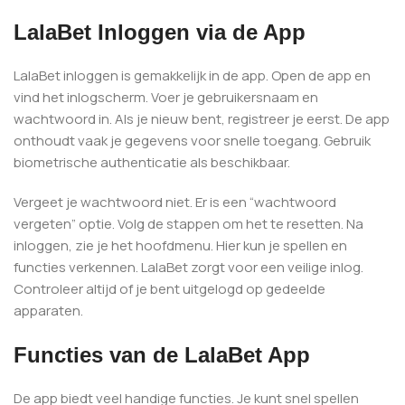
LalaBet Inloggen via de App
LalaBet inloggen is gemakkelijk in de app. Open de app en
vind het inlogscherm. Voer je gebruikersnaam en
wachtwoord in. Als je nieuw bent, registreer je eerst. De app
onthoudt vaak je gegevens voor snelle toegang. Gebruik
biometrische authenticatie als beschikbaar.
Vergeet je wachtwoord niet. Er is een “wachtwoord
vergeten” optie. Volg de stappen om het te resetten. Na
inloggen, zie je het hoofdmenu. Hier kun je spellen en
functies verkennen. LalaBet zorgt voor een veilige inlog.
Controleer altijd of je bent uitgelogd op gedeelde
apparaten.
Functies van de LalaBet App
De app biedt veel handige functies. Je kunt snel spellen