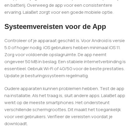
en batterij. Overweeg de app voor een consistentere
ervaring. LalaBet zorgt voor een goede mobiele optie.
Systeemvereisten voor de App
Controleer of je apparaat geschikt is. Voor Android is versie
5.0 of hoger nodig. iOS gebruikers hebben minimaal iOS 11.
Zorg voor voldoende opslagruimte. De app neemt
ongeveer 50 MB in beslag. Een stabiele internetverbinding is
essentieel. Gebruik Wi-Fi of 4G/5G voor de beste prestaties.
Update je besturingssysteem regelmatig.
Oudere apparaten kunnen problemen hebben. Test de app
na installatie. Als het traag is, sluit andere apps. LalaBet app
werkt op de meeste smartphones. Het ondersteunt
verschillende schermgroottes. Dit maakt het toegankelijk
voor veel gebruikers. Verifieer de vereisten voordat je
downloadt.