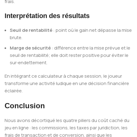
frais.
Interprétation des résultats
Seuil de rentabilité
: point où le gain net dépasse la mise
brute.
Marge de sécurité
: différence entre la mise prévue et le
seuil de rentabilité; elle doit rester positive pour éviter le
sur‑endettement.
En intégrant ce calculateur à chaque session, le joueur
transforme une activité ludique en une décision financière
éclairée.
Conclusion
Nous avons décortiqué les quatre piliers du coût caché du
jeu en ligne : les commissions, les taxes par juridiction, les
frais de transaction et de conversion, ainsi que les