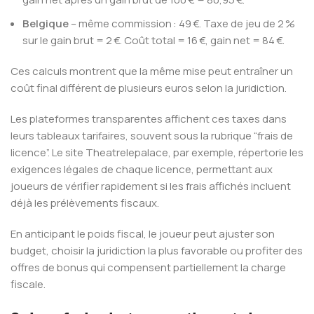
Belgique
– même commission : 49 €. Taxe de jeu de 2 %
sur le gain brut = 2 €. Coût total = 16 €, gain net = 84 €.
Ces calculs montrent que la même mise peut entraîner un
coût final différent de plusieurs euros selon la juridiction.
Les plateformes transparentes affichent ces taxes dans
leurs tableaux tarifaires, souvent sous la rubrique “frais de
licence”. Le site Theatrelepalace, par exemple, répertorie les
exigences légales de chaque licence, permettant aux
joueurs de vérifier rapidement si les frais affichés incluent
déjà les prélèvements fiscaux.
En anticipant le poids fiscal, le joueur peut ajuster son
budget, choisir la juridiction la plus favorable ou profiter des
offres de bonus qui compensent partiellement la charge
fiscale.