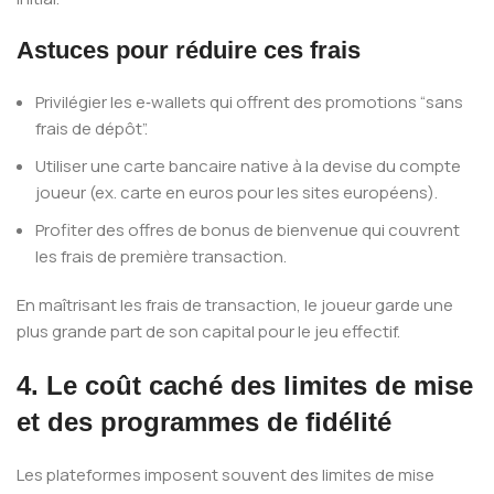
Astuces pour réduire ces frais
Privilégier les e‑wallets qui offrent des promotions “sans
frais de dépôt”.
Utiliser une carte bancaire native à la devise du compte
joueur (ex. carte en euros pour les sites européens).
Profiter des offres de bonus de bienvenue qui couvrent
les frais de première transaction.
En maîtrisant les frais de transaction, le joueur garde une
plus grande part de son capital pour le jeu effectif.
4. Le coût caché des limites de mise
et des programmes de fidélité
Les plateformes imposent souvent des limites de mise