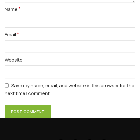
*
Name
*
Email
Website
Save my name, email, and website in this browser for the
next time I comment.