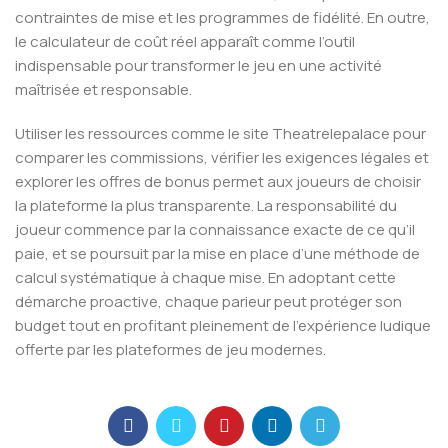
contraintes de mise et les programmes de fidélité. En outre,
le calculateur de coût réel apparaît comme l’outil
indispensable pour transformer le jeu en une activité
maîtrisée et responsable.
Utiliser les ressources comme le site Theatrelepalace pour
comparer les commissions, vérifier les exigences légales et
explorer les offres de bonus permet aux joueurs de choisir
la plateforme la plus transparente. La responsabilité du
joueur commence par la connaissance exacte de ce qu’il
paie, et se poursuit par la mise en place d’une méthode de
calcul systématique à chaque mise. En adoptant cette
démarche proactive, chaque parieur peut protéger son
budget tout en profitant pleinement de l’expérience ludique
offerte par les plateformes de jeu modernes.