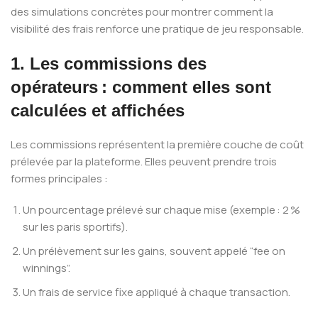
des simulations concrètes pour montrer comment la
visibilité des frais renforce une pratique de jeu responsable.
1. Les commissions des
opérateurs : comment elles sont
calculées et affichées
Les commissions représentent la première couche de coût
prélevée par la plateforme. Elles peuvent prendre trois
formes principales :
Un pourcentage prélevé sur chaque mise (exemple : 2 %
sur les paris sportifs).
Un prélèvement sur les gains, souvent appelé “fee on
winnings”.
Un frais de service fixe appliqué à chaque transaction.