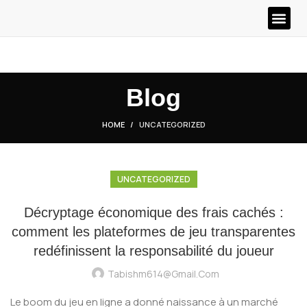
Blog
HOME
UNCATEGORIZED
UNCATEGORIZED
Décryptage économique des frais cachés :
comment les plateformes de jeu transparentes
redéfinissent la responsabilité du joueur
Tabishm614@gmail.com
Le boom du jeu en ligne a donné naissance à un marché