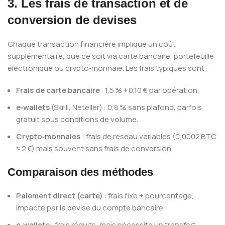
3. Les frais de transaction et de
conversion de devises
Chaque transaction financière implique un coût
supplémentaire, que ce soit via carte bancaire, portefeuille
électronique ou crypto‑monnaie. Les frais typiques sont :
Frais de carte bancaire
: 1,5 % + 0,10 € par opération.
e‑wallets
(Skrill, Neteller) : 0,8 % sans plafond, parfois
gratuit sous conditions de volume.
Crypto‑monnaies
: frais de réseau variables (0,0002 BTC
≈ 2 €) mais souvent sans frais de conversion.
Comparaison des méthodes
Paiement direct (carte)
: frais fixe + pourcentage,
impacté par la devise du compte bancaire.
e‑wallets
: frais réduits, mais nécessite un transfert