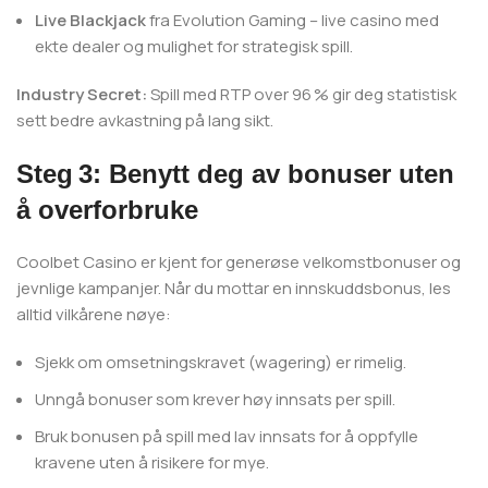
Live Blackjack
fra Evolution Gaming – live casino med
ekte dealer og mulighet for strategisk spill.
Industry Secret:
Spill med RTP over 96 % gir deg statistisk
sett bedre avkastning på lang sikt.
Steg 3: Benytt deg av bonuser uten
å overforbruke
Coolbet Casino er kjent for generøse velkomstbonuser og
jevnlige kampanjer. Når du mottar en innskuddsbonus, les
alltid vilkårene nøye:
Sjekk om omsetningskravet (wagering) er rimelig.
Unngå bonuser som krever høy innsats per spill.
Bruk bonusen på spill med lav innsats for å oppfylle
kravene uten å risikere for mye.