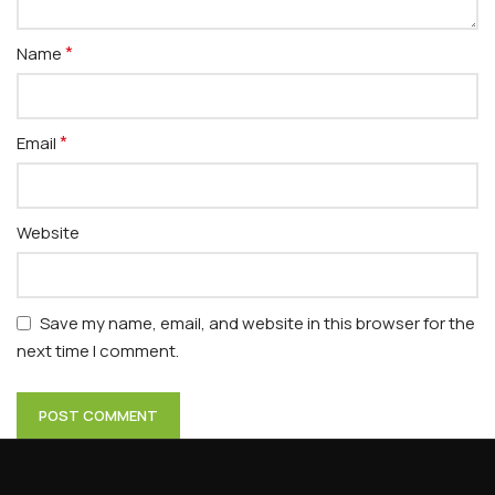
*
Name
*
Email
Website
Save my name, email, and website in this browser for the
next time I comment.