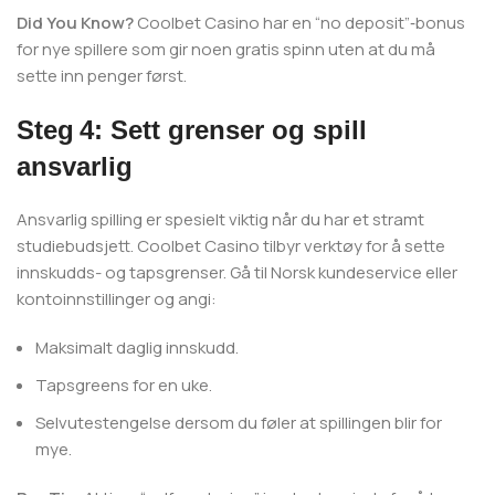
Did You Know?
Coolbet Casino har en “no deposit”‑bonus
for nye spillere som gir noen gratis spinn uten at du må
sette inn penger først.
Steg 4: Sett grenser og spill
ansvarlig
Ansvarlig spilling er spesielt viktig når du har et stramt
studiebudsjett. Coolbet Casino tilbyr verktøy for å sette
innskudds- og tapsgrenser. Gå til Norsk kundeservice eller
kontoinnstillinger og angi:
Maksimalt daglig innskudd.
Tapsgreens for en uke.
Selvutestengelse dersom du føler at spillingen blir for
mye.