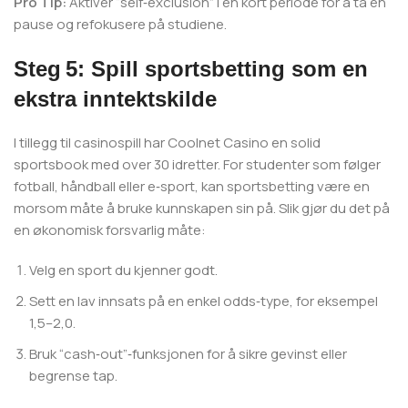
Pro Tip:
Aktiver “self‑exclusion” i en kort periode for å ta en
pause og refokusere på studiene.
Steg 5: Spill sportsbetting som en
ekstra inntektskilde
I tillegg til casinospill har Coolnet Casino en solid
sportsbook med over 30 idretter. For studenter som følger
fotball, håndball eller e‑sport, kan sportsbetting være en
morsom måte å bruke kunnskapen sin på. Slik gjør du det på
en økonomisk forsvarlig måte:
Velg en sport du kjenner godt.
Sett en lav innsats på en enkel odds‑type, for eksempel
1,5–2,0.
Bruk “cash‑out”‑funksjonen for å sikre gevinst eller
begrense tap.