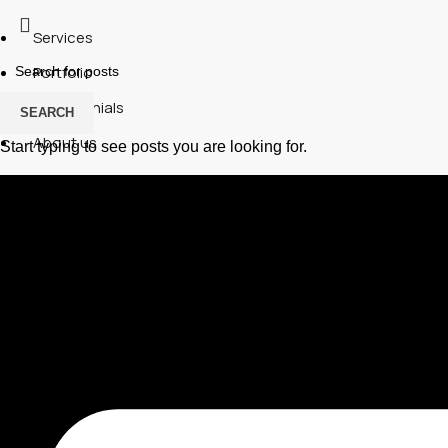
Services
Portfolio
Testimonials
SEARCH
About us
Start typing to see posts you are looking for.