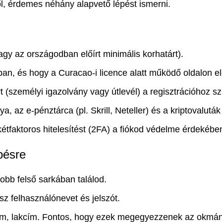
l, érdemes néhány alapvető lépést ismerni.
agy az országodban előírt minimális korhatárt).
an, és hogy a Curacao-i licence alatt működő oldalon elé
 (személyi igazolvány vagy útlevél) a regisztrációhoz 
, az e-pénztárca (pl. Skrill, Neteller) és a kriptovalutá
 kétfaktoros hitelesítést (2FA) a fiókod védelme érdekébe
pésre
jobb felső sarkában találod.
sz felhasználónevet és jelszót.
m, lakcím. Fontos, hogy ezek megegyezzenek az okmányai