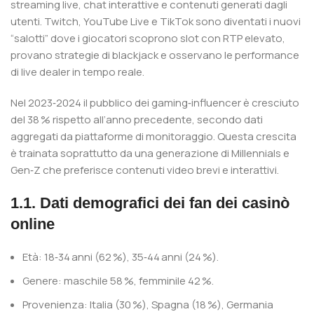
streaming live, chat interattive e contenuti generati dagli
utenti. Twitch, YouTube Live e TikTok sono diventati i nuovi
“salotti” dove i giocatori scoprono slot con RTP elevato,
provano strategie di blackjack e osservano le performance
di live dealer in tempo reale.
Nel 2023‑2024 il pubblico dei gaming‑influencer è cresciuto
del 38 % rispetto all’anno precedente, secondo dati
aggregati da piattaforme di monitoraggio. Questa crescita
è trainata soprattutto da una generazione di Millennials e
Gen‑Z che preferisce contenuti video brevi e interattivi.
1.1. Dati demografici dei fan dei casinò
online
Età: 18‑34 anni (62 %), 35‑44 anni (24 %).
Genere: maschile 58 %, femminile 42 %.
Provenienza: Italia (30 %), Spagna (18 %), Germania