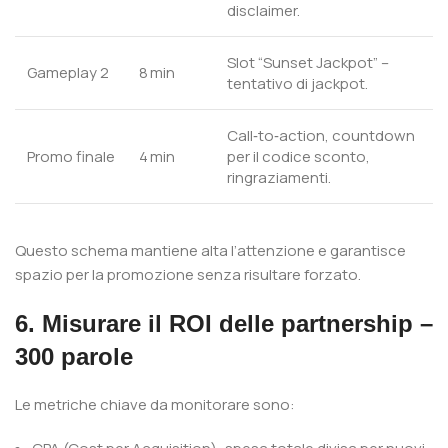
disclaimer.
Slot “Sunset Jackpot” –
Gameplay 2
8 min
tentativo di jackpot.
Call‑to‑action, countdown
Promo finale
4 min
per il codice sconto,
ringraziamenti.
Questo schema mantiene alta l’attenzione e garantisce
spazio per la promozione senza risultare forzato.
6. Misurare il ROI delle partnership –
300 parole
Le metriche chiave da monitorare sono: