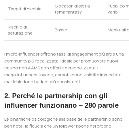
Giocatori di slot a
Pubblico m
Target di nicchia
tema fantasy
vario
Rischio di
Basso
Medio‑alt
saturazione
I micro‑influencer offrono tassi di engagement più alti e una
community più focalizzata, ideale per promuovere nuovi
casino non AAMS con offerte personalizzate. I
mega‑influencer, invece, garantiscono visibilità immediata
ma richiedono budget più consistenti.
2. Perché le partnership con gli
influencer funzionano – 280 parole
Le dinamiche psicologiche alla base delle partnership sono
ben note: la fiducia che un follower ripone nel proprio