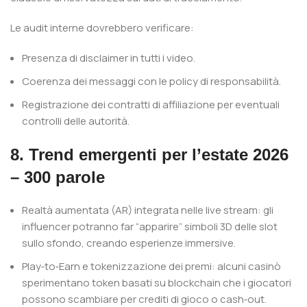
Le audit interne dovrebbero verificare:
Presenza di disclaimer in tutti i video.
Coerenza dei messaggi con le policy di responsabilità.
Registrazione dei contratti di affiliazione per eventuali
controlli delle autorità.
8. Trend emergenti per l’estate 2026
– 300 parole
Realtà aumentata (AR) integrata nelle live stream: gli
influencer potranno far “apparire” simboli 3D delle slot
sullo sfondo, creando esperienze immersive.
Play‑to‑Earn e tokenizzazione dei premi: alcuni casinò
sperimentano token basati su blockchain che i giocatori
possono scambiare per crediti di gioco o cash‑out.