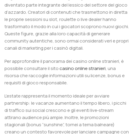
diventato parte integrante del lessico del settore del gioco
d’azzardo. Creatori di contenuti che trasmettono in diretta
le proprie sessioni su slot, roulette o live dealer hanno
trasformato il modo in cui i giocatori scoprono nuovi giochi.
Queste figure, grazie alla loro capacità di generare
community autentiche, sono ormai considerati veri e propri
canali di marketing per i casinò digitali.
Per approfondire il panorama dei casino online stranieri, è
possibile consultare il sito
casino online stranieri
, una
risorsa che raccoglie informazioni utili su licenze, bonus e
requisiti di gioco responsabile.
L’estate rappresenta il momento ideale per avviare
partnership: le vacanze aumentano il tempo libero, i picchi
di traffico sui social crescono e gli eventi live‑stream
attirano audience più ampie. Inoltre, le promozioni
stagionali (bonus “sunshine”, tornei a tema balneare)
creano un contesto favorevole per lanciare campagne con