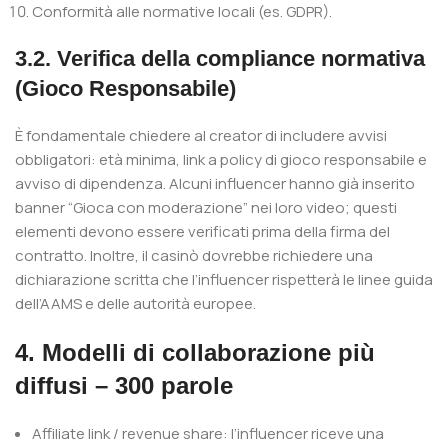
Conformità alle normative locali (es. GDPR).
3.2. Verifica della compliance normativa
(Gioco Responsabile)
È fondamentale chiedere al creator di includere avvisi
obbligatori: età minima, link a policy di gioco responsabile e
avviso di dipendenza. Alcuni influencer hanno già inserito
banner “Gioca con moderazione” nei loro video; questi
elementi devono essere verificati prima della firma del
contratto. Inoltre, il casinò dovrebbe richiedere una
dichiarazione scritta che l’influencer rispetterà le linee guida
dell’AAMS e delle autorità europee.
4. Modelli di collaborazione più
diffusi – 300 parole
Affiliate link / revenue share: l’influencer riceve una