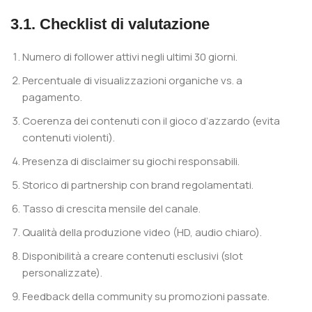
3.1. Checklist di valutazione
Numero di follower attivi negli ultimi 30 giorni.
Percentuale di visualizzazioni organiche vs. a
pagamento.
Coerenza dei contenuti con il gioco d’azzardo (evita
contenuti violenti).
Presenza di disclaimer su giochi responsabili.
Storico di partnership con brand regolamentati.
Tasso di crescita mensile del canale.
Qualità della produzione video (HD, audio chiaro).
Disponibilità a creare contenuti esclusivi (slot
personalizzate).
Feedback della community su promozioni passate.