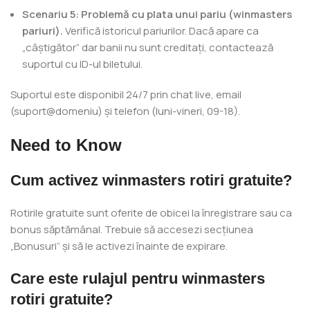
Scenariu 5: Problemă cu plata unui pariu (winmasters
pariuri).
Verifică istoricul pariurilor. Dacă apare ca
„câștigător” dar banii nu sunt creditați, contactează
suportul cu ID-ul biletului.
Suportul este disponibil 24/7 prin chat live, email
(suport@domeniu) și telefon (luni-vineri, 09-18).
Need to Know
Cum activez winmasters rotiri gratuite?
Rotirile gratuite sunt oferite de obicei la înregistrare sau ca
bonus săptămânal. Trebuie să accesezi secțiunea
„Bonusuri” și să le activezi înainte de expirare.
Care este rulajul pentru winmasters
rotiri gratuite?