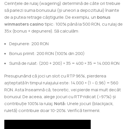
Cerințele de rulaj (wagering) determină de câte ori trebuie
să pariezi suma bonusului (și uneori a depozitului) înainte
de a putea retrage câștigurile. De exemplu, un
bonus
winmasters casino
tipic: 100% până la 500 RON, cu rulaj de
35x (bonus + depunere). Să calculăm:
Depunere: 200 RON
Bonus primit: 200 RON (100% din 200)
Sumă de rulat: (200 + 200) × 35 = 400 × 35 = 14.000 RON
Presupunând că joci un slot cu RTP 96%, pierderea
așteptată în timpul rulajului este: 14.000 × (1 – 0,96) = 560
RON. Asta înseamnă că, teoretic, vei pierde mai mult decât
bonusul. De aceea, alege jocuri cu RTP ridicat (>97%) și
contribuție 100% la rulaj.
Notă:
Unele jocuri (blackjack,
ruletă) contribuie doar 10-20%. Verifică termenii.