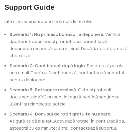
Support Guide
Iată cinci scenarii comune și cum le rezolvi:
Scenariu 1: Nu primesc bonusul la depunere.
Verifică
dacă ai introdus codul promoțional corect și că
depunerea respectă suma minimă. Dacă da, contactează
chatul live.
Scenariu 2: Cont blocat după login.
Resetează parola
prin email. Dacă nu funcționează, contactează suportul
pentru deblocare.
Scenariu 3: Retragere respinsă.
Cel mai probabil
documentele KYC nu sunt în regulă. Verifică secțiunea
„Cont” și reînnoiește actele.
Scenariu 4: Bonusul de rotiri gratuite nu apare.
Asigură-te că ai bifat „Activează rotirile” în cont. Dacă da,
așteaptă 30 de minute; altfel, contactează suportul.