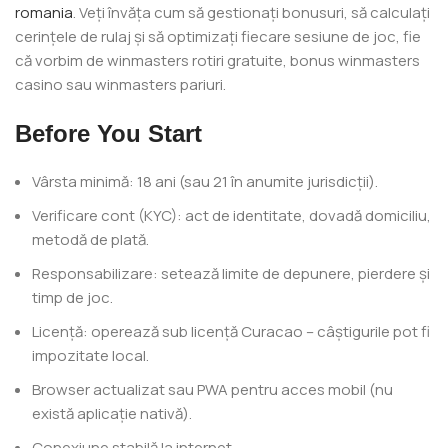
romania
. Veți învăța cum să gestionați bonusuri, să calculați
cerințele de rulaj și să optimizați fiecare sesiune de joc, fie
că vorbim de winmasters rotiri gratuite, bonus winmasters
casino sau winmasters pariuri.
Before You Start
Vârsta minimă: 18 ani (sau 21 în anumite jurisdicții).
Verificare cont (KYC): act de identitate, dovadă domiciliu,
metodă de plată.
Responsabilizare: setează limite de depunere, pierdere și
timp de joc.
Licență: operează sub licență Curacao – câștigurile pot fi
impozitate local.
Browser actualizat sau PWA pentru acces mobil (nu
există aplicație nativă).
Conexiune stabilă la internet.