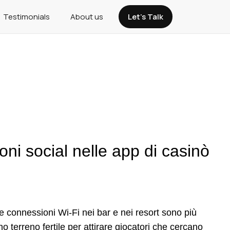
Testimonials
About us
Let's Talk
oni social nelle app di casinò
le connessioni Wi‑Fi nei bar e nei resort sono più
no terreno fertile per attirare giocatori che cercano