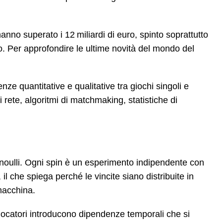
nno superato i 12 miliardi di euro, spinto soprattutto
po. Per approfondire le ultime novità del mondo del
ze quantitative e qualitative tra giochi singoli e
 rete, algoritmi di matchmaking, statistiche di
ernoulli. Ogni spin è un esperimento indipendente con
, il che spiega perché le vincite siano distribuite in
macchina.
 giocatori introducono dipendenze temporali che si