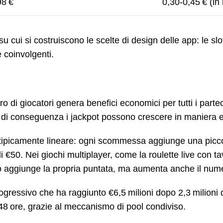
98 €
0,30‑0,45 € (in
u cui si costruiscono le scelte di design delle app: le slo
 coinvolgenti.
o di giocatori genera benefici economici per tutti i parte
 e di conseguenza i jackpot possono crescere in maniera 
 è tipicamente lineare: ogni scommessa aggiunge una picco
 €50. Nei giochi multiplayer, come la roulette live con ta
aggiunge la propria puntata, ma aumenta anche il numero
gressivo che ha raggiunto €6,5 milioni dopo 2,3 milioni di
e 48 ore, grazie al meccanismo di pool condiviso.