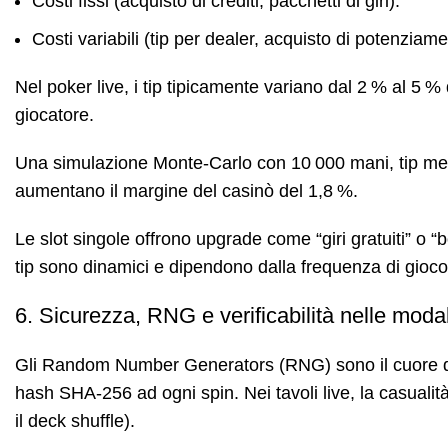
Costi fissi (acquisto di crediti, pacchetti di giri).
Costi variabili (tip per dealer, acquisto di potenziame
Nel poker live, i tip tipicamente variano dal 2 % al 5 % 
giocatore.
Una simulazione Monte‑Carlo con 10 000 mani, tip medio
aumentano il margine del casinò del 1,8 %.
Le slot singole offrono upgrade come “giri gratuiti” o “
tip sono dinamici e dipendono dalla frequenza di gioco
6. Sicurezza, RNG e verificabilità nelle modal
Gli Random Number Generators (RNG) sono il cuore di og
hash SHA‑256 ad ogni spin. Nei tavoli live, la casualit
il deck shuffle).