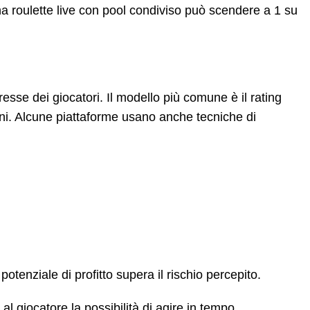
n una roulette live con pool condiviso può scendere a 1 su
esse dei giocatori. Il modello più comune è il rating
mani. Alcune piattaforme usano anche tecniche di
otenziale di profitto supera il rischio percepito.
al giocatore la possibilità di agire in tempo,