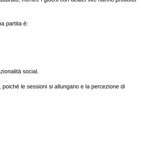
a partita è:
zionalità social.
, poiché le sessioni si allungano e la percezione di