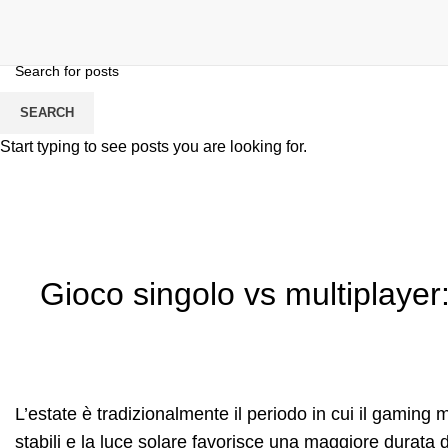
SEARCH
Start typing to see posts you are looking for.
Blog
HOME
UNCATEGORIZED
Gioco singolo vs multiplayer:
L’estate è tradizionalmente il periodo in cui il gaming 
stabili e la luce solare favorisce una maggiore durata de