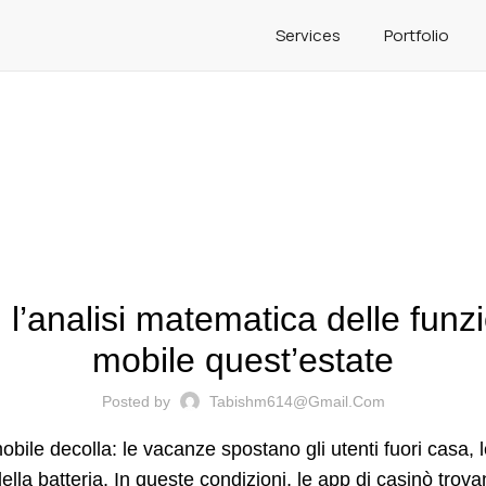
Services
Portfolio
UNCATEGORIZED
 l’analisi matematica delle funzi
mobile quest’estate
Posted by
Tabishm614@gmail.com
mobile decolla: le vacanze spostano gli utenti fuori casa, 
lla batteria. In queste condizioni, le app di casinò trova