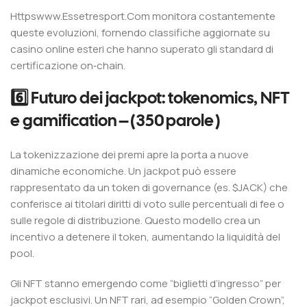
Httpswww.Essetresport.Com monitora costantemente
queste evoluzioni, fornendo classifiche aggiornate su
casino online esteri che hanno superato gli standard di
certificazione on‑chain.
6️⃣ Futuro dei jackpot: tokenomics, NFT
e gamification – ( 350 parole )
La tokenizzazione dei premi apre la porta a nuove
dinamiche economiche. Un jackpot può essere
rappresentato da un token di governance (es. $JACK) che
conferisce ai titolari diritti di voto sulle percentuali di fee o
sulle regole di distribuzione. Questo modello crea un
incentivo a detenere il token, aumentando la liquidità del
pool.
Gli NFT stanno emergendo come “biglietti d’ingresso” per
jackpot esclusivi. Un NFT rari, ad esempio “Golden Crown”,