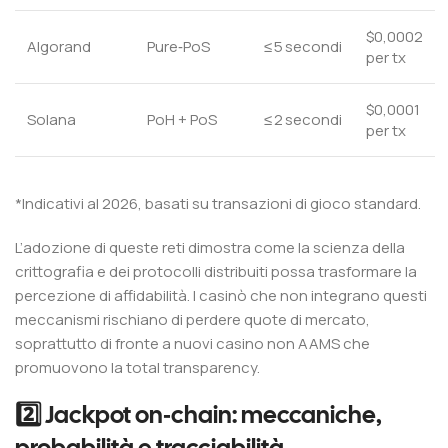
$0,0002
Algorand
Pure‑PoS
≤ 5 secondi
per tx
$0,0001
Solana
PoH + PoS
≤ 2 secondi
per tx
*Indicativi al 2026, basati su transazioni di gioco standard.
L’adozione di queste reti dimostra come la scienza della
crittografia e dei protocolli distribuiti possa trasformare la
percezione di affidabilità. I casinò che non integrano questi
meccanismi rischiano di perdere quote di mercato,
soprattutto di fronte a nuovi casino non AAMS che
promuovono la total transparency.
2️⃣ Jackpot on‑chain: meccaniche,