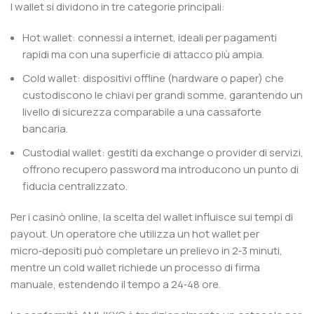
I wallet si dividono in tre categorie principali:
Hot wallet: connessi a internet, ideali per pagamenti
rapidi ma con una superficie di attacco più ampia.
Cold wallet: dispositivi offline (hardware o paper) che
custodiscono le chiavi per grandi somme, garantendo un
livello di sicurezza comparabile a una cassaforte
bancaria.
Custodial wallet: gestiti da exchange o provider di servizi,
offrono recupero password ma introducono un punto di
fiducia centralizzato.
Per i casinò online, la scelta del wallet influisce sui tempi di
payout. Un operatore che utilizza un hot wallet per
micro‑depositi può completare un prelievo in 2‑3 minuti,
mentre un cold wallet richiede un processo di firma
manuale, estendendo il tempo a 24‑48 ore.