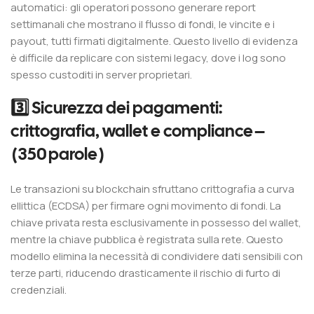
automatici: gli operatori possono generare report
settimanali che mostrano il flusso di fondi, le vincite e i
payout, tutti firmati digitalmente. Questo livello di evidenza
è difficile da replicare con sistemi legacy, dove i log sono
spesso custoditi in server proprietari.
3️⃣ Sicurezza dei pagamenti:
crittografia, wallet e compliance –
( 350 parole )
Le transazioni su blockchain sfruttano crittografia a curva
ellittica (ECDSA) per firmare ogni movimento di fondi. La
chiave privata resta esclusivamente in possesso del wallet,
mentre la chiave pubblica è registrata sulla rete. Questo
modello elimina la necessità di condividere dati sensibili con
terze parti, riducendo drasticamente il rischio di furto di
credenziali.