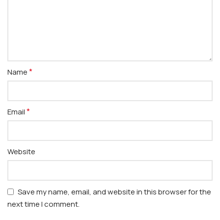
*
Name
*
Email
Website
Save my name, email, and website in this browser for the
next time I comment.