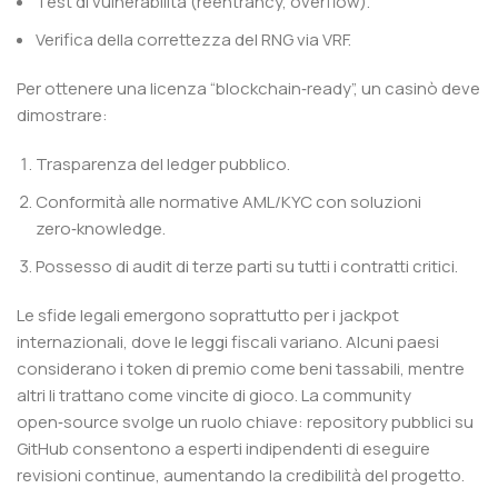
Test di vulnerabilità (reentrancy, overflow).
Verifica della correttezza del RNG via VRF.
Per ottenere una licenza “blockchain‑ready”, un casinò deve
dimostrare:
Trasparenza del ledger pubblico.
Conformità alle normative AML/KYC con soluzioni
zero‑knowledge.
Possesso di audit di terze parti su tutti i contratti critici.
Le sfide legali emergono soprattutto per i jackpot
internazionali, dove le leggi fiscali variano. Alcuni paesi
considerano i token di premio come beni tassabili, mentre
altri li trattano come vincite di gioco. La community
open‑source svolge un ruolo chiave: repository pubblici su
GitHub consentono a esperti indipendenti di eseguire
revisioni continue, aumentando la credibilità del progetto.