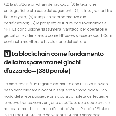
(2) la struttura on‑chain dei jackpot; (3) le tecniche
crittografiche alla base dei pagamenti; (4) le integrazioni tra
fiat e crypto; (5) le implicazioni normative e le
certificazioni; (6) le prospettive future con tokenomics e
NFT. La conclusione riassumerà i vantaggi per operatori e
giocatori, evidenziando come Httpswww.Essetresport.Com
continui a monitorare l’evoluzione del settore.
1️⃣ La blockchain come fondamento
della trasparenza nei giochi
d’azzardo – ( 380 parole )
La blockchain è un registro distribuito che utilizza funzioni
hash per collegare blocchi in sequenza cronologica. Ogni
nodo della rete possiede una copia completa del ledger, e
le nuove transazioni vengono accettate solo dopo che un
meccanismo di consenso (Proof‑of‑Work, Proof‑of‑Stake o
Pure‑Proof‑of‑Stake) le ha validate. Questo approccio