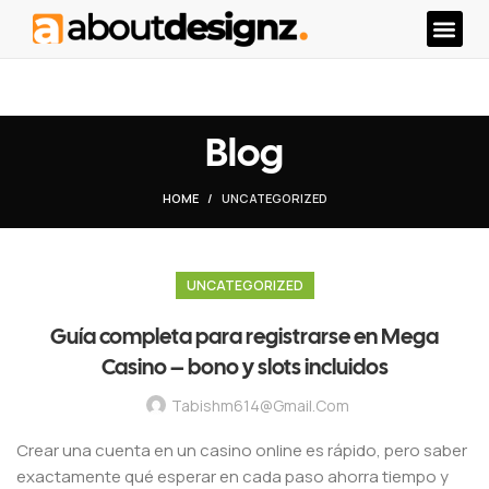
Blog
HOME
UNCATEGORIZED
UNCATEGORIZED
Guía completa para registrarse en Mega
Casino – bono y slots incluidos
Tabishm614@gmail.com
Crear una cuenta en un casino online es rápido, pero saber
exactamente qué esperar en cada paso ahorra tiempo y