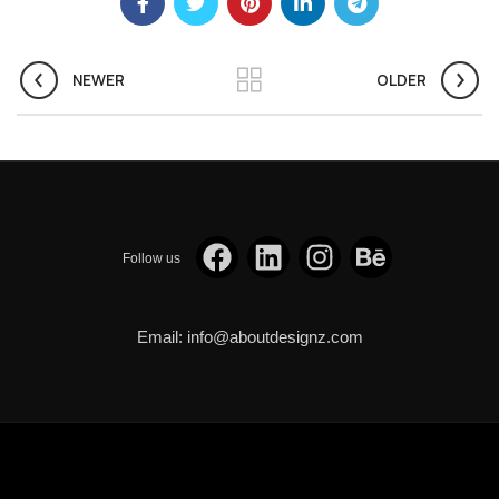
NEWER
OLDER
Follow us
Email: info@aboutdesignz.com