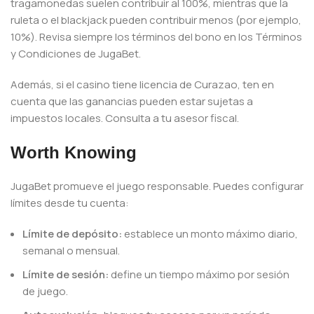
tragamonedas suelen contribuir al 100%, mientras que la
ruleta o el blackjack pueden contribuir menos (por ejemplo,
10%). Revisa siempre los términos del bono en los Términos
y Condiciones de JugaBet.
Además, si el casino tiene licencia de Curazao, ten en
cuenta que las ganancias pueden estar sujetas a
impuestos locales. Consulta a tu asesor fiscal.
Worth Knowing
JugaBet promueve el juego responsable. Puedes configurar
límites desde tu cuenta:
Límite de depósito:
establece un monto máximo diario,
semanal o mensual.
Límite de sesión:
define un tiempo máximo por sesión
de juego.