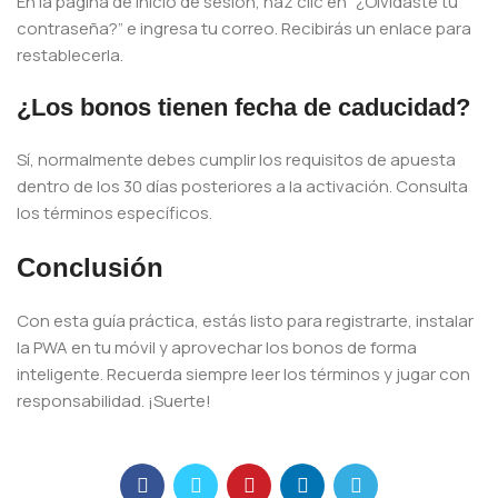
En la página de inicio de sesión, haz clic en “¿Olvidaste tu
contraseña?” e ingresa tu correo. Recibirás un enlace para
restablecerla.
¿Los bonos tienen fecha de caducidad?
Sí, normalmente debes cumplir los requisitos de apuesta
dentro de los 30 días posteriores a la activación. Consulta
los términos específicos.
Conclusión
Con esta guía práctica, estás listo para registrarte, instalar
la PWA en tu móvil y aprovechar los bonos de forma
inteligente. Recuerda siempre leer los términos y jugar con
responsabilidad. ¡Suerte!