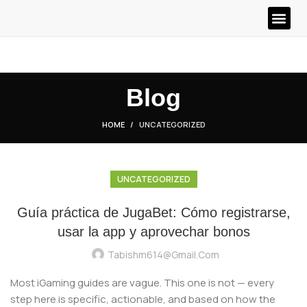
Blog
HOME
UNCATEGORIZED
UNCATEGORIZED
Guía práctica de JugaBet: Cómo registrarse,
usar la app y aprovechar bonos
Tabishm614@gmail.com
Most iGaming guides are vague. This one is not — every
step here is specific, actionable, and based on how the