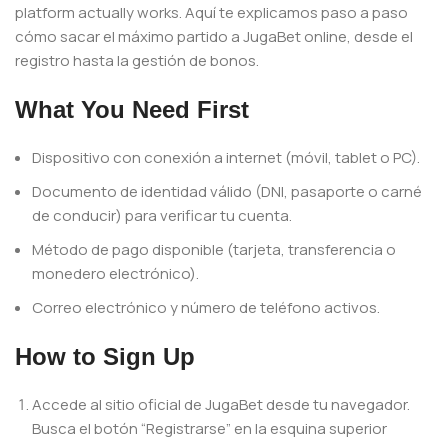
platform actually works. Aquí te explicamos paso a paso
cómo sacar el máximo partido a JugaBet online, desde el
registro hasta la gestión de bonos.
What You Need First
Dispositivo con conexión a internet (móvil, tablet o PC).
Documento de identidad válido (DNI, pasaporte o carné
de conducir) para verificar tu cuenta.
Método de pago disponible (tarjeta, transferencia o
monedero electrónico).
Correo electrónico y número de teléfono activos.
How to Sign Up
Accede al sitio oficial de JugaBet desde tu navegador.
Busca el botón “Registrarse” en la esquina superior