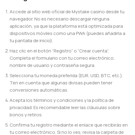
Accede al sitio web oficial de Mystake casino desde tu
navegador. No es necesario descargar ninguna
aplicación, ya que la plataforma está optimizada para
dispositivos móviles como una PWA (puedes añadirla a
tu pantalla de inicio).
Haz clic en el botón “Registro” o “Crear cuenta”.
Completa el formulario con tu correo electrónico,
nombre de usuario y contraseña segura.
Selecciona tu moneda preferida (EUR, USD, BTC, etc.).
Ten en cuenta que algunas divisas pueden tener
conversiones automáticas.
Acepta los términos y condiciones y la política de
privacidad. Es recomendable leer las cláusulas sobre
bonos y retiros.
Confirma tu registro mediante el enlace que recibirás en
tu correo electrónico. Si no lo ves, revisa la carpeta de