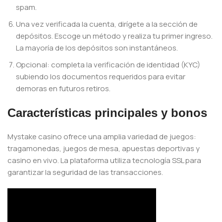
spam.
Una vez verificada la cuenta, dirígete a la sección de
depósitos. Escoge un método y realiza tu primer ingreso.
La mayoría de los depósitos son instantáneos.
Opcional: completa la verificación de identidad (KYC)
subiendo los documentos requeridos para evitar
demoras en futuros retiros.
Características principales y bonos
Mystake casino ofrece una amplia variedad de juegos:
tragamonedas, juegos de mesa, apuestas deportivas y
casino en vivo. La plataforma utiliza tecnología SSL para
garantizar la seguridad de las transacciones.