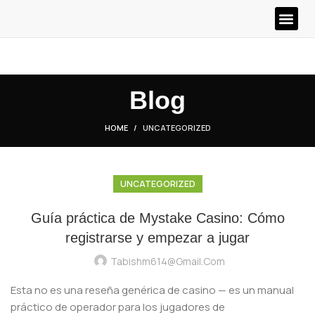
Blog
HOME
UNCATEGORIZED
UNCATEGORIZED
Guía práctica de Mystake Casino: Cómo
registrarse y empezar a jugar
Tabishm614@gmail.com
Esta no es una reseña genérica de casino — es un manual
práctico de operador para los jugadores de