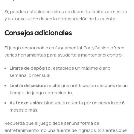
Sí, puedes establecer límites de depósito, límites de sesión
y autoexclusión desde la configuración de tu cuenta.
Consejos adicionales
El juego responsable es fundamental. PartyCasino ofrece
varias herramientas para ayudarte a mantener el control:
Límite de depósito:
establece un máximo diario,
semanal o mensual.
Límite de sesión:
recibe una notificación después de un
tiempo de juego determinado.
Autoexclusión:
bloquea tu cuenta por un período de 6
meses o más.
Recuerda que el juego debe ser una forma de
entretenimiento, no una fuente de ingresos. Si sientes que