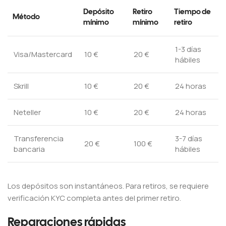
Depósito
Retiro
Tiempo de
Método
mínimo
mínimo
retiro
1-3 días
Visa/Mastercard
10 €
20 €
hábiles
Skrill
10 €
20 €
24 horas
Neteller
10 €
20 €
24 horas
Transferencia
3-7 días
20 €
100 €
bancaria
hábiles
Los depósitos son instantáneos. Para retiros, se requiere
verificación KYC completa antes del primer retiro.
Reparaciones rápidas