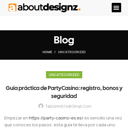
Blog
HOME
UNCATEGORIZED
UNCATEGORIZED
Guía práctica de PartyCasino: registro, bonos y
seguridad
Tabishm614@gmail.com
Empezar en
https://party-casino-es.es/
es sencillo una vez
que conoces los pasos: esta guía te lleva por cada uno.