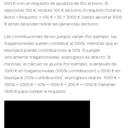
500 € con un requisito de apuesta de 30x el bono. Si
depositas 100 €, recibes 100 € de bono. El requisito total es:
Bono × Requisito = 100 € × 30 = 3000 €. Debes apostar 3000
€ antes de poder retirar las ganancias del bono.
Las contribuciones de los juegos varían. Por ejemplo, las
tragamonedas suelen contribuir al 100%, mientras que el
blackjack puede contribuir solo al 10%. Si juegas
únicamente tragamonedas, el progreso es directo. Si
mezclas, el cálculo se ajusta. Por ejemplo, si después de
1000 € en tragamonedas (100% contribución) y 2000 € en
blackjack (10% contribución), el progreso real es: 1000 € ×
100% + 2000 € × 10% = 1000 € + 200 € = 1200 €. Faltarían
1800 € para cumplir el requisito.