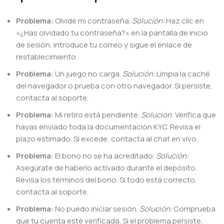
Problema:
Olvidé mi contraseña.
Solución:
Haz clic en
«¿Has olvidado tu contraseña?» en la pantalla de inicio
de sesión, introduce tu correo y sigue el enlace de
restablecimiento.
Problema:
Un juego no carga.
Solución:
Limpia la caché
del navegador o prueba con otro navegador. Si persiste,
contacta al soporte.
Problema:
Mi retiro está pendiente.
Solución:
Verifica que
hayas enviado toda la documentación KYC. Revisa el
plazo estimado. Si excede, contacta al chat en vivo.
Problema:
El bono no se ha acreditado.
Solución:
Asegúrate de haberlo activado durante el depósito.
Revisa los términos del bono. Si todo está correcto,
contacta al soporte.
Problema:
No puedo iniciar sesión.
Solución:
Comprueba
que tu cuenta esté verificada. Si el problema persiste,