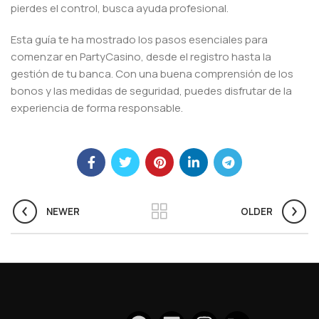
pierdes el control, busca ayuda profesional.
Esta guía te ha mostrado los pasos esenciales para
comenzar en PartyCasino, desde el registro hasta la
gestión de tu banca. Con una buena comprensión de los
bonos y las medidas de seguridad, puedes disfrutar de la
experiencia de forma responsable.
NEWER
OLDER