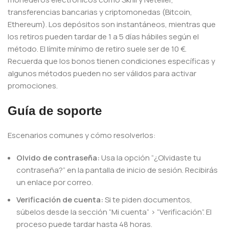
transferencias bancarias y criptomonedas (Bitcoin,
Ethereum). Los depósitos son instantáneos, mientras que
los retiros pueden tardar de 1 a 5 días hábiles según el
método. El límite mínimo de retiro suele ser de 10 €.
Recuerda que los bonos tienen condiciones específicas y
algunos métodos pueden no ser válidos para activar
promociones.
Guía de soporte
Escenarios comunes y cómo resolverlos:
Olvido de contraseña:
Usa la opción “¿Olvidaste tu
contraseña?” en la pantalla de inicio de sesión. Recibirás
un enlace por correo.
Verificación de cuenta:
Si te piden documentos,
súbelos desde la sección “Mi cuenta” > “Verificación”. El
proceso puede tardar hasta 48 horas.