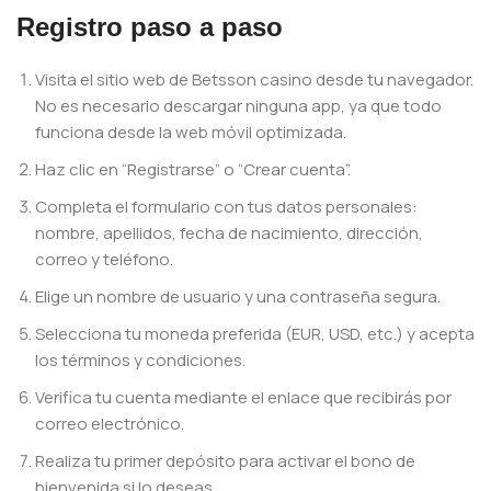
Registro paso a paso
Visita el sitio web de Betsson casino desde tu navegador.
No es necesario descargar ninguna app, ya que todo
funciona desde la web móvil optimizada.
Haz clic en “Registrarse” o “Crear cuenta”.
Completa el formulario con tus datos personales:
nombre, apellidos, fecha de nacimiento, dirección,
correo y teléfono.
Elige un nombre de usuario y una contraseña segura.
Selecciona tu moneda preferida (EUR, USD, etc.) y acepta
los términos y condiciones.
Verifica tu cuenta mediante el enlace que recibirás por
correo electrónico.
Realiza tu primer depósito para activar el bono de
bienvenida si lo deseas.