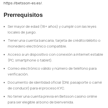
https://betsson-es.es/
.
Prerrequisitos
Ser mayor de edad (18+ años) y cumplir con las leyes
locales de juego.
Tener una cuenta bancaria, tarjeta de crédito/débito o
monedero electrónico compatible.
Acceso a un dispositivo con conexión a internet estable
(PC, smartphone o tablet).
Correo electrónico válido y número de teléfono para
verificación.
Documento de identidad oficial (DNI, pasaporte o carné
de conducir) para el proceso KYC.
No tener una cuenta previa en Betsson casino online
para ser elegible al bono de bienvenida.