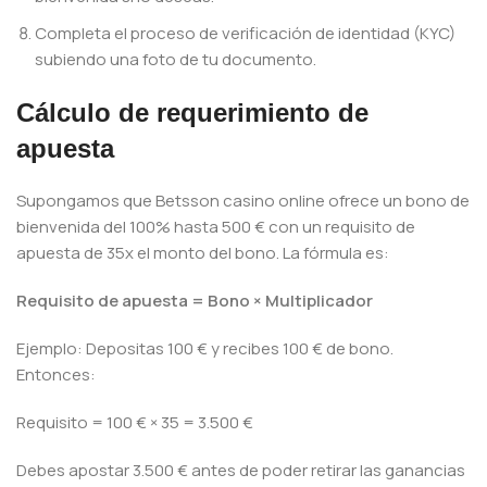
Completa el proceso de verificación de identidad (KYC)
subiendo una foto de tu documento.
Cálculo de requerimiento de
apuesta
Supongamos que Betsson casino online ofrece un bono de
bienvenida del 100% hasta 500 € con un requisito de
apuesta de 35x el monto del bono. La fórmula es:
Requisito de apuesta = Bono × Multiplicador
Ejemplo: Depositas 100 € y recibes 100 € de bono.
Entonces:
Requisito = 100 € × 35 = 3.500 €
Debes apostar 3.500 € antes de poder retirar las ganancias