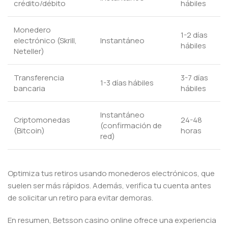
crédito/débito
hábiles
Monedero
1-2 días
electrónico (Skrill,
Instantáneo
hábiles
Neteller)
Transferencia
3-7 días
1-3 días hábiles
bancaria
hábiles
Instantáneo
Criptomonedas
24-48
(confirmación de
(Bitcoin)
horas
red)
Optimiza tus retiros usando monederos electrónicos, que
suelen ser más rápidos. Además, verifica tu cuenta antes
de solicitar un retiro para evitar demoras.
En resumen, Betsson casino online ofrece una experiencia