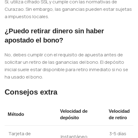
Sí, utiliza cifrado SSL y cumple con las normativas de
Curazao. Sin embargo, las ganancias pueden estar sujetas
a impuestos locales.
¿Puedo retirar dinero sin haber
apostado el bono?
No, debes cumplir con el requisito de apuesta antes de
solicitar un retiro de las ganancias del bono. El depósito
inicial suele estar disponible para retiro inmediato si no se
ha usado el bono.
Consejos extra
Velocidad de
Velocidad
Método
depósito
de retiro
Tarjeta de
3-5 días
Instantáneo