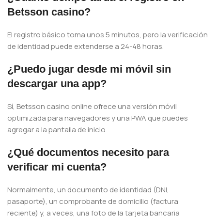
Betsson casino?
El registro básico toma unos 5 minutos, pero la verificación
de identidad puede extenderse a 24-48 horas.
¿Puedo jugar desde mi móvil sin
descargar una app?
Sí, Betsson casino online ofrece una versión móvil
optimizada para navegadores y una PWA que puedes
agregar a la pantalla de inicio.
¿Qué documentos necesito para
verificar mi cuenta?
Normalmente, un documento de identidad (DNI,
pasaporte), un comprobante de domicilio (factura
reciente) y, a veces, una foto de la tarjeta bancaria