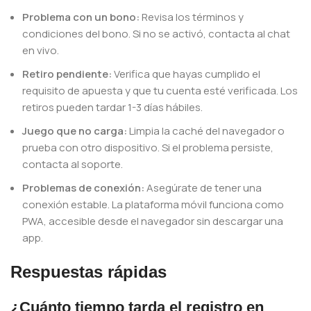
Problema con un bono:
Revisa los términos y
condiciones del bono. Si no se activó, contacta al chat
en vivo.
Retiro pendiente:
Verifica que hayas cumplido el
requisito de apuesta y que tu cuenta esté verificada. Los
retiros pueden tardar 1-3 días hábiles.
Juego que no carga:
Limpia la caché del navegador o
prueba con otro dispositivo. Si el problema persiste,
contacta al soporte.
Problemas de conexión:
Asegúrate de tener una
conexión estable. La plataforma móvil funciona como
PWA, accesible desde el navegador sin descargar una
app.
Respuestas rápidas
¿Cuánto tiempo tarda el registro en