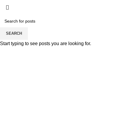
SEARCH
Start typing to see posts you are looking for.