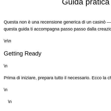
Guida pratica
Questa non è una recensione generica di un casinò — 
questa guida ti accompagna passo passo dalla creazione
\n\n
Getting Ready
\n
Prima di iniziare, prepara tutto il necessario. Ecco la c
\n
\n