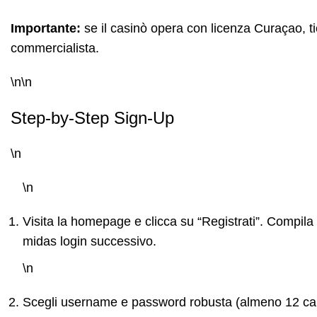
Importante:
se il casinò opera con licenza Curaçao, tie
commercialista.
\n\n
Step-by-Step Sign-Up
\n
\n
Visita la homepage e clicca su “Registrati”. Compila 
midas login successivo.
\n
Scegli username e password robusta (almeno 12 caratte