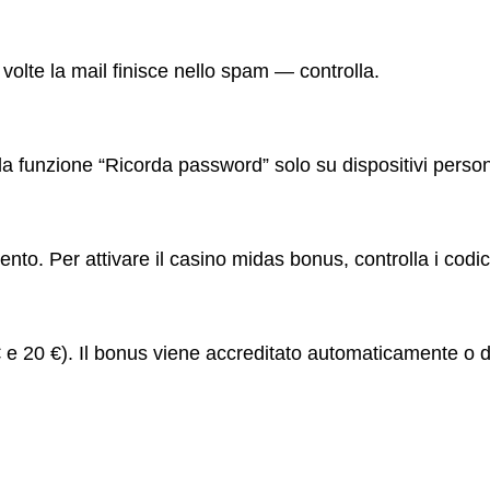
volte la mail finisce nello spam — controlla.
 la funzione “Ricorda password” solo su dispositivi person
to. Per attivare il casino midas bonus, controlla i codi
 € e 20 €). Il bonus viene accreditato automaticamente o 