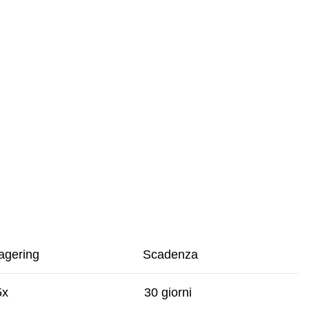
gering
Scadenza
5x
30 giorni