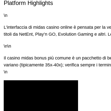
Platform Highlights
\n
L’interfaccia di midas casino online è pensata per la velo
titoli da NetEnt, Play’n GO, Evolution Gaming e altri.
\n\n
Il casino midas bonus più comune è un pacchetto di benv
variano (tipicamente 35x-40x); verifica sempre i termin
\n