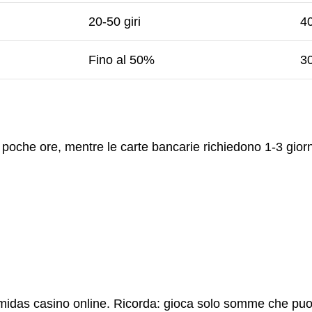
20-50 giri
4
Fino al 50%
3
n poche ore, mentre le carte bancarie richiedono 1-3 giorni 
u midas casino online. Ricorda: gioca solo somme che puoi 