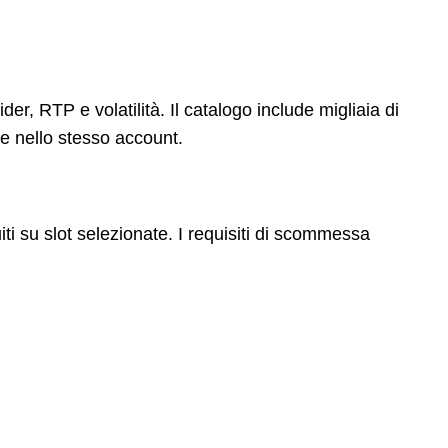
ider, RTP e volatilità. Il catalogo include migliaia di
te nello stesso account.
ti su slot selezionate. I requisiti di scommessa