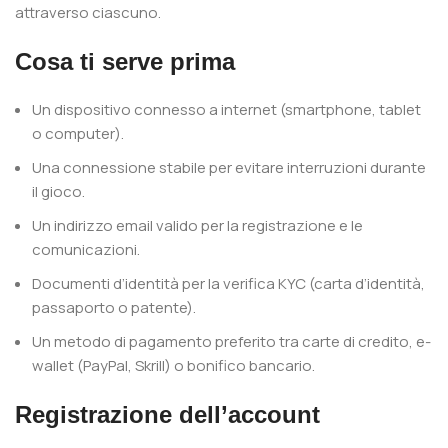
attraverso ciascuno.
Cosa ti serve prima
Un dispositivo connesso a internet (smartphone, tablet
o computer).
Una connessione stabile per evitare interruzioni durante
il gioco.
Un indirizzo email valido per la registrazione e le
comunicazioni.
Documenti d’identità per la verifica KYC (carta d’identità,
passaporto o patente).
Un metodo di pagamento preferito tra carte di credito, e-
wallet (PayPal, Skrill) o bonifico bancario.
Registrazione dell’account