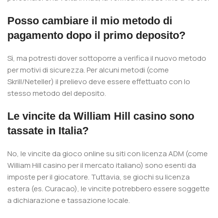
Posso cambiare il mio metodo di
pagamento dopo il primo deposito?
Sì, ma potresti dover sottoporre a verifica il nuovo metodo
per motivi di sicurezza. Per alcuni metodi (come
Skrill/Neteller) il prelievo deve essere effettuato con lo
stesso metodo del deposito.
Le vincite da William Hill casino sono
tassate in Italia?
No, le vincite da gioco online su siti con licenza ADM (come
William Hill casino per il mercato italiano) sono esenti da
imposte per il giocatore. Tuttavia, se giochi su licenza
estera (es. Curacao), le vincite potrebbero essere soggette
a dichiarazione e tassazione locale.