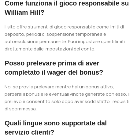
Come funziona il gioco responsabile su
William Hill?
Il sito offre strumenti di gioco responsabile come limiti di
deposito, periodi di sospensione temporanea e
autoesclusione permanente. Puoi impostare questi limiti
direttamente dalle impostazioni del conto.
Posso prelevare prima di aver
completato il wager del bonus?
No, se provi a prelevare mentre hai un bonus attivo,
perderai il bonus e le eventuali vincite generate con esso. Il
prelievo è consentito solo dopo aver soddisfatto i requisiti
di scommessa.
Quali lingue sono supportate dal
servizio clienti?