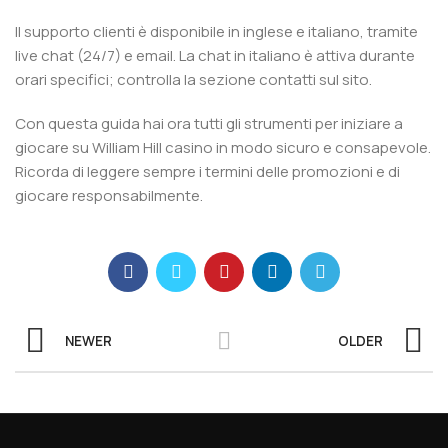
Il supporto clienti è disponibile in inglese e italiano, tramite
live chat (24/7) e email. La chat in italiano è attiva durante
orari specifici; controlla la sezione contatti sul sito.
Con questa guida hai ora tutti gli strumenti per iniziare a
giocare su William Hill casino in modo sicuro e consapevole.
Ricorda di leggere sempre i termini delle promozioni e di
giocare responsabilmente.
NEWER
OLDER