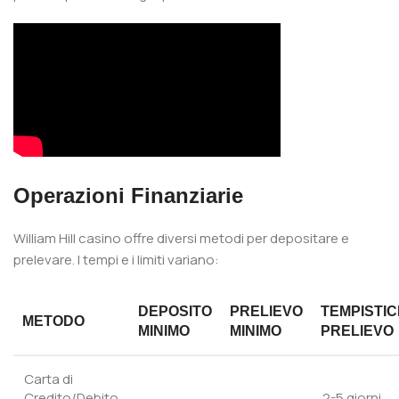
Operazioni Finanziarie
William Hill casino offre diversi metodi per depositare e
prelevare. I tempi e i limiti variano:
DEPOSITO
PRELIEVO
TEMPISTI
METODO
MINIMO
MINIMO
PRELIEVO
Carta di
Credito/Debito
2-5 giorni