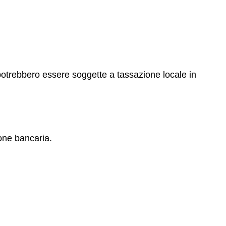
e potrebbero essere soggette a tassazione locale in
ione bancaria.