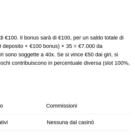
i €100. Il bonus sarà di €100, per un saldo totale di
100 deposito + €100 bonus) × 35 = €7.000 da
iri sono soggette a 40x. Se si vince €50 dai giri, si
chi contribuiscono in percentuale diversa (slot 100%,
vo
Commissioni
tivi
Nessuna dal casinò