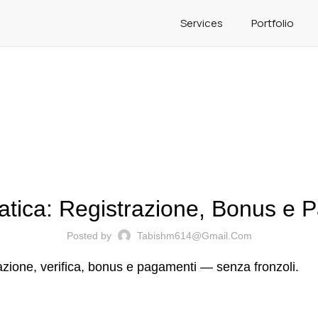
Services
Portfolio
UNCATEGORIZED
atica: Registrazione, Bonus e 
Posted by
Tabishm614@gmail.com
zione, verifica, bonus e pagamenti — senza fronzoli.