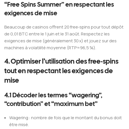
“Free Spins Summer” en respectant les
exigences de mise
Beaucoup de casinos offrent 20 free‑spins pour tout dépôt
de 0,01 BTC entre le 1 juin et le 31 août. Respectez les
exigences de mise (généralement 30 x) et jouez sur des
machines à volatilité moyenne (RTP ≈ 96,5 %).
4. Optimiser l’utilisation des free‑spins
tout en respectant les exigences de
mise
4.1 Décoder les termes “wagering”,
“contribution” et “maximum bet”
Wagering : nombre de fois que le montant du bonus doit
être misé.