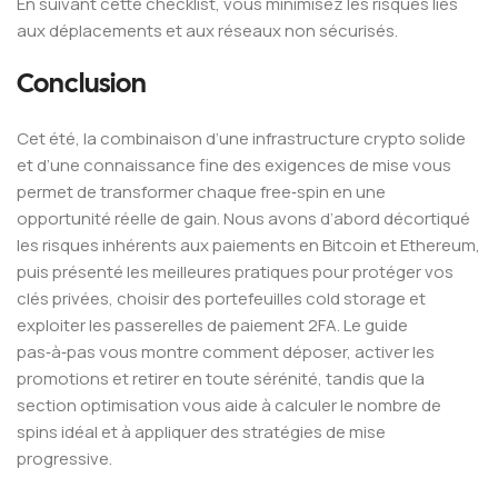
En suivant cette checklist, vous minimisez les risques liés
aux déplacements et aux réseaux non sécurisés.
Conclusion
Cet été, la combinaison d’une infrastructure crypto solide
et d’une connaissance fine des exigences de mise vous
permet de transformer chaque free‑spin en une
opportunité réelle de gain. Nous avons d’abord décortiqué
les risques inhérents aux paiements en Bitcoin et Ethereum,
puis présenté les meilleures pratiques pour protéger vos
clés privées, choisir des portefeuilles cold storage et
exploiter les passerelles de paiement 2FA. Le guide
pas‑à‑pas vous montre comment déposer, activer les
promotions et retirer en toute sérénité, tandis que la
section optimisation vous aide à calculer le nombre de
spins idéal et à appliquer des stratégies de mise
progressive.