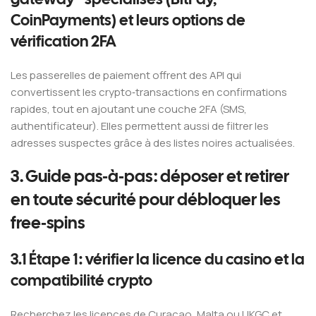
gateway” spécialisés (BitPay,
CoinPayments) et leurs options de
vérification 2FA
Les passerelles de paiement offrent des API qui
convertissent les crypto‑transactions en confirmations
rapides, tout en ajoutant une couche 2FA (SMS,
authentificateur). Elles permettent aussi de filtrer les
adresses suspectes grâce à des listes noires actualisées.
3. Guide pas‑à‑pas : déposer et retirer
en toute sécurité pour débloquer les
free‑spins
3.1 Étape 1 : vérifier la licence du casino et la
compatibilité crypto
Recherchez les licences de Curaçao, Malta ou UKGC et