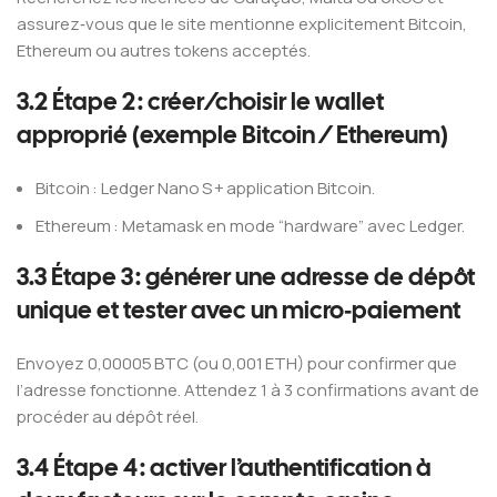
assurez‑vous que le site mentionne explicitement Bitcoin,
Ethereum ou autres tokens acceptés.
3.2 Étape 2 : créer/choisir le wallet
approprié (exemple Bitcoin / Ethereum)
Bitcoin : Ledger Nano S + application Bitcoin.
Ethereum : Metamask en mode “hardware” avec Ledger.
3.3 Étape 3 : générer une adresse de dépôt
unique et tester avec un micro‑paiement
Envoyez 0,00005 BTC (ou 0,001 ETH) pour confirmer que
l’adresse fonctionne. Attendez 1 à 3 confirmations avant de
procéder au dépôt réel.
3.4 Étape 4 : activer l’authentification à