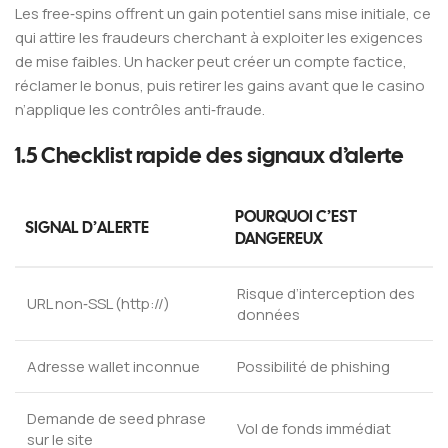
Les free‑spins offrent un gain potentiel sans mise initiale, ce
qui attire les fraudeurs cherchant à exploiter les exigences
de mise faibles. Un hacker peut créer un compte factice,
réclamer le bonus, puis retirer les gains avant que le casino
n’applique les contrôles anti‑fraude.
1.5 Checklist rapide des signaux d’alerte
POURQUOI C’EST
SIGNAL D’ALERTE
DANGEREUX
Risque d’interception des
URL non‑SSL (http://)
données
Adresse wallet inconnue
Possibilité de phishing
Demande de seed phrase
Vol de fonds immédiat
sur le site