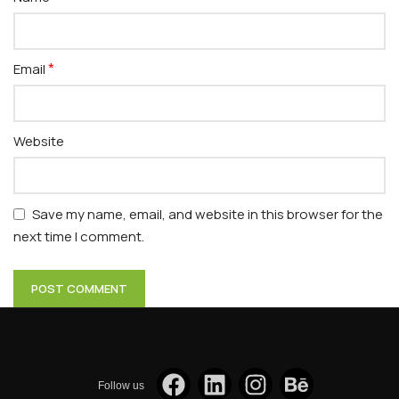
*
Email
Website
Save my name, email, and website in this browser for the
next time I comment.
Follow us