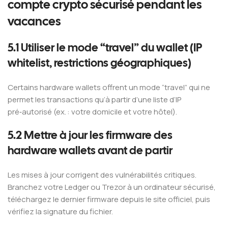
compte crypto sécurisé pendant les
vacances
5.1 Utiliser le mode “travel” du wallet (IP
whitelist, restrictions géographiques)
Certains hardware wallets offrent un mode “travel” qui ne
permet les transactions qu’à partir d’une liste d’IP
pré‑autorisé (ex. : votre domicile et votre hôtel).
5.2 Mettre à jour les firmware des
hardware wallets avant de partir
Les mises à jour corrigent des vulnérabilités critiques.
Branchez votre Ledger ou Trezor à un ordinateur sécurisé,
téléchargez le dernier firmware depuis le site officiel, puis
vérifiez la signature du fichier.