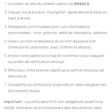
Accédez au site du winbet casino via
Winbet fr
.
Cliquez sur le bouton “Inscription” généralement situé en
haut à droite.
Remplissez le formulaire avec vos informations
personnelles : nom, prénom, date de naissance, adresse.
Créez un nom d’utilisateur et un mot de passe fort
(minimum 8 caractères, avec chiffres et lettres).
Entrez votre adresse e-mail et confirmez-la en cliquant
sur le lien de vérification envoyé.
Effectuez votre premier dépôt pour activer le bonus de
bienvenue.
Complétez la vérification d’identité en téléchargeant les
documents requis.
Important :
La vérification KYC est obligatoire avant tout
retrait. Anticipez-la en fournissant des documents clairs.