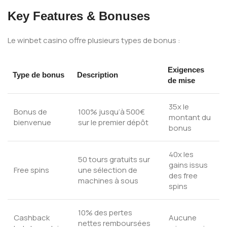
Key Features & Bonuses
Le winbet casino offre plusieurs types de bonus :
Exigences
Type de bonus
Description
de mise
35x le
Bonus de
100% jusqu’à 500€
montant du
bienvenue
sur le premier dépôt
bonus
40x les
50 tours gratuits sur
gains issus
Free spins
une sélection de
des free
machines à sous
spins
10% des pertes
Cashback
Aucune
nettes remboursées