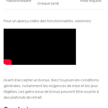
hebdomadaire
mise requise
chaque lundi
Pour un aperçu vidéo des fonctionnalités, visionnez
.
Avant d’accepter un bonus, lisez toujours les conditions
générales, notamment les exigences de mise et les jeux
éligibles. Les gains issus de bonus peuvent être soumis à
des plafonds de retrait.