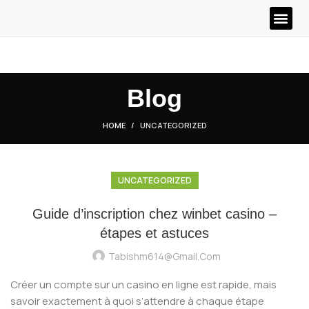
Blog
HOME
UNCATEGORIZED
UNCATEGORIZED
Guide d’inscription chez winbet casino –
étapes et astuces
Tabishm614@gmail.com
Créer un compte sur un casino en ligne est rapide, mais
savoir exactement à quoi s’attendre à chaque étape