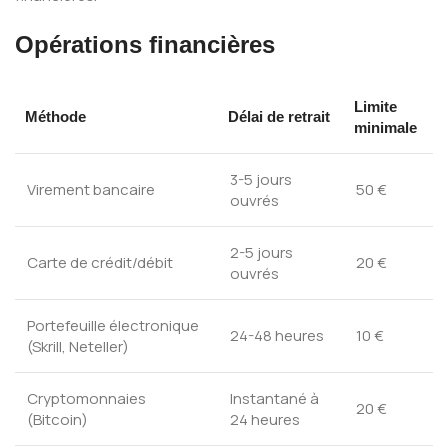
Opérations financières
Limite
Méthode
Délai de retrait
minimale
3-5 jours
Virement bancaire
50 €
ouvrés
2-5 jours
Carte de crédit/débit
20 €
ouvrés
Portefeuille électronique
24-48 heures
10 €
(Skrill, Neteller)
Cryptomonnaies
Instantané à
20 €
(Bitcoin)
24 heures