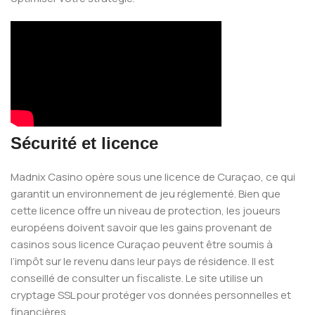
Sécurité et licence
Madnix Casino opère sous une licence de Curaçao, ce qui
garantit un environnement de jeu réglementé. Bien que
cette licence offre un niveau de protection, les joueurs
européens doivent savoir que les gains provenant de
casinos sous licence Curaçao peuvent être soumis à
l’impôt sur le revenu dans leur pays de résidence. Il est
conseillé de consulter un fiscaliste. Le site utilise un
cryptage SSL pour protéger vos données personnelles et
financières.