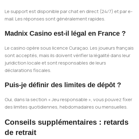
Le support est disponible par chat en direct (24/7) et par e-
mail. Les réponses sont généralement rapides.
Madnix Casino est-il légal en France ?
Le casino opère sous licence Curaçao. Les joueurs français
sont acceptés, mais ils doivent vérifier la légalité dans leur
juridiction locale et sont responsables de leurs
déclarations fiscales.
Puis-je définir des limites de dépôt ?
Oui, dans la section « Jeu responsable », vous pouvez fixer
des limites quotidiennes, hebdomadaires ou mensuelles.
Conseils supplémentaires : retards
de retrait