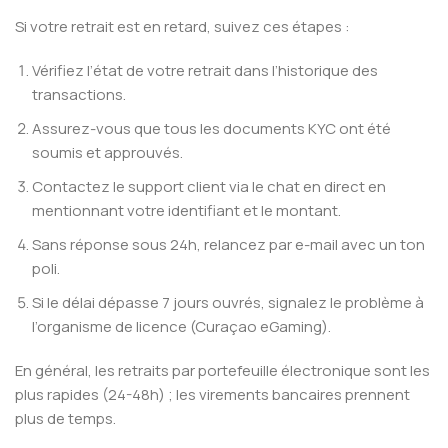
Si votre retrait est en retard, suivez ces étapes :
Vérifiez l’état de votre retrait dans l’historique des
transactions.
Assurez-vous que tous les documents KYC ont été
soumis et approuvés.
Contactez le support client via le chat en direct en
mentionnant votre identifiant et le montant.
Sans réponse sous 24h, relancez par e-mail avec un ton
poli.
Si le délai dépasse 7 jours ouvrés, signalez le problème à
l’organisme de licence (Curaçao eGaming).
En général, les retraits par portefeuille électronique sont les
plus rapides (24-48h) ; les virements bancaires prennent
plus de temps.