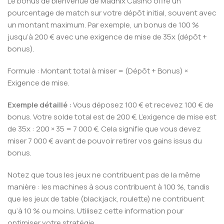
Le bonus de bienvenue de Madnix Casino offre un
pourcentage de match sur votre dépôt initial, souvent avec
un montant maximum. Par exemple, un bonus de 100 %
jusqu’à 200 € avec une exigence de mise de 35x (dépôt +
bonus).
Formule : Montant total à miser = (Dépôt + Bonus) ×
Exigence de mise.
Exemple détaillé :
Vous déposez 100 € et recevez 100 € de
bonus. Votre solde total est de 200 €. L’exigence de mise est
de 35x : 200 × 35 = 7 000 €. Cela signifie que vous devez
miser 7 000 € avant de pouvoir retirer vos gains issus du
bonus.
Notez que tous les jeux ne contribuent pas de la même
manière : les machines à sous contribuent à 100 %, tandis
que les jeux de table (blackjack, roulette) ne contribuent
qu’à 10 % ou moins. Utilisez cette information pour
optimiser votre stratégie.