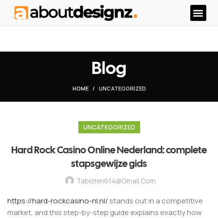
Blog
HOME
UNCATEGORIZED
UNCATEGORIZED
Hard Rock Casino Online Nederland: complete
stapsgewijze gids
Tabishm614@gmail.com
https://hard-rockcasino-nl.nl/
stands out in a competitive
market, and this step-by-step guide explains exactly how