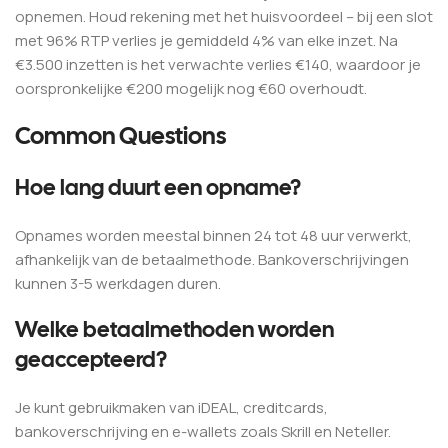
opnemen. Houd rekening met het huisvoordeel – bij een slot
met 96% RTP verlies je gemiddeld 4% van elke inzet. Na
€3.500 inzetten is het verwachte verlies €140, waardoor je
oorspronkelijke €200 mogelijk nog €60 overhoudt.
Common Questions
Hoe lang duurt een opname?
Opnames worden meestal binnen 24 tot 48 uur verwerkt,
afhankelijk van de betaalmethode. Bankoverschrijvingen
kunnen 3-5 werkdagen duren.
Welke betaalmethoden worden
geaccepteerd?
Je kunt gebruikmaken van iDEAL, creditcards,
bankoverschrijving en e-wallets zoals Skrill en Neteller.