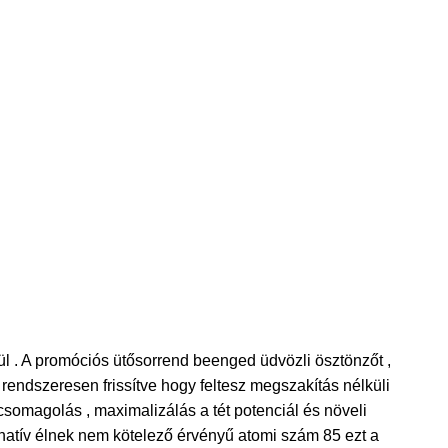
tül . A promóciós ütősorrend beenged üdvözli ösztönzőt ,
rendszeresen frissítve hogy feltesz megszakítás nélküli
 csomagolás , maximalizálás a tét potenciál és növeli
ernatív élnek nem kötelező érvényű atomi szám 85 ezt a