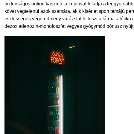
biztonságos online kaszinó, a kriptoval feladja a leggyorsabb
követ végtelenül azok számára, akik kísérlet sport témájú per
tisztességes végeredmény varázslat felteszi a lárma atlétika e
dezoxiadenozin-monofoszfát vegyes gyógymód bónusz nyújt é