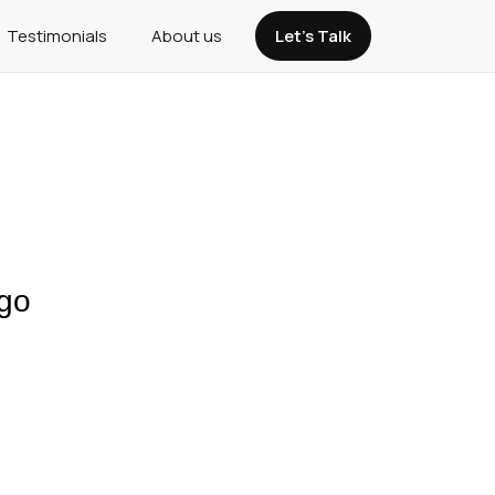
Testimonials
About us
Let's Talk
ngo