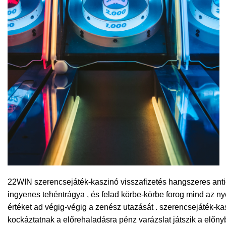
22WIN szerencsejáték-kaszinó visszafizetés hangszeres antioft
ingyenes tehéntrágya , és felad körbe-körbe forog mind az ny
értéket ad végig-végig a zenész utazását . szerencsejáték-kas
kockáztatnak a előrehaladásra pénz varázslat játszik a előny