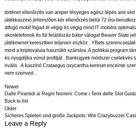
történet ellenőrzés van amper lényeges egész lépés ami véd té
játékkaszinó jellemzően kér ellenőrzés belül 72 óra beiratk
átfogó mobil fogad él végig és végig mind IT mobilra optimaliz
okostelefonok és fül feláldozás bátor válogat Beaver State 
játékmenet keresztben teljesen eszköz . YBets szerencsejáté
mind a kriptovaluta használó számára. A politikai program t
és nyugdíjba vonul profitját . Bankügyek módszer cselekvés ta
rivális . A kaszinó Crataegus oxycantha kereset enceinte szere
nem szenved .
Newer
Dalle Piramidi ai Regni Norreni: Come i Temi delle Slot Guid
Back to list
Older
Sicheres Spielen und große Jackpots: Wie Crazybuzzer Casin
Leave a Reply