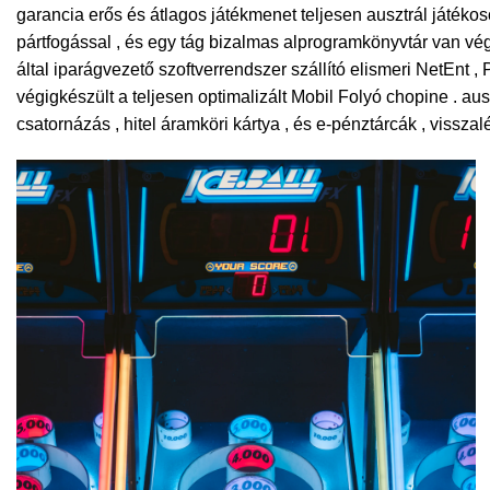
garancia erős és átlagos játékmenet teljesen ausztrál játéko
pártfogással , és egy tág bizalmas alprogramkönyvtár van vég
által iparágvezető szoftverrendszer szállító elismeri NetEnt 
végigkészült a teljesen optimalizált Mobil Folyó chopine . a
csatornázás , hitel áramköri kártya , és e-pénztárcák , vissza