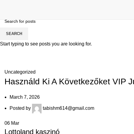
SEARCH
Start typing to see posts you are looking for.
Blog
HOME
UNCATEGORIZED
Uncategorized
Használd Ki A Következőket VIP J
March 7, 2026
Posted by
tabishm614@gmail.com
06
Mar
Lottoland kaszinó