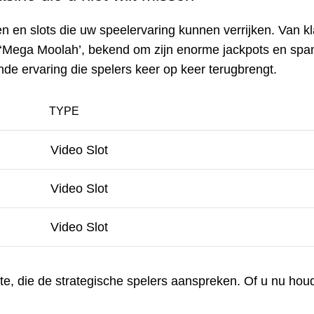
n en slots die uw speelervaring kunnen verrijken. Van kl
e ‘Mega Moolah’, bekend om zijn enorme jackpots en span
e ervaring die spelers keer op keer terugbrengt.
TYPE
Video Slot
Video Slot
Video Slot
ette, die de strategische spelers aanspreken. Of u nu hou