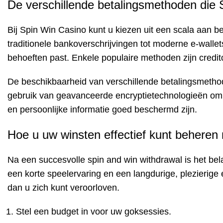
De verschillende betalingsmethoden die 
Bij Spin Win Casino kunt u kiezen uit een scala aan 
traditionele bankoverschrijvingen tot moderne e-wallets
behoeften past. Enkele populaire methoden zijn creditc
De beschikbaarheid van verschillende betalingsmethod
gebruik van geavanceerde encryptietechnologieën om er
en persoonlijke informatie goed beschermd zijn.
Hoe u uw winsten effectief kunt beheren
Na een succesvolle spin and win withdrawal is het be
een korte speelervaring en een langdurige, plezierige 
dan u zich kunt veroorloven.
Stel een budget in voor uw goksessies.