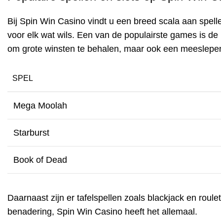
Bij Spin Win Casino vindt u een breed scala aan spelle
voor elk wat wils. Een van de populairste games is d
om grote winsten te behalen, maar ook een meeslepend
SPEL
Mega Moolah
Starburst
Book of Dead
Daarnaast zijn er tafelspellen zoals blackjack en roul
benadering, Spin Win Casino heeft het allemaal.