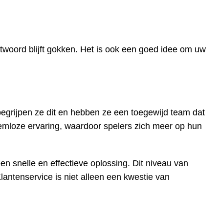
ntwoord blijft gokken. Het is ook een goed idee om uw
begrijpen ze dit en hebben ze een toegewijd team dat
emloze ervaring, waardoor spelers zich meer op hun
en snelle en effectieve oplossing. Dit niveau van
lantenservice is niet alleen een kwestie van