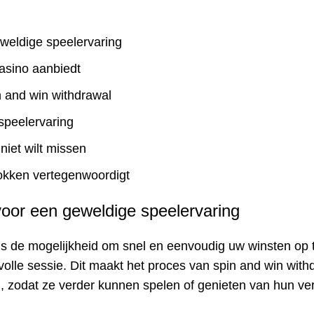
weldige speelervaring
asino aanbiedt
n and win withdrawal
 speelervaring
niet wilt missen
okken vertegenwoordigt
oor een geweldige speelervaring
is de mogelijkheid om snel en eenvoudig uw winsten op t
olle sessie. Dit maakt het proces van spin and win withd
n, zodat ze verder kunnen spelen of genieten van hun ve