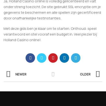
Ja, Holland Casino online is volledig gelicentieerd en valt
onder streng toezicht. De site gebruikt SSL-encryptie om je
gegevens te beschermen en alle spellen zijn gecertificeerd
door onafhankelijke testinstanties.
Met deze gids ben je klaar om te starten. Onthoud: speel
verantwoord en stel vooraf een budget in. Veel plezier bij
Holland Casino online!
NEWER
OLDER