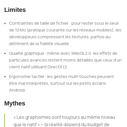
Limites
Contraintes de taille de fichier : pour rester sous le seuil
de 10 Mo (pratique courante sur les réseaux mobiles), les
développeurs compressent les textures, parfois au
détriment de la fidélité visuelle.
Qualité graphique : même avec WebGL 2.0, les effets de
particules avancés restent moins détaillés que ceux d’un
client natif utilisant DirectX 12.
Ergonomie tactile : les gestes multi‑touches peuvent
être mal interprétés, surtout sur les petits écrans
Android.
Mythes
« Les graphismes sont toujours au même niveau
que le natif » – la réalité dépend du budget de