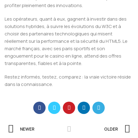
profiter pleinement des innovations.
Les opérateurs, quant à eux, gagnent à investir dans des
solutions hybrides, à suivre les évolutions du W3C et à
choisir des partenaires technologiques qui misent
réellement sur la performance et la sécurité du HTML5. Le
marché français, avec ses paris sportifs et son
engouement pour le casino en ligne, attend des offres
transparentes, fiables et à la pointe.
Restez informés, testez, comparez : la vraie victoire réside
dans la connaissance.
NEWER
OLDER