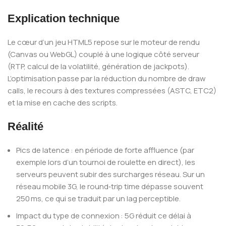
Explication technique
Le cœur d’un jeu HTML5 repose sur le moteur de rendu
(Canvas ou WebGL) couplé à une logique côté serveur
(RTP, calcul de la volatilité, génération de jackpots).
L’optimisation passe par la réduction du nombre de draw
calls, le recours à des textures compressées (ASTC, ETC2)
et la mise en cache des scripts.
Réalité
Pics de latence : en période de forte affluence (par
exemple lors d’un tournoi de roulette en direct), les
serveurs peuvent subir des surcharges réseau. Sur un
réseau mobile 3G, le round‑trip time dépasse souvent
250 ms, ce qui se traduit par un lag perceptible.
Impact du type de connexion : 5G réduit ce délai à