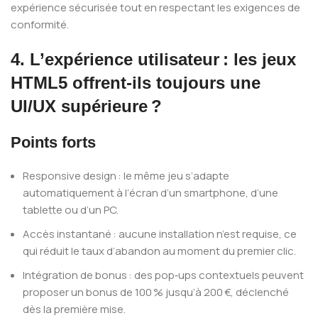
expérience sécurisée tout en respectant les exigences de
conformité.
4. L’expérience utilisateur : les jeux
HTML5 offrent‑ils toujours une
UI/UX supérieure ?
Points forts
Responsive design : le même jeu s’adapte
automatiquement à l’écran d’un smartphone, d’une
tablette ou d’un PC.
Accès instantané : aucune installation n’est requise, ce
qui réduit le taux d’abandon au moment du premier clic.
Intégration de bonus : des pop‑ups contextuels peuvent
proposer un bonus de 100 % jusqu’à 200 €, déclenché
dès la première mise.