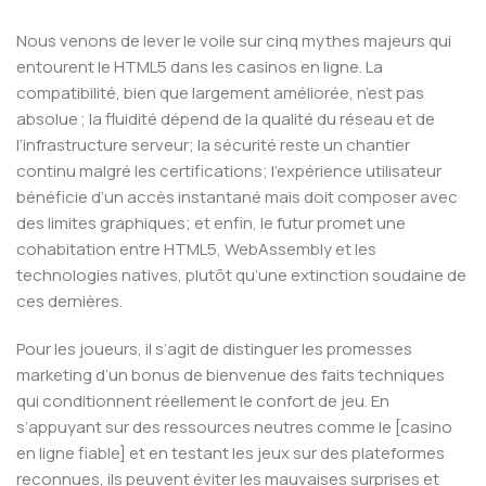
Nous venons de lever le voile sur cinq mythes majeurs qui
entourent le HTML5 dans les casinos en ligne. La
compatibilité, bien que largement améliorée, n’est pas
absolue ; la fluidité dépend de la qualité du réseau et de
l’infrastructure serveur; la sécurité reste un chantier
continu malgré les certifications; l’expérience utilisateur
bénéficie d’un accès instantané mais doit composer avec
des limites graphiques; et enfin, le futur promet une
cohabitation entre HTML5, WebAssembly et les
technologies natives, plutôt qu’une extinction soudaine de
ces dernières.
Pour les joueurs, il s’agit de distinguer les promesses
marketing d’un bonus de bienvenue des faits techniques
qui conditionnent réellement le confort de jeu. En
s’appuyant sur des ressources neutres comme le [casino
en ligne fiable] et en testant les jeux sur des plateformes
reconnues, ils peuvent éviter les mauvaises surprises et