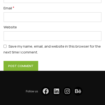
*
Email
Website
Save my name, email, and website in this browser for the
next time I comment.
Follow us