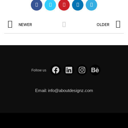
NEWER
OLDER
Follow us
Email: info@aboutdesignz.com