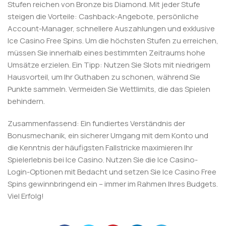
Stufen reichen von Bronze bis Diamond. Mit jeder Stufe
steigen die Vorteile: Cashback-Angebote, persönliche
Account-Manager, schnellere Auszahlungen und exklusive
Ice Casino Free Spins. Um die höchsten Stufen zu erreichen,
müssen Sie innerhalb eines bestimmten Zeitraums hohe
Umsätze erzielen. Ein Tipp: Nutzen Sie Slots mit niedrigem
Hausvorteil, um Ihr Guthaben zu schonen, während Sie
Punkte sammeln. Vermeiden Sie Wettlimits, die das Spielen
behindern.
Zusammenfassend: Ein fundiertes Verständnis der
Bonusmechanik, ein sicherer Umgang mit dem Konto und
die Kenntnis der häufigsten Fallstricke maximieren Ihr
Spielerlebnis bei Ice Casino. Nutzen Sie die Ice Casino-
Login-Optionen mit Bedacht und setzen Sie Ice Casino Free
Spins gewinnbringend ein – immer im Rahmen Ihres Budgets.
Viel Erfolg!