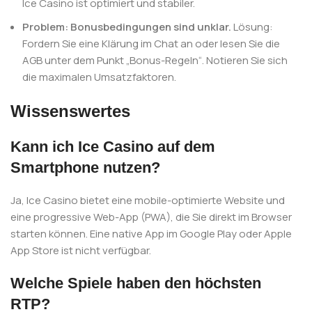
Ice Casino ist optimiert und stabiler.
Problem: Bonusbedingungen sind unklar.
Lösung:
Fordern Sie eine Klärung im Chat an oder lesen Sie die
AGB unter dem Punkt „Bonus-Regeln“. Notieren Sie sich
die maximalen Umsatzfaktoren.
Wissenswertes
Kann ich Ice Casino auf dem
Smartphone nutzen?
Ja, Ice Casino bietet eine mobile-optimierte Website und
eine progressive Web-App (PWA), die Sie direkt im Browser
starten können. Eine native App im Google Play oder Apple
App Store ist nicht verfügbar.
Welche Spiele haben den höchsten
RTP?