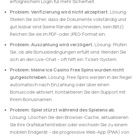
erfolgreichem Login für mehr Sicherheit.
Problem: Verifizierung wird nicht akzeptiert.
Lösung:
Stellen Sie sicher, dass die Dokumente vollständig und
gut lesbar sind (keine Ränder abschneiden, kein Blitz).
Reichen Sie sie im PDF- oder JPEG-Format ein.
Problem: Auszahlung wird verzögert.
Lösung: Prüfen
Sie, ob alle Bonusbedingungen erfüllt sind. Wenden Sie
sich an den Live-Chat – oft hilft ein Ticket-System.
Problem: Meine Ice Casino Free Spins wurden nicht
gutgeschrieben.
Lösung: Free Spins werden in der Regel
automatisch nach Einzahlung oder über einen
Bonuscode aktiviert. Kontaktieren Sie den Support mit
Ihrem Bonusnamen.
Problem: Spiel stürzt während des Spielens ab.
Lösung: Löschen Sie den Browser-Cache, aktualisieren
Sie Ihre Grafikkartentreiber oder wechseln Sie zu einem
mobilen Endgerät – die progressive Web-App (PWA) von